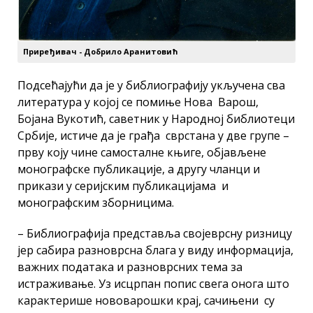
Приређивач - Добрило Аранитовић
Подсећајући да је у библиографију укључена сва
литература у којој се помиње Нова Варош,
Бојана Вукотић, саветник у Народној библиотеци
Србије, истиче да је грађа сврстана у две групе –
прву коју чине самосталне књиге, објављене
монографске публикације, а другу чланци и
прикази у серијским публикацијама и
монографским зборницима.
– Библиографија представља својеврсну ризницу
јер сабира разноврсна блага у виду информација,
важних података и разноврсних тема за
истраживање. Уз исцрпан попис свега онога што
карактерише нововарошки крај, сачињени су