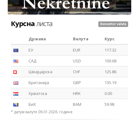
Курсна
листа
Konvertor valuta
Држава
Валута
Курс
ЕУ
EUR
117.32
САД
USD
100.68
Швајцарска
CHF
125.86
Британија
GBP
135.19
Хрватска
HRK
0.00
БиХ
BAM
59.98
* датум валуте 09.01.2026. године