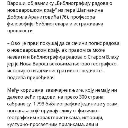
Вароши, објавили су „Библиографију радова о
нововарошком крају“ из пера Шапчанина
Добрила Аранитовића (76), професора
филозофије, библиотекара и истраживача
прошлости.
– Ово је први покушај да се сачини попис радова
о нововарошком крају, а с правом се може
назвати и Библиографија радова о Старом Влаху
јер је Нова Варош вековима његово географско,
историјско и административно средиште –
подсећа приређивач
Међу корицама завичајне књиге, коју немају ни
далеко већи градови, на преко 300 страна
сабране су 1.793 библиографске јединице у осам
поглавља које пружају слику о физичко-
географским карактеристикама, историји,
културно-просветним приликама, али и