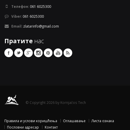
Телефон:
061 6025300
Viber:
061 6025300
Email:
zlatarinfo@gmail.com
Пратите
нас
© Copyright 2026 by Kornjačos Tech
Правила и услови коришћења
Оглашавање
Листа ознака
Пословни адресар
Контакт