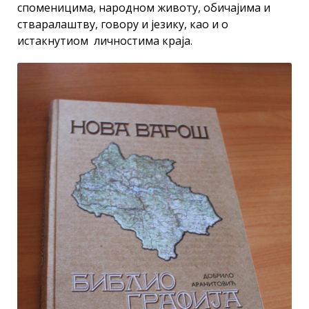
споменицима, народном животу, обичајима и
стваралаштву, говору и језику, као и о
истакнутиом личностима краја.