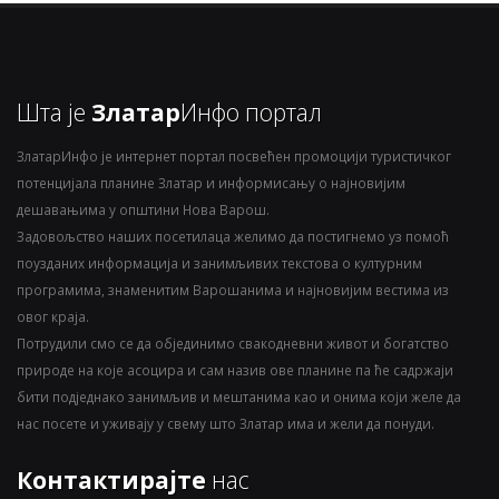
Шта је
Златар
Инфо портал
ЗлатарИнфо је интернет портал посвећен промоцији туристичког
потенцијала планине Златар и информисању о најновијим
дешавањима у општини Нова Варош.
Задовољство наших посетилаца желимо да постигнемо уз помоћ
поузданих информација и занимљивих текстова о културним
програмима, знаменитим Варошанима и најновијим вестима из
овог краја.
Потрудили смо се да објединимо свакодневни живот и богатство
природе на које асоцира и сам назив ове планине па ће садржаји
бити подједнако занимљив и мештанима као и онима који желе да
нас посете и уживају у свему што Златар има и жели да понуди.
Контактирајте
нас