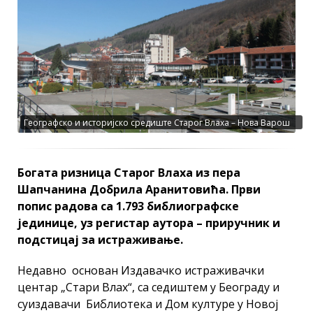
Географско и историјско средиште Старог Влаха – Нова Варош
(Фото: Д. Гагричић)
Богата ризница Старог Влаха из пера
Шапчанина Добрила Аранитовића. Први
попис радова са 1.793 библиографске
јединице, уз регистар аутора – приручник и
подстицај за истраживање.
Недавно основан Издавачко истраживачки
центар „Стари Влах“, са седиштем у Београду и
суиздавачи Библиотека и Дом културе у Новој