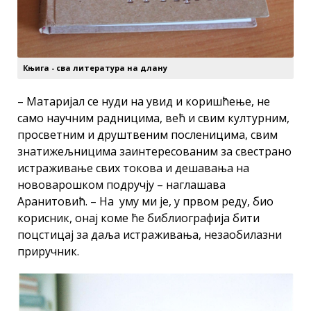
Књига - сва литература на длану
– Матаријал се нуди на увид и коришћење, не
само научним радницима, већ и свим културним,
просветним и друштвеним посленицима, свим
знатижељницима заинтересованим за свестрано
истраживање свих токова и дешавања на
нововарошком подручју – наглашава
Аранитовић. – На уму ми је, у првом реду, био
корисник, онај коме ће библиографија бити
поцстицај за даља истраживања, незаобилазни
приручник.