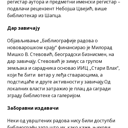
регистар аутора и предметни именски регистар –
подвлачи рецензент Небојша Цвејић, више
библиотекар из Шапца.
Дар завичају
Објављивање „Библиографије радова о
нововарошком крају“ финансирао је Милорад
Мишко В. Стевовић, београдски бизнисмен, на
дар завичају. Стевовић је зимус са групом
земљака и сарадника основао ИИЦ „Стари Влах“,
који ће бити ветар у леђа ствараоцима, а
подстицаће и друге активности у завичају.Од
локалних власти затражио је плац да сагради
зграду библиотеке са галеријом.
Заборавни издавачи
Неки од уврштених радова нису били доступби
библиографу зато што их, како каже, њихови