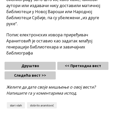
аутори или издавачи нису доставили матичној
библиотеци у Новој Вароши или Народној
библиотеци Србије, па су убележени „из друге
руке“.
Попис електронских извора приређивач
Аранитовић је оставио као задатак млађој
генерацији библиотекара и завичајних
библиографа
Друштво
<< Претходна вест
Следећа вест >>
Желите да дате своје мишљење о овој вести?
Напишите га у коментарима испод.
stari vlah
dobrilo aranitović