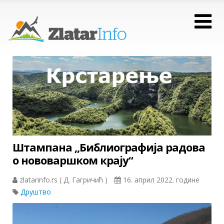
Штампана „Библиографија радова
о нововаршком крају“
zlatarinfo.rs ( Д. Гагричић )
16. април 2022. године
Друштво