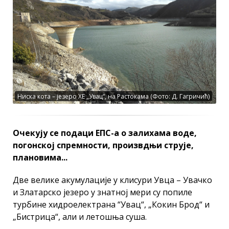
Ниска кота – језеро ХЕ „Увац“, на Растокама (Фото: Д. Гагричић)
Очекују се подаци ЕПС-а о залихама воде,
погонској спремности, произвдњи струје,
плановима...
Две велике акумулације у клисури Увца – Увачко
и Златарско језеро у знатној мери су попиле
турбине хидроелектрана “Увац“, „Кокин Брод“ и
„Бистрица“, али и летошња суша.