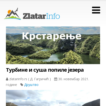
Турбине и суша попиле језера
zlatarinfo.rs ( Д. Гагричић )
30. новембар 2021.
године
Друштво