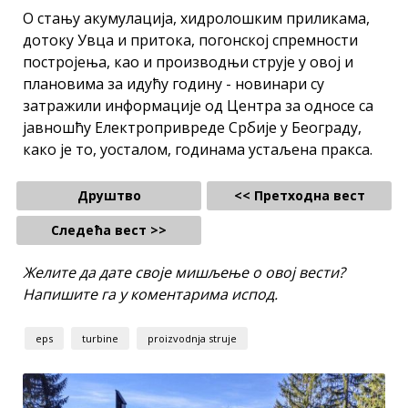
О стању акумулација, хидролошким приликама,
дотоку Увца и притока, погонској спремности
постројења, као и производњи струје у овој и
плановима за идућу годину - новинари су
затражили информације од Центра за односе са
јавношћу Електропривреде Србије у Београду,
како је то, уосталом, годинама устаљена пракса.
Друштво
<< Претходна вест
Следећа вест >>
Желите да дате своје мишљење о овој вести?
Напишите га у коментарима испод.
eps
turbine
proizvodnja struje