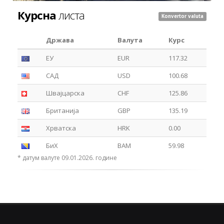
Курсна
листа
Konvertor valuta
Држава
Валута
Курс
ЕУ
EUR
117.32
САД
USD
100.68
Швајцарска
CHF
125.86
Британија
GBP
135.19
Хрватска
HRK
0.00
БиХ
BAM
59.98
* датум валуте 09.01.2026. године