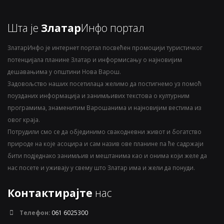
Шта је
Златар
Инфо портал
ЗлатарИнфо је интернет портал посвећен промоцији туристичког
потенцијала планине Златар и информисању о најновијим
дешавањима у општини Нова Варош.
Задовољство наших посетилаца желимо да постигнемо уз помоћ
поузданих информација и занимљивих текстова о културним
програмима, знаменитим Варошанима и најновијим вестима из
овог краја.
Потрудили смо се да објединимо свакодневни живот и богатство
природе на које асоцира и сам назив ове планине па ће садржаји
бити подједнако занимљив и мештанима као и онима који желе да
нас посете и уживају у свему што Златар има и жели да понуди.
Контактирајте
нас
Телефон:
061 6025300