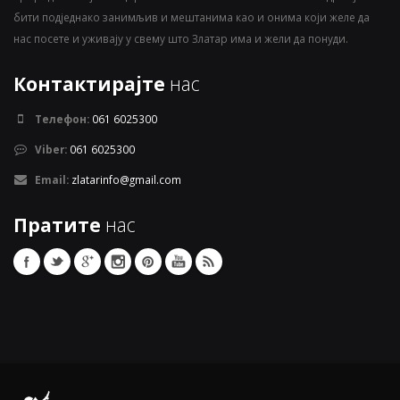
бити подједнако занимљив и мештанима као и онима који желе да
нас посете и уживају у свему што Златар има и жели да понуди.
Контактирајте
нас
Телефон:
061 6025300
Viber:
061 6025300
Email:
zlatarinfo@gmail.com
Пратите
нас