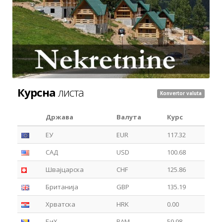
Курсна
листа
Konvertor valuta
Држава
Валута
Курс
ЕУ
EUR
117.32
САД
USD
100.68
Швајцарска
CHF
125.86
Британија
GBP
135.19
Хрватска
HRK
0.00
БиХ
BAM
59.98