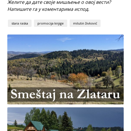
Желите да дате своје мишљење о овој вести?
Напишите га у коментарима испод.
stara raska
promocija knjige
milutin živković