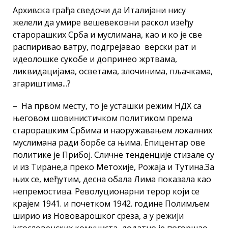
Архивска грађа сведочи да Италијани нису
желели да умире вешевековни раскол изеђу
старорашких Срба и муслимана, као и ко је све
распиривао ватру, подгрејавао верски рат и
идеолошке сукобе и допринео жртвама,
ликвидацијама, осветама, злочинима, пљачкама,
згариштима...?
– На првом месту, то је усташки режим НДХ са
његовом шовинистичком политиком према
старорашким Србима и наоружавањем локалних
муслимана ради борбе са њима. Епицентар ове
политике је Прибој. Сличне тенденције стизале су
и из Тиране,а преко Метохије, Рожаја и Тутина.За
њих се, међутим, десна обала Лима показала као
непремостива. Револуционарни терор који се
крајем 1941. и почетком 1942. године Полимљем
ширио из Нововарошког среза, а у режији