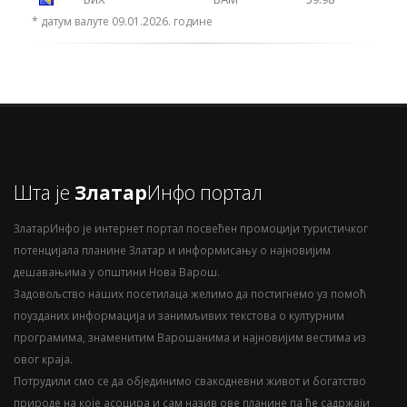
* датум валуте 09.01.2026. године
Шта је
Златар
Инфо портал
ЗлатарИнфо је интернет портал посвећен промоцији туристичког
потенцијала планине Златар и информисању о најновијим
дешавањима у општини Нова Варош.
Задовољство наших посетилаца желимо да постигнемо уз помоћ
поузданих информација и занимљивих текстова о културним
програмима, знаменитим Варошанима и најновијим вестима из
овог краја.
Потрудили смо се да објединимо свакодневни живот и богатство
природе на које асоцира и сам назив ове планине па ће садржаји