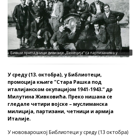
Бивши припадници дивизије „Венеција“ са партизанима у
Пријепољу 1943. (Фото: Књига)
У среду (13. октобра), у Библиотеци,
промоција књиге "Стара Рашка под
италијанском окупацијом 1941-1943.“ др
Милутина Живковића. Преко нишана се
гледале четири војске – муслиманска
милиција, партизани, четници и армија
Италије.
У нововарошкој Библиотеци у среду (13 октобра)