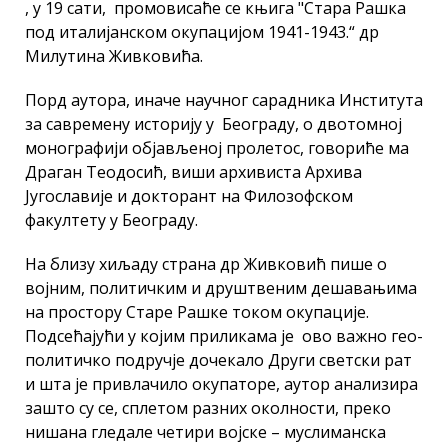
, у 19 сати, промовисаће се књига "Стара Рашка
под италијанском окупацијом 1941-1943.“ др
Милутина Живковића.
Порд аутора, иначе научног сарадника Институтa
за савремену историју у Београду, о двотомној
монографији објављеној пролетос, говориће ма
Драган Теодосић, виши архивиста Архива
Југославије и докторант на Филозофском
факултету у Београду.
На близу хиљаду страна др Живковић пише о
војним, политичким и друштвеним дешавањима
на простору Старе Рашке током окупације.
Подсећајући у којим приликама је ово важно гео-
политичко подручје дочекало Други светски рат
и шта је привлачило окупаторe, аутор анализира
зашто су се, сплетом разних околности, преко
нишана гледале четири војске – муслиманска