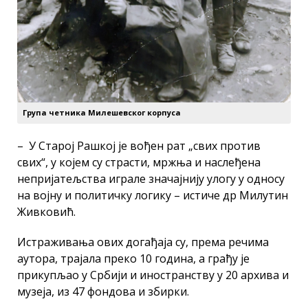
Група четника Милешевског корпуса
– У Старој Рашкој је вођен рат „свих против
свих“, у којем су страсти, мржња и наслеђена
непријатељства играле значајнију улогу у односу
на војну и политичку логику – истиче др Милутин
Живковић.
Истраживања ових догађаја су, према речима
аутора, трајала преко 10 година, а грађу је
прикупљао у Србији и иностранству у 20 архива и
музеја, из 47 фондова и збирки.