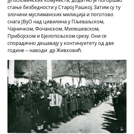
југословенских комуниста, додатно је погоршао
стање безбедности у Старој Рашкој. Затим су ту
злочини муслиманских милиција и поготово
снага ЈВуО над цивилина у Пљеваљском,
Чајничком, Фочанском, Милешевском,
Прибојском и Бјелопољском срезу. Они се
спорадично дешавају у континуитету од две
године – наводи др Живковић.