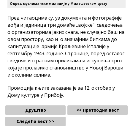
Одред муслиманске милиције у Милешевском срезу
Пред читаоцима су, уз документа и фотографије
вођа и јединица три домаће „војске“, сведочења
о организаторима јаких снага, не случајно баш на
овом простору, као и о значајним биткама до
капитулације армије Краљевине Италије у
септембру 1943. године. Странице, поред осталог
сведоче и о ратним приликама и искушења кроз
која је пролазило становништво у Новој Вароши
и околним селима.
Промоција књиге заказана је за 12. октобар у
Дому културе у Прибоју.
Друштво
<< Претходна вест
Следећа вест >>