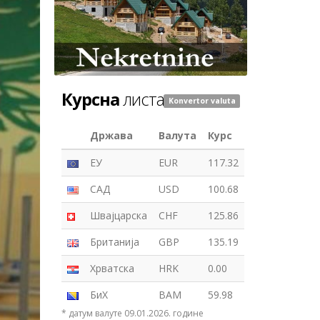
Курсна
листа
Konvertor valuta
Држава
Валута
Курс
ЕУ
EUR
117.32
САД
USD
100.68
Швајцарска
CHF
125.86
Британија
GBP
135.19
Хрватска
HRK
0.00
БиХ
BAM
59.98
* датум валуте 09.01.2026. године