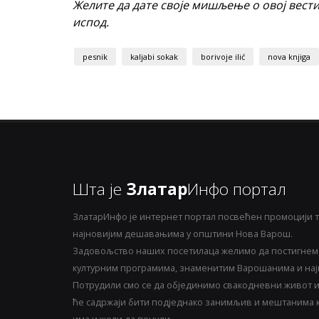
Желите да дате своје мишљење о овој вест
испод.
pesnik
kaljabi sokak
borivoje ilić
nova knjiga
Шта је
Златар
Инфо портал
ЗлатарИнфо је интернет портал посвећен промоцији т
најновијим дешавањима у општини Нова Варош.
Задовољство наших посетилаца желимо да постигнемо
културним програмима, знаменитим Варошанима и најн
Потрудили смо се да објединимо свакодневни живот и 
ће садржаји бити подједнако занимљив и мештанима ка