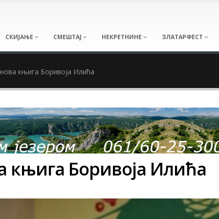
СКИЈАЊЕ
СМЕШТАЈ
НЕКРЕТНИНЕ
ЗЛАТАРФЕСТ
 нова књига Боривоја Илића
а књига Боривоја Илића