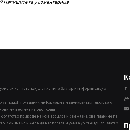
и? Напишите га у коментарима
К
уристичког потенцијала планине Златар и информисању о
 уз помоћ поузданих информација и занимљивих текстова о
овијим вестима из овог краја.
богатство природе на које асоцира и сам назив ове планине па
о и онима који желе да нас посете и уживају у свему што Златар
П