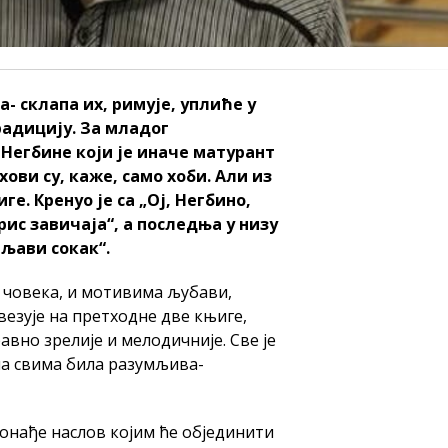
а- склапа их, римује, уплиће у
радицију. За младог
Негбине који је иначе матурант
ви су, каже, само хоби. Али из
ге. Кренуо је са „Ој, Негбино,
рис завичаја“, а последња у низу
аљави сокак“.
 човека, и мотивима љубави,
везује на претходне две књиге,
равно зрелије и мелодичније. Све је
ма свима била разумљива-
онађе наслов којим ће објединити