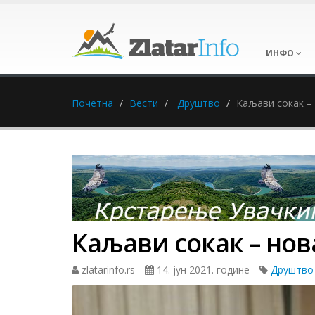
ИНФО
Почетна
Вести
Друштво
Каљави сокак –
Каљави сокак – нов
zlatarinfo.rs
14. јун 2021. године
Друштво