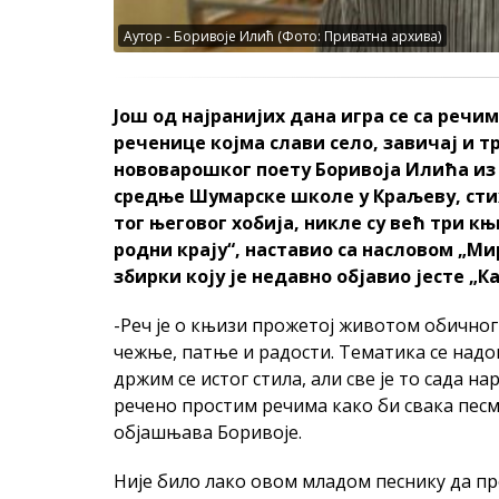
Аутор - Боривоје Илић (Фото: Приватна архива)
Још од најранијих дана игра се са речим
реченице којма слави село, завичај и т
нововарошког поету Боривоја Илића из 
средње Шумарске школе у Краљеву, стихо
тог његовог хобија, никле су већ три књи
родни крају“, наставио са насловом „Ми
збирки коју је недавно објавио јесте „К
-Реч је о књизи прожетој животом обичног
чежње, патње и радости. Тематика се надо
држим се истог стила, али све је то сада на
речено простим речима како би свака пес
објашњава Боривоје.
Није било лако овом младом песнику да пр