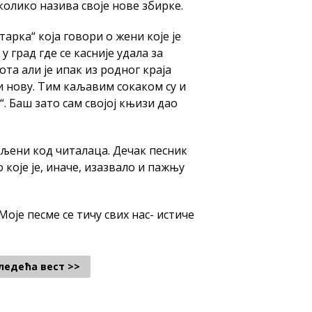
колико назива своје нове збирке.
арка“ која говори о жени које је
 град где се касније удала за
та али је ипак из родног краја
и нову. Тим каљавим сокаком су и
. Баш зато сам својој књизи дао
мљени код читалаца. Дечак песник
 које је, иначе, изазвало и пажњу
Моје песме се тичу свих нас- истиче
ледећа вест >>