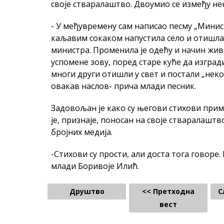
своје стваралаштво. Двоумио се између не
- У међувремену сам написао песму „Минист
каљавим сокаком напустила село и отишла у
министра. Променила је одећу и начин живо
успомене зову, поред старе куће да изград
многи други отишли у свет и постали „неко“
овакав наслов- прича млади песник.
Задовољан је како су његови стихови при
је, признаје, поносан на своје стваралаштво
бројних медија.
-Стихови су прости, али доста тога говоре. 
млади Боривоје Илић.
Друштво
<< Претходна
С
вест