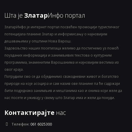
Шта је
Златар
Инфо портал
ЗлатарИнфо је интернет портал посвећен промоцији туристичког
потенцијала планине Златар и информисању о најновијим
дешавањима у општини Нова Варош.
Задовољство наших посетилаца желимо да постигнемо уз помоћ
поузданих информација и занимљивих текстова о културним
програмима, знаменитим Варошанима и најновијим вестима из
овог краја.
Потрудили смо се да објединимо свакодневни живот и богатство
природе на које асоцира и сам назив ове планине па ће садржаји
бити подједнако занимљив и мештанима као и онима који желе да
нас посете и уживају у свему што Златар има и жели да понуди.
Контактирајте
нас
Телефон:
061 6025300