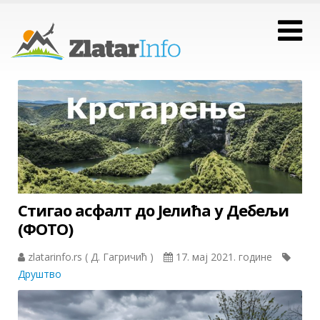
Стигао асфалт до Јелића у Дебељи
(ФОТО)
zlatarinfo.rs ( Д. Гагричић )
17. мај 2021. године
Друштво