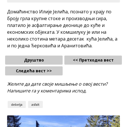
Домаћинство Илије Јелића, познато у крају по
броју грла крупне стоке и производњи сира,
платило је асфалтирање деонице до куће и
економских објеката. У комшилуку је или на
неколико стотина метара десетак кућа Јелића, а
и по једна Ђерковића и Аранитовића.
Друштво
<< Претходна вест
Следећа вест >>
Желите да дате своје мишљење о овој вести?
Напишите га у коментарима испод.
debelja
asfalt