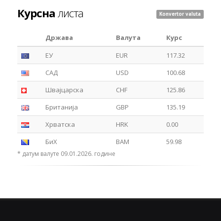
Курсна
листа
Konvertor valuta
Држава
Валута
Курс
ЕУ
EUR
117.32
САД
USD
100.68
Швајцарска
CHF
125.86
Британија
GBP
135.19
Хрватска
HRK
0.00
БиХ
BAM
59.98
* датум валуте 09.01.2026. године