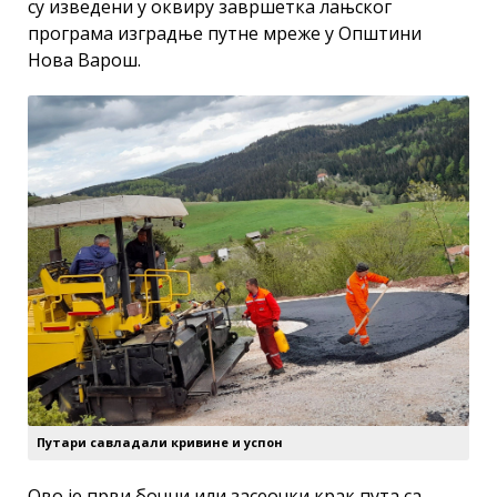
су изведени у оквиру завршетка лањског
програма изградње путне мреже у Општини
Нова Варош.
Путари савладали кривине и успон
Ово је први бочни или засеочки крак пута са