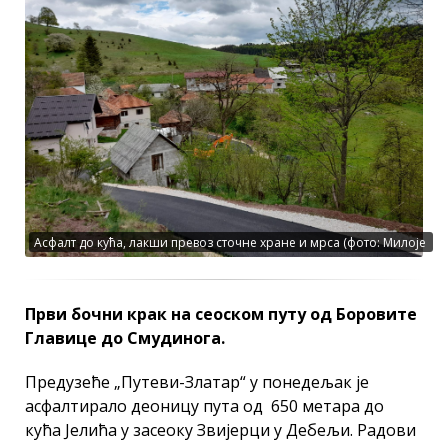
Асфалт до кућа, лакши превоз сточне хране и мрса (фото: Милоје
Јелић)
Први бочни крак на сеоском путу од Боровите
Главице до Смудинога.
Предузеће „Путеви-Златар“ у понедељак је
асфалтирало деоницу пута од 650 метара до
кућа Јелића у засеоку Звијерци у Дебељи. Радови