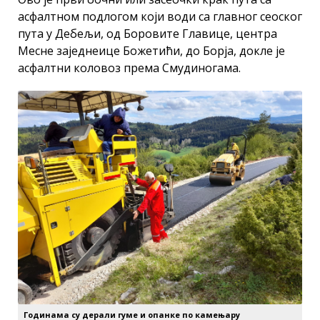
асфалтном подлогом који води са главног сеоског
пута у Дебељи, од Боровите Главице, центра
Месне заједнеице Божетићи, до Борја, докле је
асфалтни коловоз према Смудиногама.
Годинама су дерали гуме и опанке по камењару