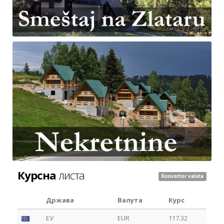
Курсна
листа
Konvertor valuta
Држава
Валута
Курс
ЕУ
EUR
117.32