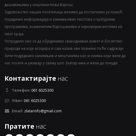
дешавањима у општини Нова Варош.
Задовољство наших посетилаца желимо да постигнемо уз помоћ
поузданих информација и занимљивих текстова о културним
програмима, знаменитим Варошанима и најновијим вестима из
овог краја.
Потрудили смо се да објединимо свакодневни живот и богатство
природе на које асоцира и сам назив ове планине па ће садржаји
бити подједнако занимљив и мештанима као и онима који желе да
нас посете и уживају у свему што Златар има и жели да понуди.
Контактирајте
нас
Телефон:
061 6025300
Viber:
061 6025300
Email:
zlatarinfo@gmail.com
Пратите
нас