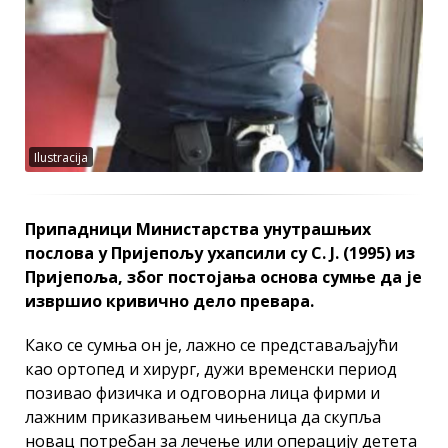
Ilustracija
Припадници Министарства унутрашњих
послова у Пријепољу ухапсили су С. Ј. (1995) из
Пријепоља, због постојања основа сумње да је
извршио кривично дело превара.
Како се сумња он је, лажно се представаљајући
као ортопед и хирург, дужи временски период
позивао физичка и одговорна лица фирми и
лажним приказивањем чињеница да скупља
новац потребан за лечење или операцију детета