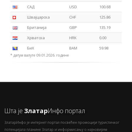
САД
USD
100.68
Швајцарска
CHF
125.86
Британија
GBP
135.19
Хрватска
HRK
0.00
БиХ
BAM
59.98
* датум валуте 09.01.2026. године
Шта је
Златар
Инфо портал
ЗлатарИнфо је интернет портал посвећен промоцији туристичког
потенцијала планине Златар и информисању о најновијим