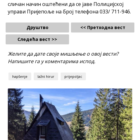
сличан начин оштећени да се јаве Полицијској
управи Пријепоље на број телефона 033/ 711-946.
Друштво
<< Претходна вест
Следећа вест >>
Желите да дате своје мишљење о овој вести?
Напишите га у коментарима испод.
hapšenje
lažni hirur
prijepoljac