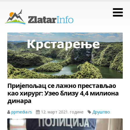
Пријепољац се лажно престављао
као хирург: Узео близу 4,4 милиона
динара
ppmedia.rs
12. март 2021. године
Друштво