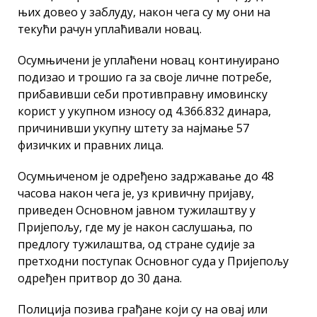
њих довео у заблуду, након чега су му они на
текући рачун уплаћивали новац.
Осумњичени је уплаћени новац континуирано
подизао и трошио га за своје личне потребе,
прибавивши себи противправну имовинску
корист у укупном износу од 4.366.832 динара,
причинивши укупну штету за најмање 57
физичких и правних лица.
Осумњиченом је одређено задржавање до 48
часова након чега је, уз кривичну пријаву,
приведен Основном јавном тужилаштву у
Пријепољу, где му је након саслушања, по
предлогу тужилаштва, од стране судије за
претходни поступак Основног суда у Пријепољу
одређен притвор до 30 дана.
Полиција позива грађане који су на овај или