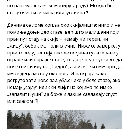
по нашем аљкавом маниру у раду). Можда ће
стазу очистити киша или југовина?!
Данима се ломе копља око скијалишта: нико и не
помиње доњи део стазе, већ што малишани који
први пут стају на скије – немају ни терен, ни
„жицу“, беби-лифт или слично. Нижу се замерке, у
првом реду, гостију: школе скијања су сатеране у
ограде или окрајке стазе, те да је недопустиво да
почетници иду на „Сидро“, а љуте се и смучари да
им се деца мотају око ногу. И на крају: како
регрутовати нове заљубљенике у беле стазе, ако
немају „сајлу“ или ски-лифт на којима ће им се
„запалити уши“ да брже и лакше савладају спуст
или слалом...?!