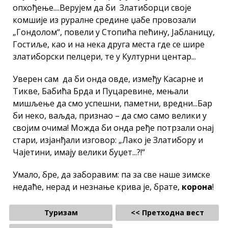
опхођење....Верујем да би Златиборци своје
комшије из руралне средине џабе провозали
„Гондолом“, повели у Стопића пећину, Јабланицу,
Гостиље, као и на нека друга места где се шире
златиборски пелцери, те у Културни центар...
Уверен сам да би онда овде, између Касарне и
Тикве, Бабића Брда и Пуцаревине, мењали
мишљење да смо успешни, паметни, вредни...Бар
би неко, ваљда, признао – да смо само велики у
својим очима! Можда би онда ређе потрзали онај
стари, изјанђали изговор: „Лако је Златибору и
Чајетини, имају велики буџет...?!“
Умало, бре, да заборавим: па за све наше зимске
недаће, нерад и незнање крива је, брате,
корона
!
Туризам
<< Претходна вест