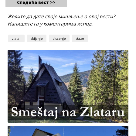
Следећа вест >>
Желите да дате своје мишљење о овој вести?
Напишите га у коментарима испод.
zlatar
skijanje
ciscenje
staze