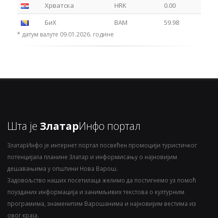
Хрватска
HRK
0.00
БиХ
BAM
59.98
* датум валуте 09.01.2026. године
Шта је
Златар
Инфо портал
ЗлатарИнфо је интернет портал посвећен промоцији туристичког
потенцијала планине Златар и информисању о најновијим
дешавањима у општини Нова Варош.
Задовољство наших посетилаца желимо да постигнемо уз помоћ
поузданих информација и занимљивих текстова о културним
програмима, знаменитим Варошанима и најновијим вестима из
овог краја.