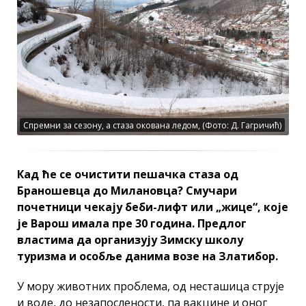
Спремни за сезону, а стаза окована ледом, (Фото: Д. Гагричић)
Кад ће се очистити пешачка стаза од
Браношевца до Милановца? Смучари
почетници чекају беби-лифт или „жице“, које
је Варош имала пре 30 година. Предлог
властима да организују Зимску школу
туризма и особље данима возе на Златибор.
У мору животних проблема, од несташица струје
и воде, до незапослености, па вакцине и оног