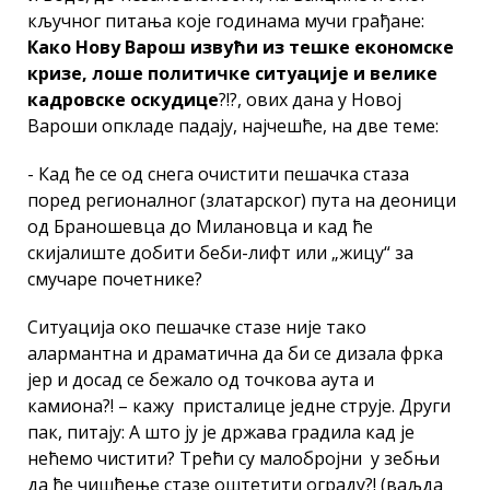
кључног питања које годинама мучи грађане:
Како Нову Варош извући
из тешке економске
кризе, лоше политичке ситуације и велике
кадровске оскудице
?!?, ових дана у Новој
Вароши опкладе падају, најчешће, на две теме:
- Кад ће се од снега очистити пешачка стаза
поред регионалног (златарског) пута на деоници
од Браношевца до Милановца и кад ће
скијалиште добити беби-лифт или „жицу“ за
смучаре почетнике?
Ситуација око пешачке стазе није тако
алармантна и драматична да би се дизала фрка
јер и досад се бежало од точкова аута и
камиона?! – кажу присталице једне струје. Други
пак, питају: А што ју је држава градила кад је
нећемо чистити? Трећи су малобројни у зебњи
да ће чишћење стазе оштетити ограду?! (ваљда