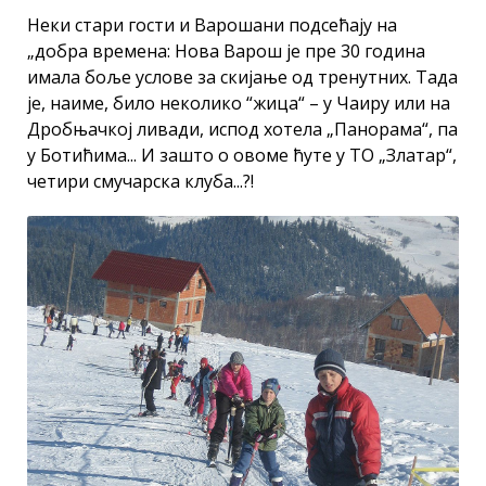
Неки стари гости и Варошани подсећају на
„добра времена: Нова Варош је пре 30 година
имала боље услове за скијање од тренутних. Тада
је, наиме, било неколико “жица“ – у Чаиру или на
Дробњачкој ливади, испод хотела „Панорама“, па
у Ботићима... И зашто о овоме ћуте у ТО „Златар“,
четири смучарска клуба...?!