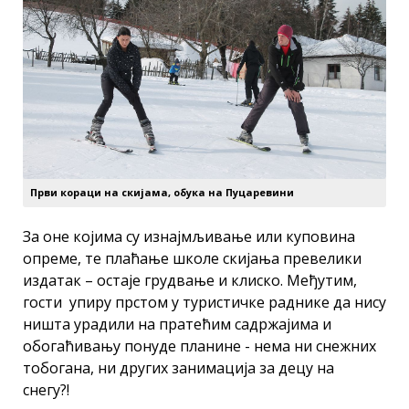
Први кораци на скијама, обука на Пуцаревини
За оне којима су изнајмљивање или куповина
опреме, те плаћање школе скијања превелики
издатак – остаје грудвање и клиско. Међутим,
гости упиру прстом у туристичке раднике да нису
ништа урадили на пратећим садржајима и
обогаћивању понуде планине - нема ни снежних
тобогана, ни других занимација за децу на
снегу?!