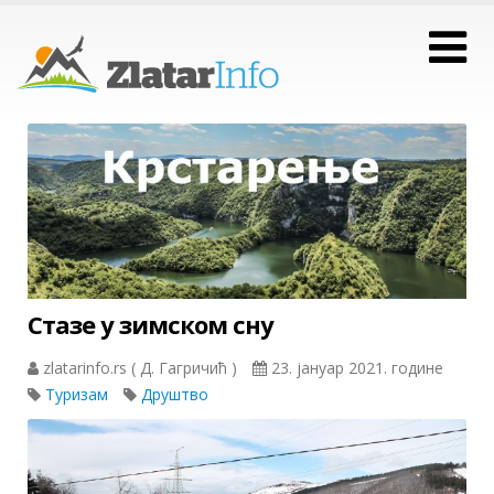
Стазе у зимском сну
zlatarinfo.rs ( Д. Гагричић )
23. јануар 2021. године
Туризам
Друштво