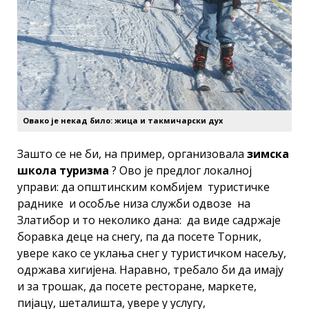
Овако је некад било: жица и такмичарски дух
Зашто се не би, на пример, организовала
зимска
школа туризма
? Ово је предлог локалној
управи: да општинским комбијем туристичке
раднике и особље низа служби одвозe на
Златибор и то неколико дана: да виде садржаје
боравка деце на снегу, па да посете Торник,
увере како се уклања снег у туристичком насељу,
одржава хигијена. Наравно, требало би да имају
и за трошак, да посете ресторане, маркете,
пијацу, шеталишта, увере у услугу,