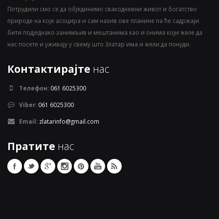
Потрудили смо се да објединимо свакодневни живот и богатство
природе на које асоцира и сам назив ове планине па ће садржаји
бити подједнако занимљив и мештанима као и онима који желе да
нас посете и уживају у свему што Златар има и жели да понуди.
Контактирајте
нас
Телефон:
061 6025300
Viber:
061 6025300
Email:
zlatarinfo@gmail.com
Пратите
нас