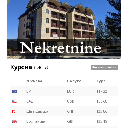
Курсна
листа
Konvertor valuta
Држава
Валута
Курс
ЕУ
EUR
117.32
САД
USD
100.68
Швајцарска
CHF
125.86
Британија
GBP
135.19