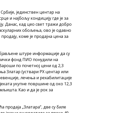
 Србије, јединствен центар на
 срце и најбољу кондицију где је за
ју. Данас, кад цео свет тражи добро
аскуларних обољења, ово је одавно
продају, коме је продајна цена за
објављене штуре информације да су
лички фонд ПИО понудили на
Вароши по почетној цени од 2,3
ања Златар (уствари РХ центар или
евенције, лечења и рехабилитације
еката укупне површине од око 12,3
мљишта. Као и да је рок за
ћа продаја „Златара”, две су биле