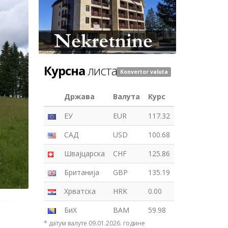
Курсна
листа
Konvertor valuta
Држава
Валута
Курс
ЕУ
EUR
117.32
САД
USD
100.68
Швајцарска
CHF
125.86
Британија
GBP
135.19
Хрватска
HRK
0.00
БиХ
BAM
59.98
* датум валуте 09.01.2026. године