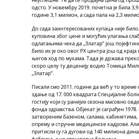
неуспешне. Те да се продајна цена од прош
одсто. У новембру 2019. почетна је била 3,
године 3,1 милион, а сада пала на 2,3 милио
До сада заинтересованих купаца није било
куповина због цене и могућих улагања слаб
одлагањима чека да „Златар” још појефтин
било их је око овог РХ центра још од краја
његов ход по мукама. Тада је држава преко
скоро целу ту деценију водио Томица Мил
„Златар”.
Писали смо 2011. године да већ у то време
здање од 17. 000 квадрата Специјалне болн
гостију који су ранијих сезона масовно овд
фонда здравства. Објекат је саграђен 1978.
затвореним базеном, салама, кабинетима, 
опрему и стручне медицинске кадрове. Али
притисли су га дугови од 140 милиона дина