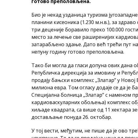
готово преполовљена.
Био је некад узданица туризма југозападне
планини кисеоника (1.230 м.н.в.), за здраво
три деценије боравило преко 100.000 гости
место за лечење све раширенијих кардиов
затарабљено здање. Дато већ трећи пут на 
непуну годину готово преполовљена.
Тако би могла да гласи допуна ових дана 
Републичка дирекција за имовину и Репуб
продају бањски комплекс „Златар” у Новој 
милиона евра. Том огласу додаје се да је б
Специјална болница „Златар” с наменом пр
кардиоваскуларних обољења) комплекс обј
хиљаде квадрата, са више од 11 хектара зе
достављање понуда 26. октобар.
У тој вести, међутим, не пише да је ово тре