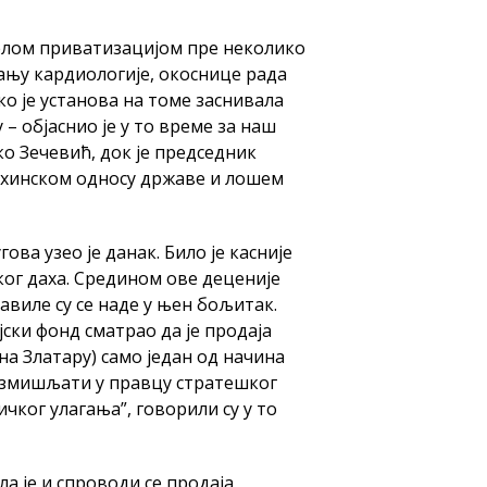
пелом приватизацијом пре неколико
ању кардиологије, окоснице рада
ко је установа на томе заснивала
– објаснио је у то време за наш
о Зечевић, док је председник
ехинском односу државе и лошем
ова узео је данак. Било је касније
ког даха. Средином ове деценије
авиле су се наде у њен бољитак.
ијски фонд сматрао да је продаја
на Златару) само један од начина
азмишљати у правцу стратешког
чког улагања”, говорили су у то
ла је и спроводи се продаја