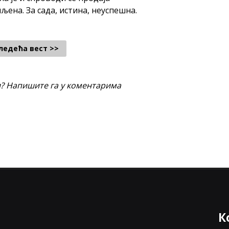
шљена. За сада, истина, неуспешна.
ледећа вест >>
и? Напишите га у коментарима
К