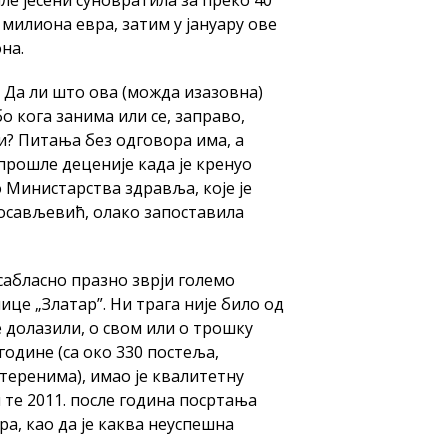
ле јесени суновратила за преко 40
9 милиона евра, затим у јануару ове
на.
. Да ли што ова (можда изазовна)
о кога занима или се, заправо,
и? Питања без одговора има, а
 прошле деценије када је кренуо
 Министарства здравља, које је
осављевић, олако запоставила
 сабласно празно зврји големо
ице „Златар”. Ни трага није било од
е долазили, о свом или о трошку
 године (са око 330 постеља,
теренима), имао је квалитетну
 те 2011. после година посртања
ра, као да је каква неуспешна