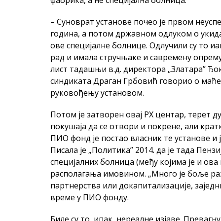
фабрика, а не специјална болница.
– Суноврат установе почео је првом неус
година, а потом државном одлуком о укид
ове специјалне болнице. Одлучили су то иа
рад и имала стручњаке и савремену опрему 
лист тадашњи в.д. директора „Златара” Ђок
синдиката Драган Грбовић говорио о маћ
руковођењу установом.
Потом је затворен овај РХ центар, терет дуг
покушаја да се отвори и покрене, али крат
ПИО фонд је постао власник те установе и ј
Писала је „Политика” 2014. да је тада Пенз
специјалних болница (међу којима је и ова 
располагања имовином. „Много је боље р
партнерства или докапитализације, заједни
време у ПИО фонду.
Биле су то, ипак, нереалне изјаве. Превагну