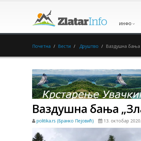
ИНФО
Почетна
Вести
Друштво
Ваздушна бања 
Ваздушна бања „Зла
politika.rs (Бранко Пејовић)
13. октобар 2020