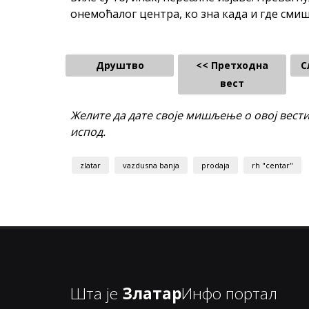
онемоћалог центра, ко зна када и где сми
Друштво
<< Претходна
С
вест
Желите да дате своје мишљење о овој вест
испод.
zlatar
vazdusna banja
prodaja
rh "centar"
Шта је
Златар
Инфо портал