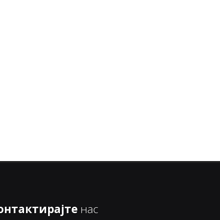
онтактирајте
нас