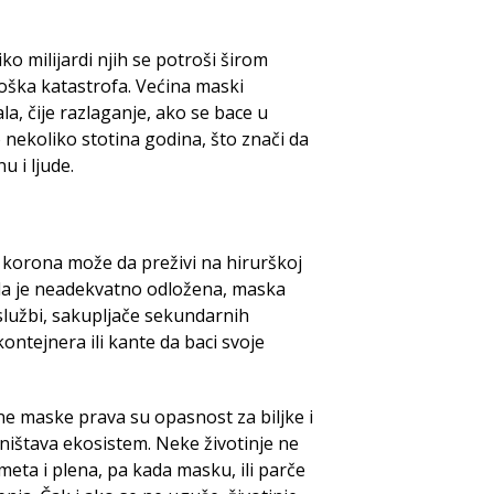
ko milijardi njih se potroši širom
oška katastrofa. Većina maski
la, čije razlaganje, ako se bace u
 nekoliko stotina godina, što znači da
u i ljude.
s korona može da preživi na hirurškoj
da je neadekvatno odložena, maska
lužbi, sakupljače sekundarnih
kontejnera ili kante da baci svoje
 maske prava su opasnost za biljke i
 uništava ekosistem. Neke životinje ne
eta i plena, pa kada masku, ili parče