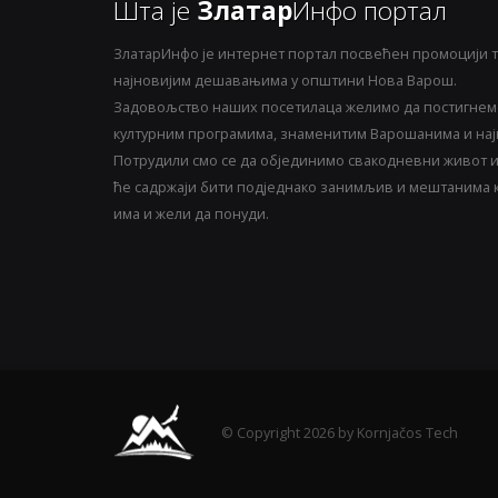
Шта је
Златар
Инфо портал
ЗлатарИнфо је интернет портал посвећен промоцији т
најновијим дешавањима у општини Нова Варош.
Задовољство наших посетилаца желимо да постигнемо
културним програмима, знаменитим Варошанима и најн
Потрудили смо се да објединимо свакодневни живот и 
ће садржаји бити подједнако занимљив и мештанима ка
има и жели да понуди.
© Copyright 2026 by Kornjačos Tech