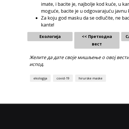
imate, i bacite je, najbolje kod kuće, u k
moguće, bacite je u odgovarajuću javnu 
Za koju god masku da se odlučite, ne baca
kante!
Екологија
<< Претходна
С
вест
Желите да дате своје мишљење о овој вест
испод.
ekologija
covid-19
hirurske maske