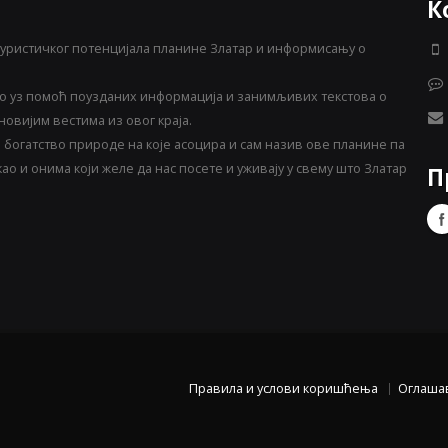
К
уристичког потенцијала планине Златар и информисању о
 уз помоћ поузданих информација и занимљивих текстова о
овијим вестима из овог краја.
богатство природе на које асоцира и сам назив ове планине па
о и онима који желе да нас посете и уживају у свему што Златар
П
Правила и услови коришћења
Оглаша