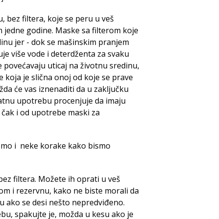
 bez filtera, koje se peru u veš
m jedne godine. Maske sa filterom koje
edinu jer - dok se mašinskim pranjem
kuje više vode i deterdženta za svaku
povećavaju uticaj na životnu sredinu,
ike koja je slična onoj od koje se prave
a će vas iznenaditi da u zaključku
kratnu upotrebu procenjuje da imaju
́u čak i od upotrebe maski za
zmemo i neke korake kako bismo
z filtera. Možete ih oprati u veš
bom i rezervnu, kako ne biste morali da
 ako se desi nešto nepredviđeno.
u, spakujte je, možda u kesu ako je