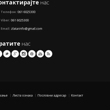
онтактирајте
нас
Телефон:
061 6025300
Viber:
061 6025300
Email:
zlatarinfo@gmail.com
ратите
нас
вање
Листа ознака
Пословни адресар
Контакт