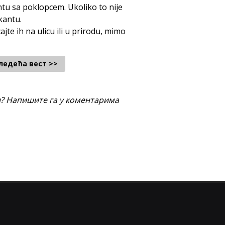
antu sa poklopcem. Ukoliko to nije
kantu.
jte ih na ulicu ili u prirodu, mimo
ледећа вест >>
и? Напишите га у коментарима