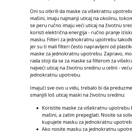
Oni su otkrili da maske za višekratnu upotrebu,
mašini, imaju najmanji uticaj na okolinu, toko
se peru ručno imaju veći uticaj na životnu sr
koristi električna energija - ručno pranje izis
masku. Filteri za jednokratnu upotrebu takođe 
jer su ti mali filteri često napravljeni od plast
maske za jednokratnu upotrebu. Zapravo, možd
rada stoji da se za maske sa filterom za više
najveći uticaj na životnu sredinu u celini - vec
jednokratnu upotrebu.
Imajući sve ovo u vidu, trebalo bi da predu
smanjili loš uticaj maski na životnu sredinu:
Koristite maske za višekratnu upotrebu be
mašini, a zatim prepeglati. Nosite sa so
kupujete masku za jednokratnu upotrebu
Ako nosite masku za jednokratnu upotreb