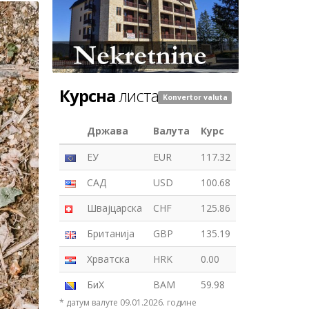
Курсна
листа
Konvertor valuta
Држава
Валута
Курс
ЕУ
EUR
117.32
САД
USD
100.68
Швајцарска
CHF
125.86
Британија
GBP
135.19
Хрватска
HRK
0.00
БиХ
BAM
59.98
* датум валуте 09.01.2026. године