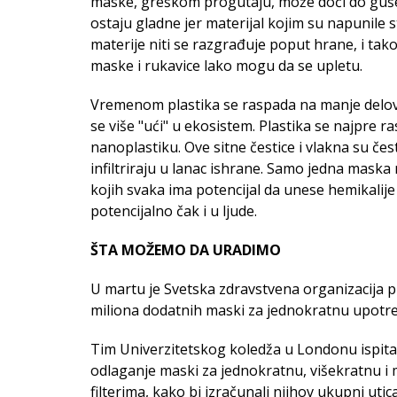
maske, greškom progutaju, može doći do gušen
ostaju gladne jer materijal kojim su napunile
materije niti se razgrađuje poput hrane, i tak
maske i rukavice lako mogu da se upletu.
Vremenom plastika se raspada na manje delove, 
se više "ući" u ekosistem. Plastika se najpre 
nanoplastiku. Ove sitne čestice i vlakna su če
infiltriraju u lanac ishrane. Samo jedna maska
kojih svaka ima potencijal da unese hemikalije
potencijalno čak i u ljude.
ŠTA MOŽEMO DA URADIMO
U martu je Svetska zdravstvena organizacija p
miliona dodatnih maski za jednokratnu upotr
Tim Univerzitetskog koledža u Londonu ispita
odlaganje maski za jednokratnu, višekratnu i
filterima, kako bi izračunali njihov ukupni utic