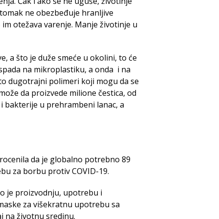
ja. Čak i ako se ne uguše, životinje
 stomak ne obezbeđuje hranljive
o im otežava varenje. Manje životinje u
a što je duže smeće u okolini, to će
raspada na mikroplastiku, a onda i na
sto dugotrajni polimeri koji mogu da se
 može da proizvede milione čestica, od
 i bakterije u prehrambeni lanac, a
rocenila da je globalno potrebno 89
ebu za borbu protiv COVID-19.
o je proizvodnju, upotrebu i
 maske za višekratnu upotrebu sa
aj na životnu sredinu.