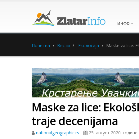
ИНФО
Почетна
Вести
Екологија
Maske za lice: 
Maske za lice: Ekolo
traje decenijama
nationalgeographic.rs
25. август 2020. године