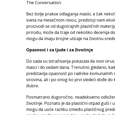
The Conversation.
Bez bolje prakse odlaganja maski, a čak nekoli
sveta na mesečnom nivou, predstoji nam ekol
proizvodi se od dugotrajnih plastičnih materija
prirodu, može da traje od nekoliko decenija do
mogu da imaju brojne uticaje na životnu sredin
Opasnost i za ljude i za životinje
Do sada su istraživanja pokazala da novi viru
masci i do sedam dana. Trenutno gledano, ka
predstavlja opasnost po radnike komunalnih s
sirovina, ali i po onog ko prvi sledeći dođe do 
đubre.
Posmatrano dugoročno, neadekvatno odložene
životinje. Poznato je da plastični otpad guši i
mogu da uoče razliku između plastičnog predm