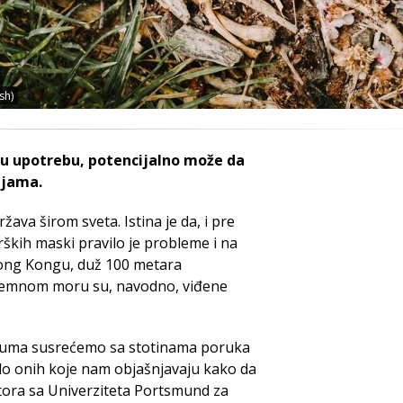
sh)
u upotrebu, potencijalno može da
ijama.
va širom sveta. Istina je da, i pre
ških maski pravilo je probleme i na
 Hong Kongu, duž 100 metara
zemnom moru su, navodno, viđene
ijuma susrećemo sa stotinama poruka
o onih koje nam objašnjavaju kako da
utora sa Univerziteta Portsmund za