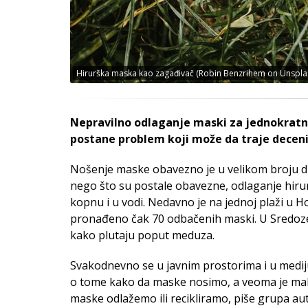
Hirurška maska kao zagađivač (Robin Benzrihem on Unspla
Nepravilno odlaganje maski za jednokratn
postane problem koji može da traje decen
Nošenje maske obavezno je u velikom broju drža
nego što su postale obavezne, odlaganje hirur
kopnu i u vodi. Nedavno je na jednoj plaži u
pronađeno čak 70 odbačenih maski. U Sredo
kako plutaju poput meduza.
Svakodnevno se u javnim prostorima i u med
o tome kako da maske nosimo, a veoma je mal
maske odlažemo ili recikliramo, piše grupa a