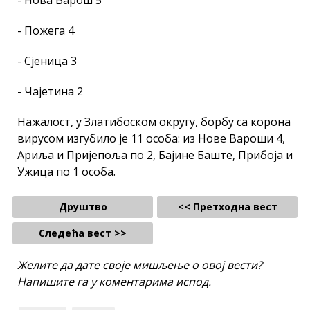
- Пожега 4
- Сјеница 3
- Чајетина 2
Нажалост, у Златибоском округу, борбу са корона
вирусом изгубило је 11 особа: из Нове Вароши 4,
Ариља и Пријепоља по 2, Бајине Баште, Прибоја и
Ужица по 1 особа.
Друштво
<< Претходна вест
Следећа вест >>
Желите да дате своје мишљење о овој вести?
Напишите га у коментарима испод.