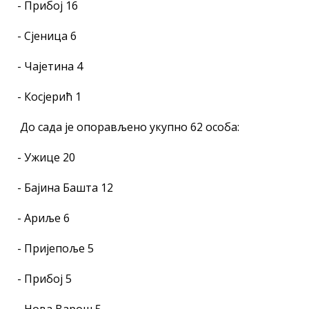
- Прибој 16
- Сјеница 6
- Чајетина 4
- Косјерић 1
До сада је опорављено укупно 62 особа:
- Ужице 20
- Бајина Башта 12
- Ариље 6
- Пријепоље 5
- Прибој 5
- Нова Варош 5