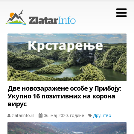
Две новозаражене особе у Прибоју:
Укупно 16 позитивних на корона
вирус
zlatarinfo.rs
06. мај 2020. године
Друштво