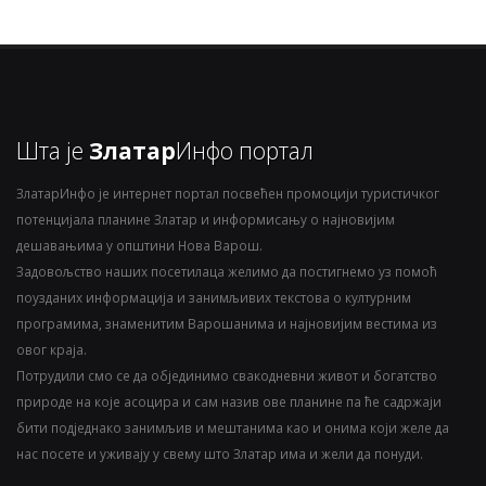
Шта је
Златар
Инфо портал
ЗлатарИнфо је интернет портал посвећен промоцији туристичког
потенцијала планине Златар и информисању о најновијим
дешавањима у општини Нова Варош.
Задовољство наших посетилаца желимо да постигнемо уз помоћ
поузданих информација и занимљивих текстова о културним
програмима, знаменитим Варошанима и најновијим вестима из
овог краја.
Потрудили смо се да објединимо свакодневни живот и богатство
природе на које асоцира и сам назив ове планине па ће садржаји
бити подједнако занимљив и мештанима као и онима који желе да
нас посете и уживају у свему што Златар има и жели да понуди.