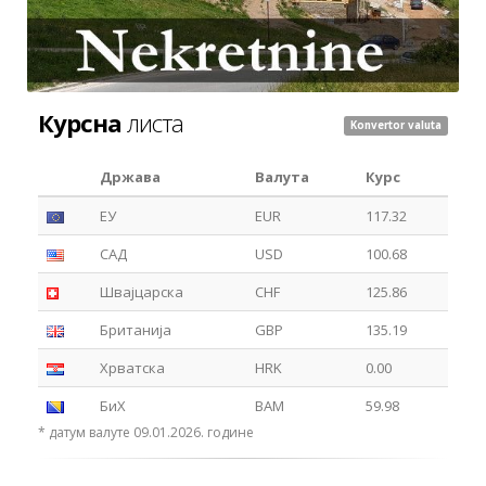
Курсна
листа
Konvertor valuta
Држава
Валута
Курс
ЕУ
EUR
117.32
САД
USD
100.68
Швајцарска
CHF
125.86
Британија
GBP
135.19
Хрватска
HRK
0.00
БиХ
BAM
59.98
* датум валуте 09.01.2026. године