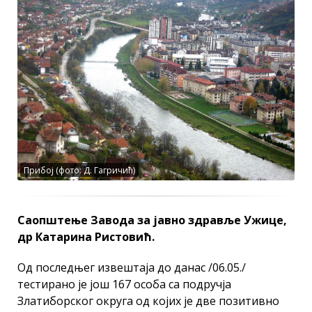
Прибој (фото: Д. Гагричић)
Саопштење Завода за јавно здравље Ужице,
др Катарина Ристовић.
Oд последњег извештаја до данас /06.05./
тестирано је још 167 особa са подручја
Златиборског округа од којих је две позитивно