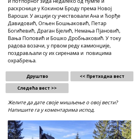
и потпорног зида недалеко од пумпе и
раскрснице у Кокином Броду према Новој
Вароши. У акцији су учествовали Ана и Ђорђе
Давидовић, Огњен Бошњаковић, Петар
Богићевић, Драган Бјелић, Немања Пјановић,
Вања Поповић и Бошко Дробњаковић. У току
радова возачи, у првом реду камионџије,
поздрављали су их сиренама и повицима
охрабрења.
Друштво
<< Претходна вест
Следећа вест >>
Желите да дате своје мишљење о овој вести?
Напишите га у коментарима испод.