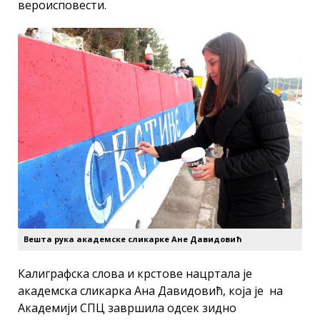
вероисповести.
Вешта рука академске сликарке Ане Давидовић
Калиграфска слова и крстове нацртала је
академска сликарка Ана Давидовић, која је на
Академији СПЦ завршила одсек зидно