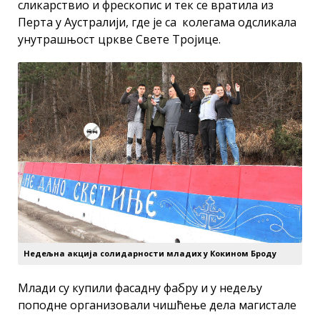
сликарствио и фрескопис и тек се вратила из
Перта у Аустралији, где је са колегама одсликала
унутрашњост цркве Свете Тројице.
Недељна акција солидарности младих у Кокином Броду
Млади су купили фасадну фабру и у недељу
поподне организовали чишћење дела магистале