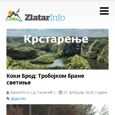
Коки Брод: Тробојком бране
светиње
zlatarinfo.rs ( Д. Гагричић )
23. фебруар 2020. године
Друштво