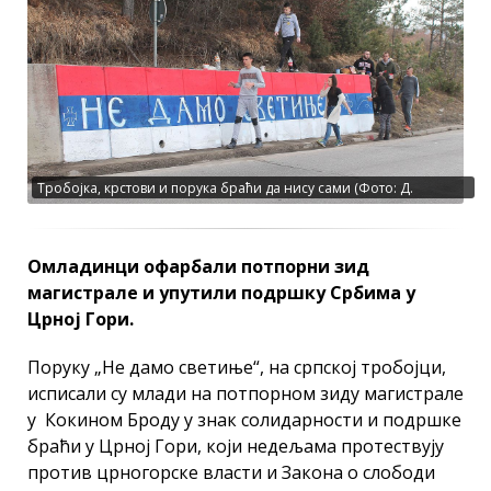
Тробојка, крстови и порука браћи да нису сами (Фото: Д.
Гагричић)
Омладинци офарбали потпорни зид
магистрале и упутили подршку Србима у
Црној Гори.
Поруку „Не дамо светиње“, на српској тробојци,
исписали су млади на потпорном зиду магистрале
у Кокином Броду у знак солидарности и подршке
браћи у Црној Гори, који недељама протествују
против црногорске власти и Закона о слободи