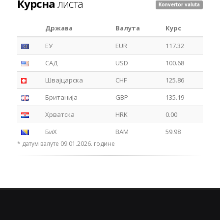
Курсна
листа
Konvertor valuta
Држава
Валута
Курс
ЕУ
EUR
117.32
САД
USD
100.68
Швајцарска
CHF
125.86
Британија
GBP
135.19
Хрватска
HRK
0.00
БиХ
BAM
59.98
* датум валуте 09.01.2026. године