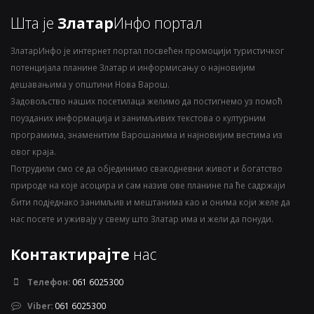
Шта је
Златар
Инфо портал
ЗлатарИнфо је интернет портал посвећен промоцији туристичког
потенцијала планине Златар и информисању о најновијим
дешавањима у општини Нова Варош.
Задовољство наших посетилаца желимо да постигнемо уз помоћ
поузданих информација и занимљивих текстова о културним
програмима, знаменитим Варошанима и најновијим вестима из
овог краја.
Потрудили смо се да објединимо свакодневни живот и богатство
природе на које асоцира и сам назив ове планине па ће садржаји
бити подједнако занимљив и мештанима као и онима који желе да
нас посете и уживају у свему што Златар има и жели да понуди.
Контактирајте
нас
Телефон:
061 6025300
Viber:
061 6025300