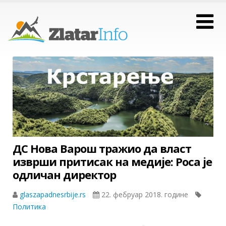
ДС Нова Варош тражио да власт
изврши притисак на медије: Роса је
одличан директор
glaszapadnesrbije.rs
22. фебруар 2018. године
Политика