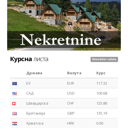
Курсна
листа
Konvertor valuta
Држава
Валута
Курс
ЕУ
EUR
117.32
САД
USD
100.68
Швајцарска
CHF
125.86
Британија
GBP
135.19
Хрватска
HRK
0.00