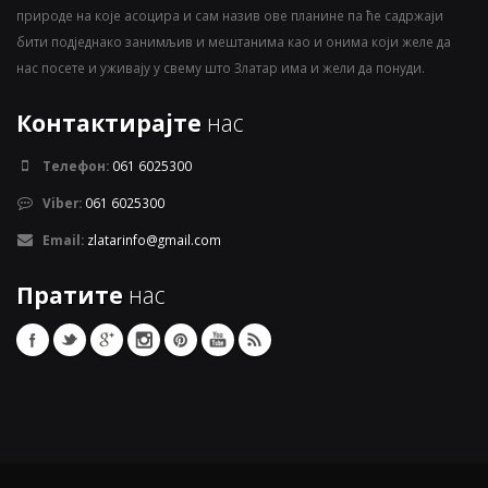
природе на које асоцира и сам назив ове планине па ће садржаји
бити подједнако занимљив и мештанима као и онима који желе да
нас посете и уживају у свему што Златар има и жели да понуди.
Контактирајте
нас
Телефон:
061 6025300
Viber:
061 6025300
Email:
zlatarinfo@gmail.com
Пратите
нас