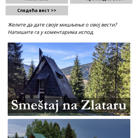
Следећа вест >>
Желите да дате своје мишљење о овој вести?
Напишите га у коментарима испод.