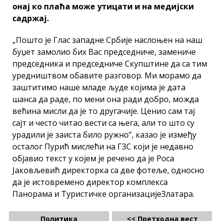
онај ко плаћа може утицати и на медијски
садржај.
„Пошто је Глас западне Србије наслоњен на наш
буџет замолио бих Вас председниче, замениче
председника и председниче Скупштине да са тим
уредништвом обавите разговор. Ми морамо да
заштитимо наше младе људе којима је дата
шанса да раде, по мени она ради добро, можда
већина мисли да је то другачије. Ценио сам тај
сајт и често читао вести са њега, али то што су
урадили је заиста било ружно”, казао је између
осталог Пурић мислећи на ГЗС који је недавно
објавио текст у којем је речено да је Роса
Јаковљевић директорка са две фотеље, односно
да је истовремено директор комплекса
Панорама и Туристичке организацијеЗлатара.
Политика
<< Претходна вест