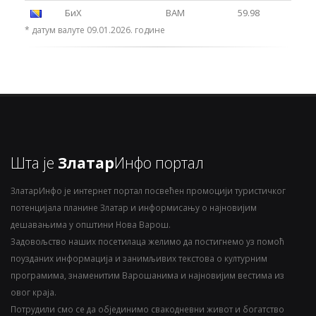
БиХ
BAM
59.98
* датум валуте 09.01.2026. године
Шта је
Златар
Инфо портал
ЗлатарИнфо је интернет портал посвећен промоцији туристичког
потенцијала планине Златар и информисању о најновијим
дешавањима у општини Нова Варош.
Задовољство наших посетилаца желимо да постигнемо уз помоћ
поузданих информација и занимљивих текстова о културним
програмима, знаменитим Варошанима и најновијим вестима из
овог краја.
Потрудили смо се да објединимо свакодневни живот и богатство