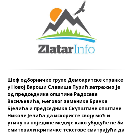
Шеф одборничке групе Демократске странке
у Новој Вароши Славиша Пурић затражио је
од председника општине Радосава
Васиљевића, његовог заменика Бранка
Бјелића и председника Скупштине општине
Николе Јелића да искористе своју моћ и
утичу на поједине медије како убудуће не би
емитовали критичке текстове сматрајући да