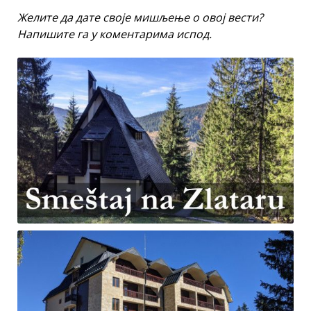
Желите да дате своје мишљење о овој вести?
Напишите га у коментарима испод.