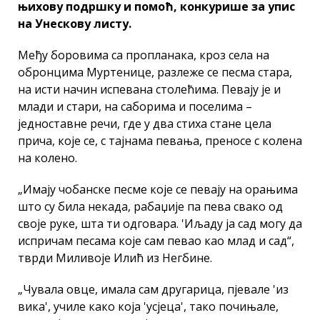
њихову подршку и помоћ, конкурише за упис
на Унескову листу.
Међу боровима са пропланака, кроз села на
обронцима Муртенице, разлеже се песма стара,
на исти начин испевана столећима. Певају је и
млади и стари, на саборима и поселима –
једноставне речи, где у два стиха стане цела
прича, које се, с тајнама певања, преносе с колена
на колено.
„Имају чобанске песме које се певају на орањима
што су била некада, рабаџије па пева свако од
своје руке, шта ти одговара. 'Иљаду ја сад могу да
испричам песама које сам певао као млад и сад“,
тврди Миливоје Илић из Негбине.
„Чувала овце, имала сам другарица, пјевале 'из
вика', училе како која 'усјеца', тако почињале,