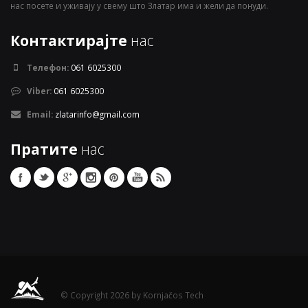
нас посете и уживају у свему што Златар има и жели да понуди.
Контактирајте
нас
Телефон:
061 6025300
Viber:
061 6025300
Email:
zlatarinfo@gmail.com
Пратите
нас
© Copyright 2026 by Kornjačos Tech