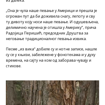
из далека.
„Она је чула наше певање у Америци и прешла је
огроман пут да би доживела снагу, лепоту и сву
ту дивоту коју носи наше певање. И одушевљена,
делимично научена је отишла у Америку“, прича
Радојица Перишић, председник Друштва за
неговање традиционалног певања извика.
Песме „из вика“ добиле су и нотне записе, нашле
су се у књизи, забележене у фонотекама и у духу
времена, на сајту на ком од заборава чувају и
стихове.