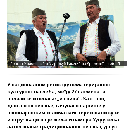
Драган Милошевић и Мирољуб Ракетић из Дражевића (foto: Д.
Гагричић)
У националном регистру нематеријалног
културног наслеђа, међу 27 елемената
налази се и певање „из вика“. За старо,
двогласно певање, сачувано највише у
нововарошким селима заинтересовали су се
и стручњаци па је жеља и намера Удружења
за неговање традиционалног певања, да уз