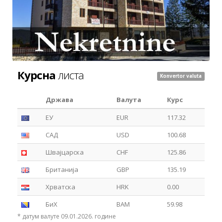
Курсна
листа
Konvertor valuta
Држава
Валута
Курс
ЕУ
EUR
117.32
САД
USD
100.68
Швајцарска
CHF
125.86
Британија
GBP
135.19
Хрватска
HRK
0.00
БиХ
BAM
59.98
* датум валуте 09.01.2026. године