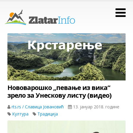
Нововарошко „певање из вика“
зрело за Унескову листу (видео)
rts.rs / Славица Јовановић
13. јануар 2018. године
Култура
Традиција