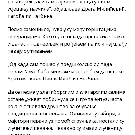
раздвајале, али сам највише од оца у овом
усјецању научила“, објашњава Драга Милићевић,
такође из Негбине.
Песме самоникле, чувају су међу горштацима
генерацијама. Како су се некада преносиле, тако
и данас – поднебљем и рођењем па их и најмлађи
певају с уживањем.
„Од када сам пошао у предшколско од тада
певам. Узме баба ми каже и ја пробам да певам с
братом“, каже Павле Илић из Негбине.
Да се песма у златиборским и златарским селима
остане „жива“ побринула се и група ентузијаста
која је основала друштво за очување
традиционалног певања. Оживели су сабори, а
мајстори певачи уз помоћ стручњака, постали су
и учитељи певања. Недавно су имали и ученицу