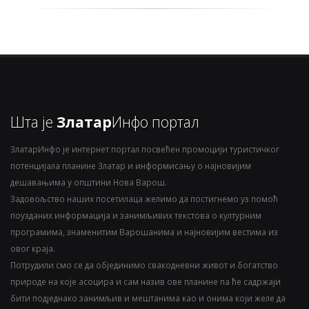
Шта је
Златар
Инфо портал
ЗлатарИнфо је интернет портал посвећен промоцији туристичког
потенцијала планине Златар и информисању о најновијим
дешавањима у општини Нова Варош.
Задовољство наших посетилаца желимо да постигнемо уз помоћ
поузданих информација и занимљивих текстова о културним
програмима, знаменитим Варошанима и најновијим вестима из
овог краја.
Потрудили смо се да објединимо свакодневни живот и богатство
природе на које асоцира и сам назив ове планине па ће садржаји
бити подједнако занимљив и мештанима као и онима који желе да