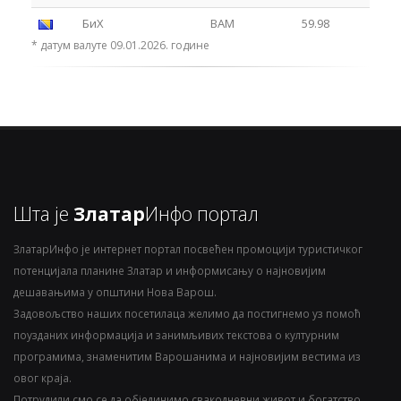
БиХ
BAM
59.98
* датум валуте 09.01.2026. године
Шта је
Златар
Инфо портал
ЗлатарИнфо је интернет портал посвећен промоцији туристичког
потенцијала планине Златар и информисању о најновијим
дешавањима у општини Нова Варош.
Задовољство наших посетилаца желимо да постигнемо уз помоћ
поузданих информација и занимљивих текстова о културним
програмима, знаменитим Варошанима и најновијим вестима из
овог краја.
Потрудили смо се да објединимо свакодневни живот и богатство