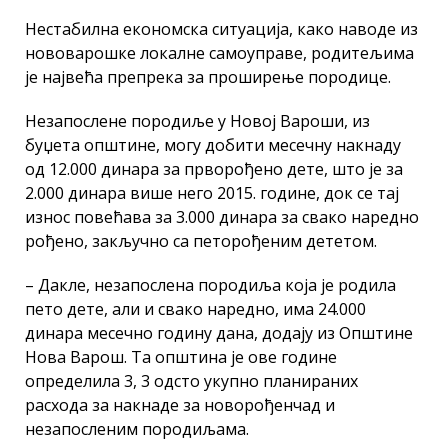
Нестабилна економска ситуација, како наводе из
нововарошке локалне самоуправе, родитељима
је највећа препрека за проширење породице.
Незапослене породиље у Новој Вароши, из
буџета општине, могу добити месечну накнаду
од 12.000 динара за прворођено дете, што је за
2.000 динара више него 2015. године, док се тај
износ повећава за 3.000 динара за свако наредно
рођено, закључно са петорођеним дететом.
– Дакле, незапослена породиља која је родила
пето дете, али и свако наредно, има 24.000
динара месечно годину дана, додају из Општине
Нова Варош. Та општина је ове године
определила 3, 3 одсто укупно планираних
расхода за накнаде за новорођенчад и
незапосленим породиљама.