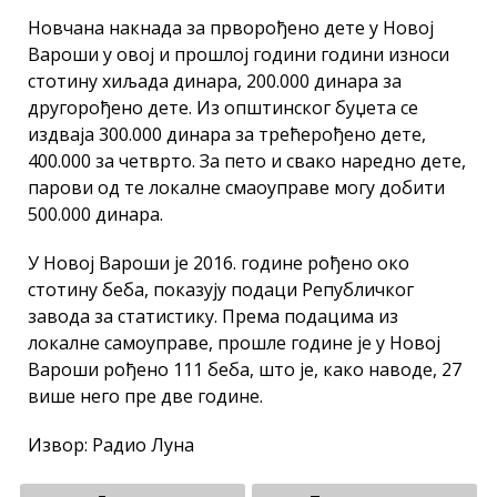
Новчана накнада за прворођено дете у Новој
Вароши у овој и прошлој години години износи
стотину хиљада динара, 200.000 динара за
другорођено дете. Из општинског буџета се
издваја 300.000 динара за трећерођено дете,
400.000 за четврто. За пето и свако наредно дете,
парови од те локалне смаоуправе могу добити
500.000 динара.
У Новој Вароши је 2016. године рођено око
стотину беба, показују подаци Републичког
завода за статистику. Према подацима из
локалне самоуправе, прошле године је у Новој
Вароши рођено 111 беба, што је, како наводе, 27
више него пре две године.
Извор: Радио Луна