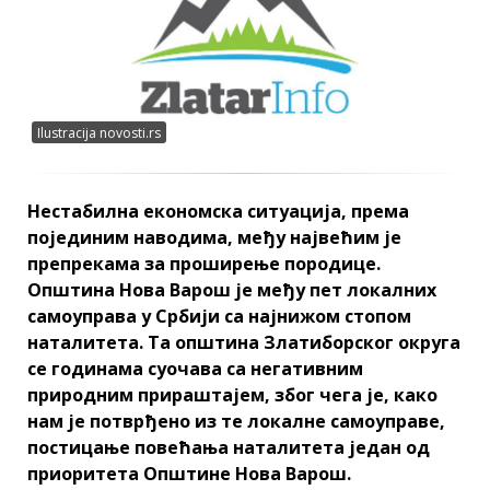
Ilustracija novosti.rs
Нестабилна економска ситуација, према
појединим наводима, међу највећим је
препрекама за проширење породице.
Општина Нова Варош је међу пет локалних
самоуправа у Србији са најнижом стопом
наталитета. Та општина Златиборског округа
се годинама суочава са негативним
природним прираштајем, због чега је, како
нам је потврђено из те локалне самоуправе,
постицање повећања наталитета један од
приоритета Општине Нова Варош.