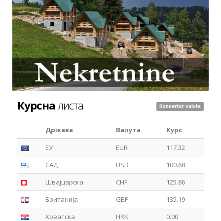
Курсна
листа
Konvertor valuta
Држава
Валута
Курс
ЕУ
EUR
117.32
САД
USD
100.68
Швајцарска
CHF
125.86
Британија
GBP
135.19
Хрватска
HRK
0.00