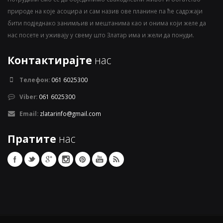
природе на које асоцира и сам назив ове планине па ће садржаји
бити подједнако занимљив и мештанима као и онима који желе да
нас посете и уживају у свему што Златар има и жели да понуди.
Контактирајте
нас
Телефон:
061 6025300
Viber:
061 6025300
Email:
zlatarinfo@gmail.com
Пратите
нас