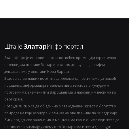
Шта је
Златар
Инфо портал
ЗлатарИнфо је интернет портал посвећен промоцији туристичког
потенцијала планине Златар и информисању о најновијим
дешавањима у општини Нова Варош.
Задовољство наших посетилаца желимо да постигнемо уз помоћ
поузданих информација и занимљивих текстова о културним
програмима, знаменитим Варошанима и најновијим вестима из
овог краја.
Потрудили смо се да објединимо свакодневни живот и богатство
природе на које асоцира и сам назив ове планине па ће садржаји
бити подједнако занимљив и мештанима као и онима који желе да
нас посете и уживају у свему што Златар има и жели да понуди.