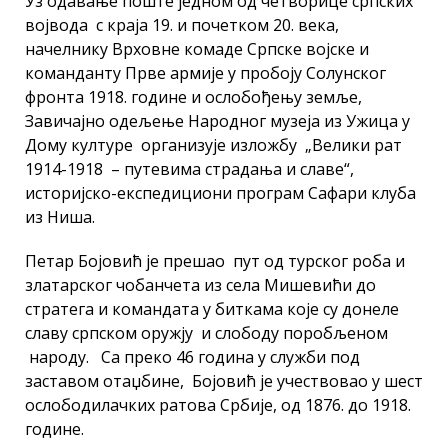
Уз одавање поште једном од четворице српских
војвода с краја 19. и почетком 20. века,
начелнику Врховне комаде Српске војске и
команданту Прве армије у пробоју Солунског
фронта 1918. године и ослобођењу земље,
Завичајно одељење Народног музеја из Ужица у
Дому културе организује изложбу „Велики рат
1914-1918 – путевима страдања и славе“,
историјско-експедициони програм Сафари клуба
из Ниша.
Петар Бојовић је прешао пут од турског роба и
златарског чобанчета из села Мишевићи до
стратега и командата у биткама које су донеле
славу српском оружју и слободу поробљеном
народу. Са преко 46 година у служби под
заставом отаџбине, Бојовић је учествовао у шест
ослободилачких ратова Србије, од 1876. до 1918.
године.