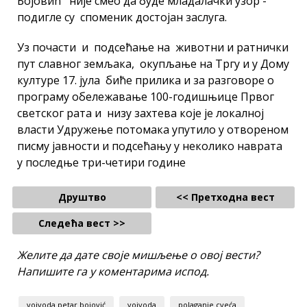
Бојовић није смео да буде младалачки узор -
подигле су споменик достојан заслуга.
Уз почасти и подсећање на животни и ратнички
пут славног земљака, окупљање на Тргу и у Дому
културе 17. јула биће прилика и за разговоре о
програму обележавање 100-годишњице Првог
светског рата и низу захтева које је локалној
власти Удружење потомака упутило у отвореном
писму јавности и подсећању у неколико наврата
у последње три-четири године
Друштво
<< Претходна вест
Следећа вест >>
Желите да дате своје мишљење о овој вести?
Напишите га у коментарима испод.
vojvoda petar bojović
vojvoda
polaganje cveća