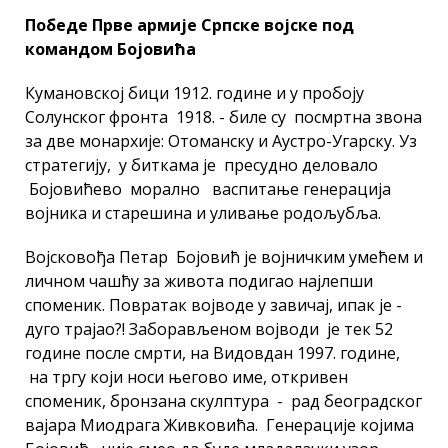
Победе Прве армије Српске војске под
командом Бојовића
Кумановској бици 1912. године и у пробоју
Солунског фронта 1918. - биле су посмртна звона
за две монархије: Отоманску и Аустро-Угарску. Уз
стратегију, у биткама је пресудно деловало
Бојовићево морално васпитање генерација
војника и старешина и уливање родољубља.
Војсковођа Петар Бојовић је војничким умећем и
личном чашћу за живота подигао најлепши
споменик. Повратак војводе у завичај, ипак је -
дуго трајао?! Заборављеном војводи је тек 52
године после смрти, на Видовдан 1997. године,
на тргу који носи његово име, откривен
споменик, бронзана скулптура - рад београдског
вајара Миодрага Живковића. Генерације којима