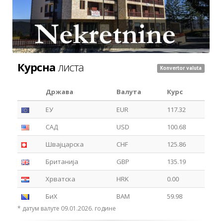
Курсна
листа
Konvertor valuta
Држава
Валута
Курс
ЕУ
EUR
117.32
САД
USD
100.68
Швајцарска
CHF
125.86
Британија
GBP
135.19
Хрватска
HRK
0.00
БиХ
BAM
59.98
* датум валуте 09.01.2026. године