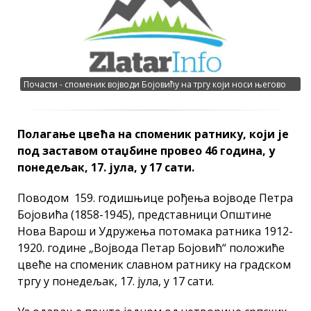
Почасти - споменик војводи Бојовићу на тргу који носи његово
име
Полагање цвећа на споменик ратнику, који је
под заставом отаџбине провео 46 година, у
понедељак, 17. јула, у 17 сати.
Поводом 159. годишњице рођења војводе Петра
Бојовића (1858-1945), представници Општине
Нова Варош и Удружења потомака ратника 1912-
1920. године „Војвода Петар Бојовић“ положиће
цвеће на споменик славном ратнику на градском
тргу у понедељак, 17. јула, у 17 сати.