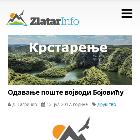
Одавање поште војводи Бојовићу
Д. Гагричић
13. јул 2017. године
Друштво