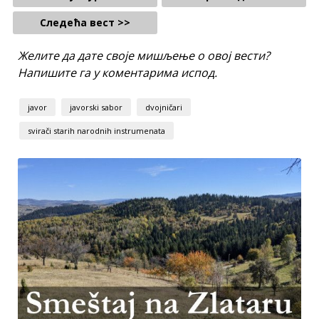
Следећа вест >>
Желите да дате своје мишљење о овој вести?
Напишите га у коментарима испод.
javor
javorski sabor
dvojničari
svirači starih narodnih instrumenata