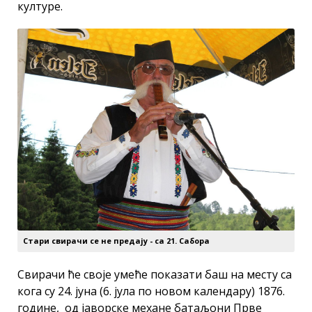
културе.
Стари свирачи се не предају - са 21. Сабора
Свирачи ће своје умеће показати баш на месту са
кога су 24. јуна (6. јула по новом календару) 1876.
године, од јаворске механе батаљони Прве