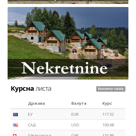
Курсна
листа
Konvertor valuta
Држава
Валута
Курс
ЕУ
EUR
117.32
САД
USD
100.68
Швајцарска
CHF
125.86