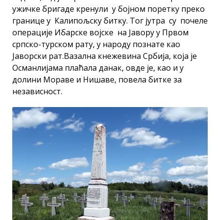
ужичке бригаде кренули у бојном поретку преко
границе у Калипољску битку. Тог јутра су почеле
операције Ибарске војске на Јавору у Првом
српско-турском рату, у народу познате као
Јаворски рат.Вазална кнежевина Србија, која је
Османлијама плаћала данак, овде је, као и у
долини Мораве и Нишаве, повела битке за
независност.