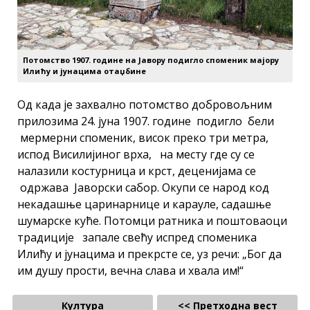
Потомство 1907. године на Јавору подигло споменик мајору
Илићу и јунацима отаџбине
Од када је захвално потомство добровољним
прилозима 24. јуна 1907. године подигло бели
мермерни споменик, висок преко три метра,
испод Висилијиног врха, на месту где су се
налазили костурница и крст, деценијама се
одржава Јаворски сабор. Окупи се народ код
некадашње царинарнице и карауле, садашње
шумарске куће. Потомци ратника и поштоваоци
традиције запале свећу испред споменика
Илићу и јунацима и прекрсте се, уз речи: „Бог да
им душу прости, вечна слава и хвала им!“
Култура
<< Претходна вест