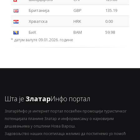
Британија
GBP
135.19
Хрватска
HRK
0.00
БиХ
BAM
59.98
* датум валуте 09.01.2026. године
Шта је
Златар
Инфо портал
ЗлатарИнфо је интернет портал посвећен промоцији туристичког
потенцијала планине Златар и информисању о најновијим
дешавањима у општини Нова Варош.
Задовољство наших посетилаца желимо да постигнемо уз помоћ