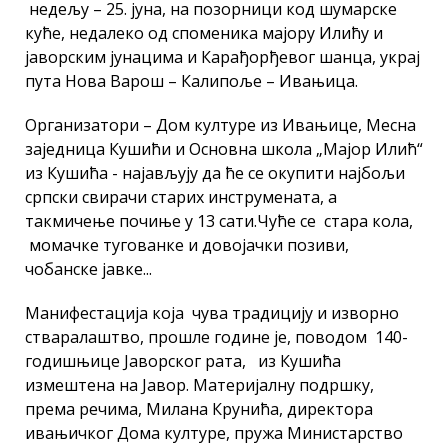
недељу – 25. јуна, на позорници код шумарске
куће, недалеко од споменика мајору Илићу и
јаворским јунацима и Карађорђевог шанца, украј
пута Нова Варош – Калипоље – Ивањица.
Организатори – Дом културе из Ивањице, Месна
заједница Кушићи и Основна школа „Мајор Илић“
из Кушића - најављују да ће се окупити најбољи
српски свирачи старих инструмената, а
такмичење почиње у 13 сати.Чуће се стара кола,
момачке тугованке и довојачки позиви,
чобанске јавке...
Манифестација која чува традицију и изворно
стваралаштво, прошле године је, поводом 140-
годишњице Јаворског рата, из Кушића
измештена на Јавор. Материјалну подршку,
према речима, Милана Крунића, директора
ивањичког Дома културе, пружа Министарство