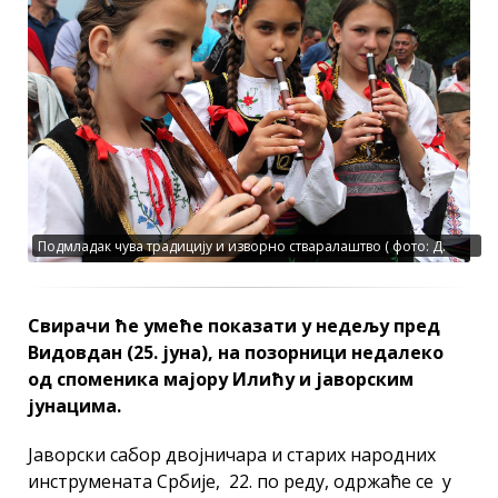
Подмладак чува традицију и изворно стваралаштво ( фото: Д.
Гагричић )
Свирачи ће умеће показати у недељу пред
Видовдан (25. јуна), на позорници недалеко
од споменика мајору Илићу и јаворским
јунацима.
Јаворски сабор двојничара и старих народних
инструмената Србије, 22. по реду, одржаће се у