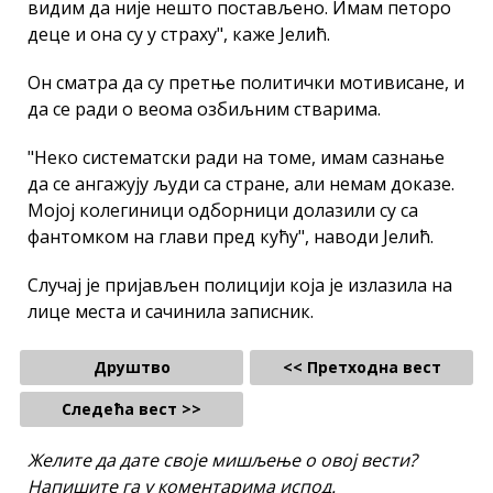
видим да није нешто постављено. Имам петоро
деце и она су у страху", каже Јелић.
Он сматра да су претње политички мотивисане, и
да се ради о веома озбиљним стварима.
"Неко систематски ради на томе, имам сазнање
да се ангажују људи са стране, али немам доказе.
Мојој колегиници одборници долазили су са
фантомком на глави пред кућу", наводи Јелић.
Случај је пријављен полицији која је излазила на
лице места и сачинила записник.
Друштво
<< Претходна вест
Следећа вест >>
Желите да дате своје мишљење о овој вести?
Напишите га у коментарима испод.