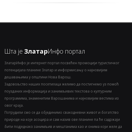
Шта је
Златар
Инфо портал
ЗлатарИнфо је интернет портал посвећен промоцији туристичког
потенцијала планине Златар и информисању о најновијим
дешавањима у општини Нова Варош.
Задовољство наших посетилаца желимо да постигнемо уз помоћ
поузданих информација и занимљивих текстова о културним
програмима, знаменитим Варошанима и најновијим вестима из
овог краја.
Потрудили смо се да објединимо свакодневни живот и богатство
природе на које асоцира и сам назив ове планине па ће садржаји
бити подједнако занимљив и мештанима као и онима који желе да