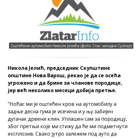
Оштећени аутомобил Николе Јелића (фото: Глас западне Србије)
Никола Јелић, председник Скупштине
општине Нова Варош, рекао је да се осећа
угрожено и да брине за чланове породице,
јер већ неколико месеци добија претње.
"Ноћас ми је оштећен кров на аутомобилу а
задње десна гума је исечена и у њу забијен
дугачак дрвени клин. Уплашен сам за породицу,
због претњи које ми стижу да ће ми подметнути
експлозив. Свако јутро залежем под ауто да