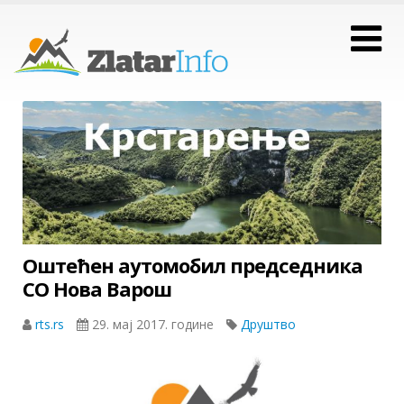
Oштећен аутомобил председника
СО Нова Варош
rts.rs
29. мај 2017. године
Друштво