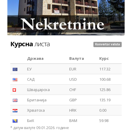
Курсна
листа
Konvertor valuta
Држава
Валута
Курс
ЕУ
EUR
117.32
САД
USD
100.68
Швајцарска
CHF
125.86
Британија
GBP
135.19
Хрватска
HRK
0.00
БиХ
BAM
59.98
* датум валуте 09.01.2026. године