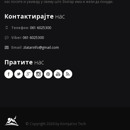
нас посете и уживају у свему што Златар има и жели да понуди.
Контактирајте
нас
Телефон:
061 6025300
Viber:
061 6025300
Email:
zlatarinfo@gmail.com
Пратите
нас
© Copyright 2026 by Kornjačos Tech