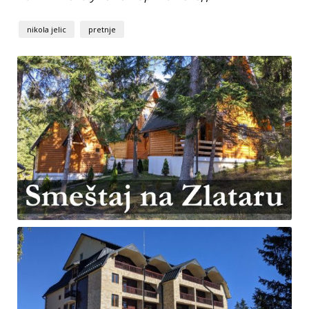
nikola jelic
pretnje