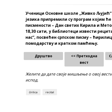
Ученици Основне школе „Живко Љујић“ 
језика припремили су програм којим ћ
писмености – Дан светих Кирила и Методи
18,30 сати, у библиотеци извести рецит
нас“, посвећен српском писму – ћирили
помодарству и кратком памћењу.
Друштво
<< Претходна
С
вест
Желите да дате своје мишљење о овој вест
испод.
ćirilica
recital