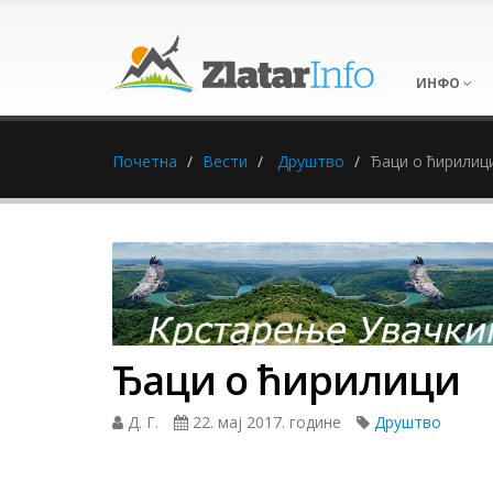
ИНФО
Почетна
Вести
Друштво
Ђаци о ћирилиц
Ђаци о ћирилици
Д. Г.
22. мај 2017. године
Друштво