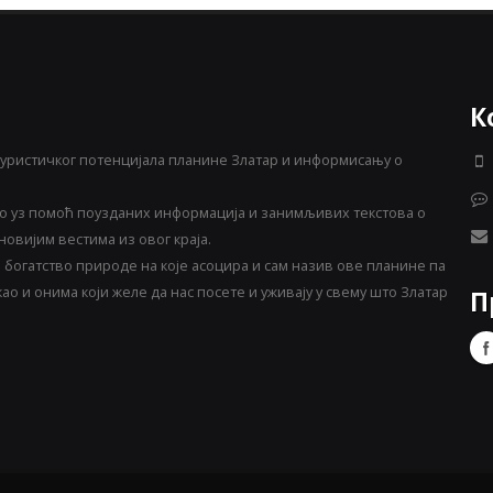
К
уристичког потенцијала планине Златар и информисању о
 уз помоћ поузданих информација и занимљивих текстова о
овијим вестима из овог краја.
богатство природе на које асоцира и сам назив ове планине па
о и онима који желе да нас посете и уживају у свему што Златар
П