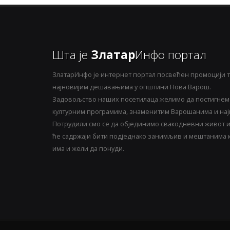
Шта је
Златар
Инфо портал
ЗлатарИнфо је интернет портал посвећен промоцији т
најновијим дешавањима у општини Нова Варош.
Задовољство наших посетилаца желимо да постигнемо
културним програмима, знаменитим Варошанима и најн
Потрудили смо се да објединимо свакодневни живот и 
ће садржаји бити подједнако занимљив и мештанима ка
има и жели да понуди.