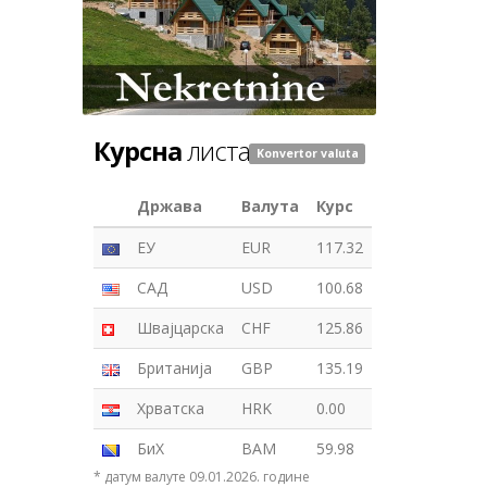
Курсна
листа
Konvertor valuta
Држава
Валута
Курс
ЕУ
EUR
117.32
САД
USD
100.68
Швајцарска
CHF
125.86
Британија
GBP
135.19
Хрватска
HRK
0.00
БиХ
BAM
59.98
* датум валуте 09.01.2026. године