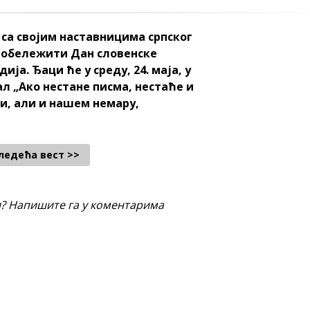
са својим наставницима српског
е обележити Дан словенске
ја. Ђаци ће у среду, 24. маја, у
ал „Ако нестане писма, нестаће и
ци, али и нашем немару,
ледећа вест >>
и? Напишите га у коментарима