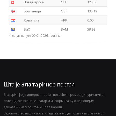
Швајцарска
CHF
125.86
Британија
GBP
135.19
Хрватска
HRK
0.00
БиХ
BAM
59.98
* датум валуте 09.01.2026. године
Шта је
Златар
Инфо портал
ЗлатарИнфо је интернет портал посвећен промоцији туристичког
потенцијала планине Златар и информисању о најновијим
дешавањима у општини Нова Варош.
Задовољство наших посетилаца желимо да постигнемо уз помоћ