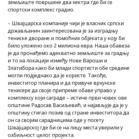
земљиште површине два хектра где би се
спортски комплекс градио.
– Швајцарска компаније чији је власник српски
држављанин заинтересована је за изградњу
тениске дворане и помоћних објеката у коју би
било уложено око 2 милиона евра. Наша обавеза
је да пронађемо адекватно земљиште за градњу
и то на локацији између Нове Вароши и
Златибора како би млади спортисти обе средине
могли подједнако да је користе. Такође,
инвеститор планира и да привуче врхунске
тенисере да своје припреме обаве управо у
комплексу који саграде – истиче први човек ове
општине Радосав Васиљевић, и најављује да је у
општину стигао позив од стране инвеститора да
он са својим сарадницима оде у посету
Швајцарској где би се на лицу места уверили у
озбиљност целог пројекта.