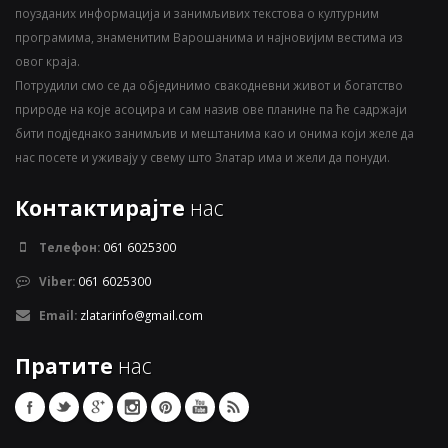
поузданих информација и занимљивих текстова о културним
програмима, знаменитим Варошанима и најновијим вестима из
овог краја.
Потрудили смо се да објединимо свакодневни живот и богатство
природе на које асоцира и сам назив ове планине па ће садржаји
бити подједнако занимљив и мештанима као и онима који желе да
нас посете и уживају у свему што Златар има и жели да понуди.
Контактирајте
нас
Телефон:
061 6025300
Viber:
061 6025300
Email:
zlatarinfo@gmail.com
Пратите
нас