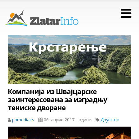
Компанија из Швајцарске
заинтересована за изградњу
тениске дворане
ppmedia.rs
06. април 2017. године
Друштво