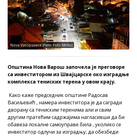
Nova Varos uvece (foto: Foto Mirko)
Општина Нова Варош започела је преговоре
са инвеститором из Швајцарске око изградње
комплекса тениских терена у овом крају.
Како каже председник општине Радосав
Васиљевић , намера инвеститора је да сагради
дворану са тениским теренима али и свим
другим пратећим садржајима нагласивши да би
обавеза локалне самоуправе била , уколико се
инвеститор одлучи за изградњу, да обезбеди