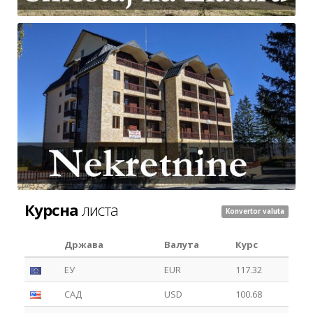
Курсна
листа
Konvertor valuta
Држава
Валута
Курс
ЕУ
EUR
117.32
САД
USD
100.68