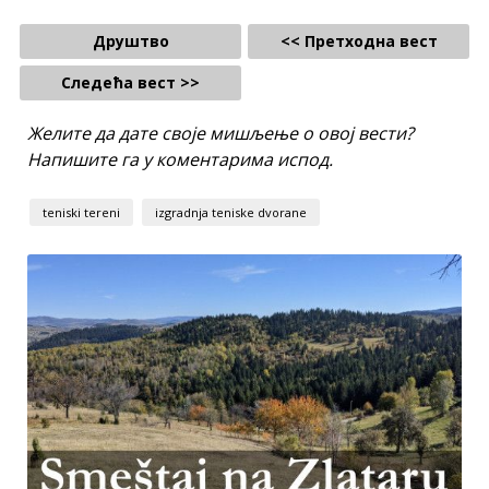
Друштво
<< Претходна вест
Следећа вест >>
Желите да дате своје мишљење о овој вести?
Напишите га у коментарима испод.
teniski tereni
izgradnja teniske dvorane