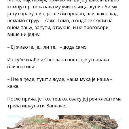
компјутер, показала му учитељица, купио би му
ја ту справу, ево, јагње би продао, али, како, кад
немамо струју – каже Томо, а онда се скупи на
оном пању, заћути, отхукне, и не проговори
више ни једну.
– Еј животе, је… ли те… – дода само.
Из куће изађе и Светлана пошто је успавала
близнакиње.
– Нека ђеде, пушти људе, наша мука је наша –
каже.
После прича, јетко, тешко, сваку јој реч клештима
треба ишчупати. Заплаче…