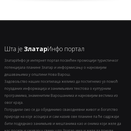
Шта је
Златар
Инфо портал
ЗлатарИнфо је интернет портал посвећен промоцији туристичког
потенцијала планине Златар и информисању о најновијим
дешавањима у општини Нова Варош.
Задовољство наших посетилаца желимо да постигнемо уз помоћ
поузданих информација и занимљивих текстова о културним
програмима, знаменитим Варошанима и најновијим вестима из
овог краја.
Потрудили смо се да објединимо свакодневни живот и богатство
природе на које асоцира и сам назив ове планине па ће садржаји
бити подједнако занимљив и мештанима као и онима који желе да
нас посете и уживају у свему што Златар има и жели да понуди.