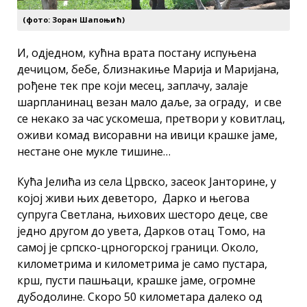
(фото: Зоран Шапоњић)
И, одједном, кућна врата постану испуњена
дечицом, бебе, близнакиње Марија и Маријана,
рођене тек пре који месец, заплачу, залаје
шарпланинац везан мало даље, за ограду, и све
се некако за час ускомеша, претвори у ковитлац,
оживи комад висоравни на ивици крашке јаме,
нестане оне мукле тишине…
Кућа Јелића из села Црвско, засеок Јанторине, у
којој живи њих деветоро, Дарко и његова
супруга Светлана, њихових шесторо деце, све
једно другом до увета, Дарков отац Томо, на
самој је српско-црногорској граници. Около,
километрима и километрима је само пустара,
крш, пусти пашњаци, крашке јаме, огромне
дубодолине. Скоро 50 километара далеко од