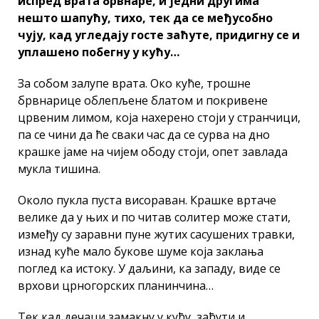
испред врата брвнаре, и једни другима
нешто шапућу, тихо, тек да се међусобно
чују, кад угледају госте заћуте, придигну се и
уплашено побегну у кућу…
За собом залупе врата. Око куће, трошне
брвнарице облепљене блатом и покривене
црвеним лимом, која нахерено стоји у странчици,
па се чини да ће сваки час да се сурва на дно
крашке јаме на чијем ободу стоји, опет завлада
мукла тишина.
Около пукла пуста висораван. Крашке вртаче
велике да у њих и по читав солитер може стати,
између су заравни пуне жутих сасушених травки,
изнад куће мало букове шуме која заклања
поглед ка истоку. У даљини, ка западу, виде се
врхови црногорских планинчина…
Тек кад дечаци замакну у кућу, заћути и