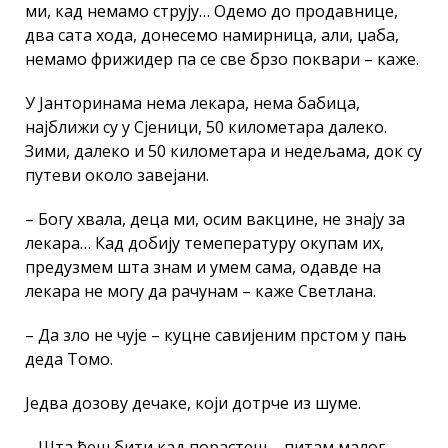
ми, кад немамо струју… Одемо до продавнице,
два сата хода, донесемо намирница, али, џаба,
немамо фрижидер па се све брзо поквари – каже.
У Јанторинама нема лекара, нема бабица,
најближи су у Сјеници, 50 километара далеко.
Зими, далеко и 50 километара и недељама, док су
путеви около завејани.
– Богу хвала, деца ми, осим вакцине, не знају за
лекара… Кад добију темепературу окупам их,
предузмем шта знам и умем сама, одавде на
лекара не могу да рачунам – каже Светлана.
– Да зло не чује – куцне савијеним прстом у пањ
деда Томо.
Једва дозову дечаке, који дотрче из шуме.
– Шта ћеш бити кад порастеш – питам малог