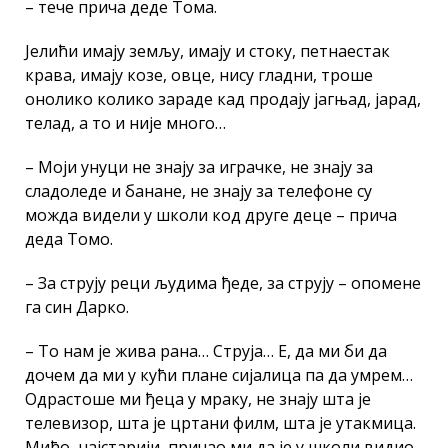
– тече прича деде Тома.
Јелићи имају земљу, имају и стоку, петнаестак
крава, имају козе, овце, нису гладни, троше
онолико колико зараде кад продају јагњад, јарад,
телад, а то и није много…
– Моји унуци не знају за играчке, не знају за
сладоледе и банане, не знају за телефоне су
можда видели у школи код друге деце – прича
деда Томо.
– За струју реци људима ђеде, за струју – опомене
га син Дарко.
– То нам је жива рана… Струја… Е, да ми би да
дочем да ми у кући плане сијалица па да умрем…
Одрастоше ми ђеца у мраку, не знају шта је
телевизор, шта је цртани филм, шта је утакмица.
Мићо, најстарији, причао ми да је у школи видио