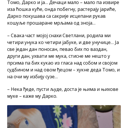
Томо, Дарко и ја… Дечаци мало – мало па извире
иза ћошка куће, онда побегну, растерају јариће,
Дарко покушава са сакрије исцепани рукав
кошуље прошаране мрљама од зноја…
– Свака част мојој снахи Светлани, родила ми
четири унука ко четири јабуке, и две унучице… Ја
све један дан поносан, певао бих по ваздан,
други дан, ухвати ме мука, стисне ме нешто у
прсима па бих кукао из гласа над собом и својом
судбином и над овом ђецом – хукне деда Томо, и
на очи му избију сузе…
– Нека ђеде, пусти људе, доста је њима и њихове
муке – каже му Дарко.