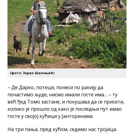
(фото: Зоран Шапоњић)
– Де Дарко, потеци, понеси по ракију да
почастимо људе, нисмо имали госте има… – ту
већ ђед Томо застане, и покушава да се присети,
колико је прошло од како је последњи пут имао
госте у својој кућици у Јанторинама.
На три пања, пред кућом, седимо нас тројица.