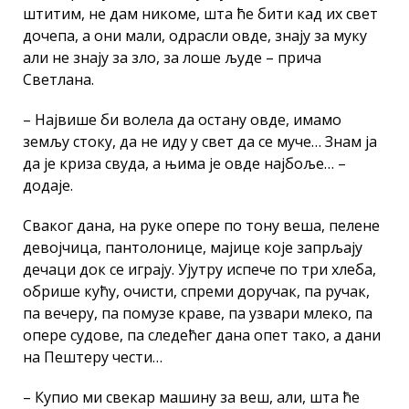
штитим, не дам никоме, шта ће бити кад их свет
дочепа, а они мали, одрасли овде, знају за муку
али не знају за зло, за лоше људе – прича
Светлана.
– Највише би волела да остану овде, имамо
земљу стоку, да не иду у свет да се муче… Знам ја
да је криза свуда, а њима је овде најбоље… –
додаје.
Сваког дана, на руке опере по тону веша, пелене
девојчица, пантолонице, мајице које запрљају
дечаци док се играју. Ујутру испече по три хлеба,
обрише кућу, очисти, спреми доручак, па ручак,
па вечеру, па помузе краве, па узвари млеко, па
опере судове, па следећег дана опет тако, а дани
на Пештеру чести…
– Купио ми свекар машину за веш, али, шта ће