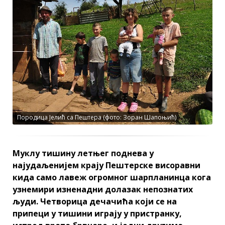
Породица Јелић са Пештера (фото: Зоран Шапоњић)
Муклу тишину летњег поднева у
најудаљенијем крају Пештерске висоравни
кида само лавеж огромног шарпланинца кога
узнемири изненадни долазак непознатих
људи. Четворица дечачића који се на
припеци у тишини играју у пристранку,