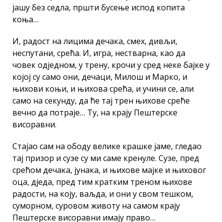
јашу без седла, пршти бусење испод копита
коња…
И, радост на лицима дечака, смех, дивљи,
неспутани, срећа. И, игра, нестварна, као да
човек одједном, у трену, крочи у сред неке бајке у
којој су само они, дечаци, Милош и Марко, и
њихови коњи, и њихова срећа, и учини се, али
само на секунду, да ће тај трен њихове среће
вечно да потраје… Ту, на крају Пештерске
висоравни.
Стајао сам на ободу велике крашке јаме, гледао
тај призор и сузе су ми саме кренуле. Сузе, пред
срећом дечака, јунака, и њихове мајке и њиховог
оца, дједа, пред тим кратким треном њихове
радости, на коју, ваљда, и они у свом тешком,
суморном, суровом животу на самом крају
Пештерске висоравни имају право…