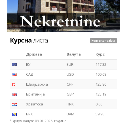
Курсна
листа
Konvertor valuta
Држава
Валута
Курс
ЕУ
EUR
117.32
САД
USD
100.68
Швајцарска
CHF
125.86
Британија
GBP
135.19
Хрватска
HRK
0.00
БиХ
BAM
59.98
* датум валуте 09.01.2026. године