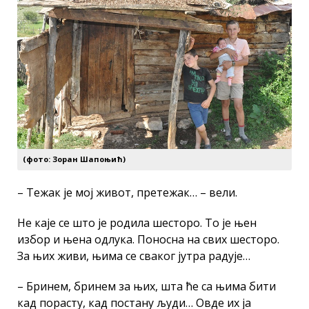
(фото: Зоран Шапоњић)
– Тежак је мој живот, претежак… – вели.
Не каје се што је родила шесторо. То је њен
избор и њена одлука. Поносна на свих шесторо.
За њих живи, њима се сваког јутра радује…
– Бринем, бринем за њих, шта ће са њима бити
кад порасту, кад постану људи… Овде их ја