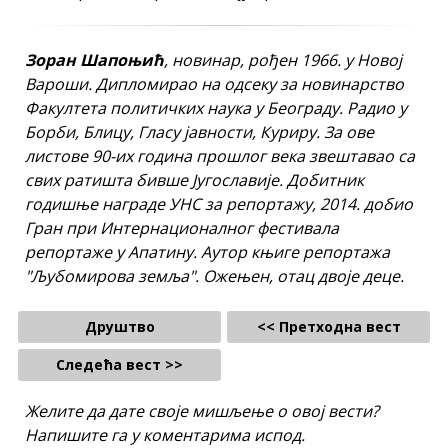
Зоран Шапоњић
, новинар, рођен 1966. у Новој
Вароши. Дипломирао на одсеку за новинарство
Факултета политичких наука у Београду. Радио у
Борби, Блицу, Гласу јавности, Куриру. За ове
листове 90-их година прошлог века звештавао са
свих ратишта бивше Југославије. Добитник
годишње награде УНС за репортажу, 2014. добио
Гран при Интернационалног фестивала
репортаже у Апатину. Аутор књиге репортажа
"Љубомирова земља". Ожењен, отац двоје деце.
Друштво
<< Претходна вест
Следећа вест >>
Желите да дате своје мишљење о овој вести?
Напишите га у коментарима испод.