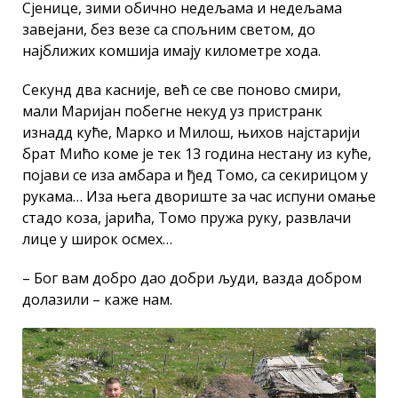
Сјенице, зими обично недељама и недељама
завејани, без везе са спољним светом, до
најближих комшија имају километре хода.
Секунд два касније, већ се све поново смири,
мали Маријан побегне некуд уз пристранк
изнадд куће, Марко и Милош, њихов најстарији
брат Мићо коме је тек 13 година нестану из куће,
појави се иза амбара и ђед Томо, са секирицом у
рукама… Иза њега двориште за час испуни омање
стадо коза, јарића, Томо пружа руку, развлачи
лице у широк осмех…
– Бог вам добро дао добри људи, вазда добром
долазили – каже нам.