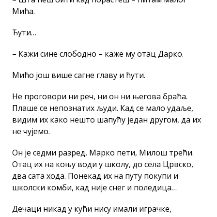
Мића.
Ћути…
– Кажи сине слободно – каже му отац Дарко.
Мићо још више сагне главу и ћути.
Не проговори ни реч, ни он ни његова браћа.
Плаше се непознатих људи. Кад се мало удаље,
видим их како нешто шапућу један другом, да их
не чујемо.
Он је седми разред, Марко пети, Милош трећи.
Отац их на коњу води у школу, до села Црвско,
два сата хода. Понекад их на путу покупи и
школски комби, кад није снег и поледица…
Дечаци никад у кући нису имали играчке,