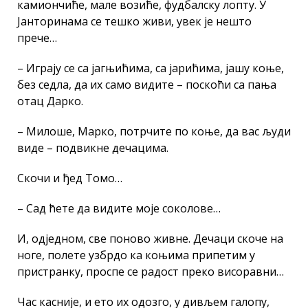
камиончиће, мале возиће, фудбалску лопту. У
Јанторинама се тешко живи, увек је нешто
прече…
– Играју се са јагњићима, са јарићима, јашу коње,
без седла, да их само видите – поскоћи са пања
отац Дарко.
– Милоше, Марко, потрчите по коње, да вас људи
виде – подвикне дечацима.
Скочи и ђед Томо…
– Сад ћете да видите моје соколове…
И, одједном, све поново живне. Дечаци скоче на
ноге, полете узбрдо ка коњима припетим у
пристранку, проспе се радост преко висоравни…
Час касније, и ето их одозго, у дивљем галопу,