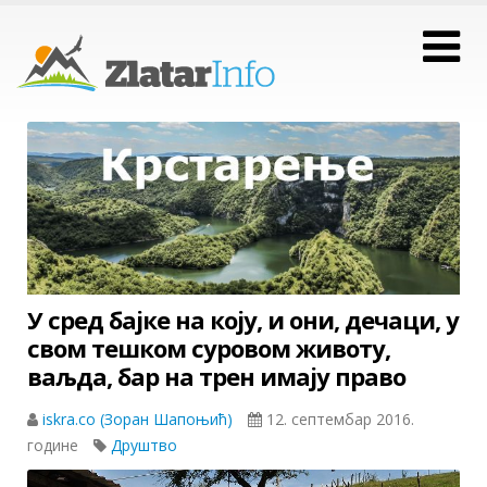
У сред бајке на коју, и они, дечаци, у
свом тешком суровом животу,
ваљда, бар на трен имају право
iskra.co (Зоран Шапоњић)
12. септембар 2016.
године
Друштво