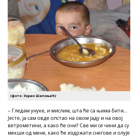
(фото: Зоран Шапоњић)
– Гледам унуке, и мислим, шта ће са њима бити…
Јесте, ја сам овде опстао на овом јаду и на овој
ветрометини, а како ће они? Све ми се чини да су
мекши од мене, како ће издржати снегове и олује