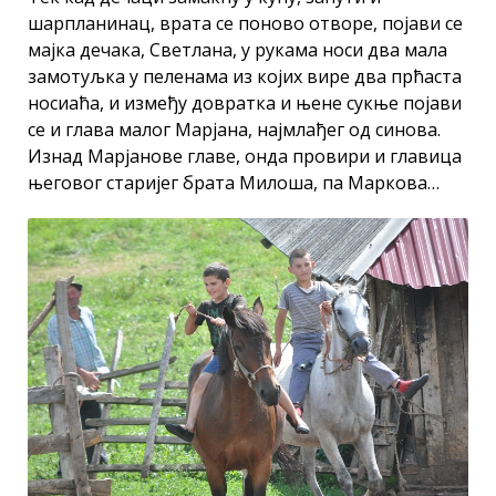
шарпланинац, врата се поново отворе, појави се
мајка дечака, Светлана, у рукама носи два мала
замотуљка у пеленама из којих вире два прћаста
носиаћа, и између довратка и њене сукње појави
се и глава малог Марјана, најмлађег од синова.
Изнад Марјанове главе, онда провири и главица
његовог старијег брата Милоша, па Маркова…