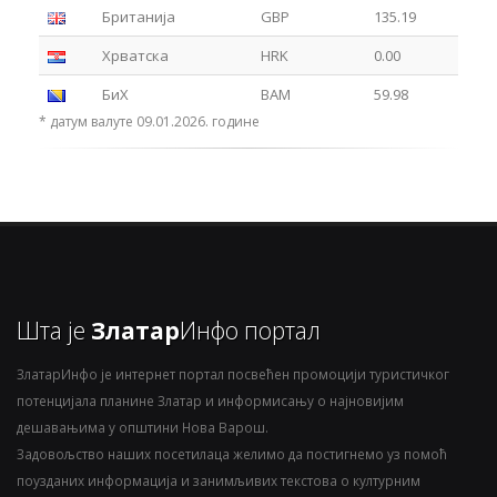
Британија
GBP
135.19
Хрватска
HRK
0.00
БиХ
BAM
59.98
* датум валуте 09.01.2026. године
Шта је
Златар
Инфо портал
ЗлатарИнфо је интернет портал посвећен промоцији туристичког
потенцијала планине Златар и информисању о најновијим
дешавањима у општини Нова Варош.
Задовољство наших посетилаца желимо да постигнемо уз помоћ
поузданих информација и занимљивих текстова о културним