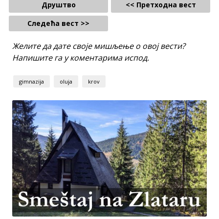
Друштво
<< Претходна вест
Следећа вест >>
Желите да дате своје мишљење о овој вести?
Напишите га у коментарима испод.
gimnazija
oluja
krov