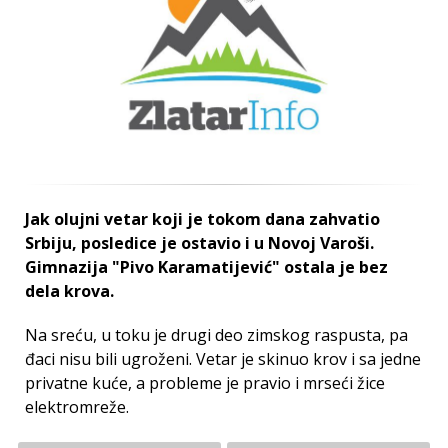
Jak olujni vetar koji je tokom dana zahvatio
Srbiju, posledice je ostavio i u Novoj Varoši.
Gimnazija "Pivo Karamatijević" ostala je bez
dela krova.
Na sreću, u toku je drugi deo zimskog raspusta, pa
đaci nisu bili ugroženi. Vetar je skinuo krov i sa jedne
privatne kuće, a probleme je pravio i mrseći žice
elektromreže.