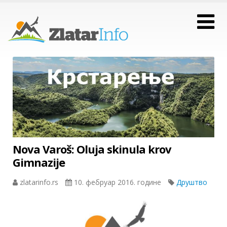
Nova Varoš: Oluja skinula krov
Gimnazije
zlatarinfo.rs
10. фебруар 2016. године
Друштво