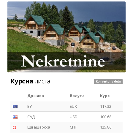
Курсна
листа
Konvertor valuta
Држава
Валута
Курс
ЕУ
EUR
117.32
САД
USD
100.68
Швајцарска
CHF
125.86