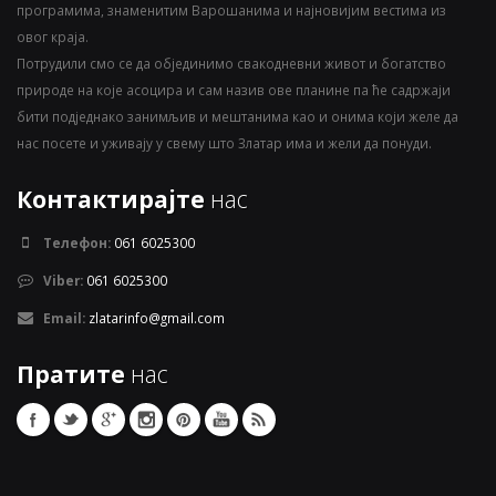
програмима, знаменитим Варошанима и најновијим вестима из
овог краја.
Потрудили смо се да објединимо свакодневни живот и богатство
природе на које асоцира и сам назив ове планине па ће садржаји
бити подједнако занимљив и мештанима као и онима који желе да
нас посете и уживају у свему што Златар има и жели да понуди.
Контактирајте
нас
Телефон:
061 6025300
Viber:
061 6025300
Email:
zlatarinfo@gmail.com
Пратите
нас