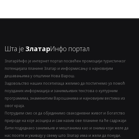
Шта је
Златар
Инфо портал
ЗлатарИнфо је интернет портал посвећен промоцији туристичког
потенцијала планине Златар и информисању о најновијим
дешавањима у општини Нова Варош.
Задовољство наших посетилаца желимо да постигнемо уз помоћ
поузданих информација и занимљивих текстова о културним
програмима, знаменитим Варошанима и најновијим вестима из
овог краја.
Потрудили смо се да објединимо свакодневни живот и богатство
природе на које асоцира и сам назив ове планине па ће садржаји
бити подједнако занимљив и мештанима као и онима који желе да
нас посете и уживају у свему што Златар има и жели да понуди.