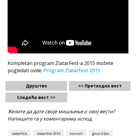
Kompletan program ZlatarFest-a 2015 možete
pogledati ovde:
Program ZlatarFest 2015
Друштво
<< Претходна вест
Следећа вест >>
Желите да дате своје мишљење о овој вести?
Напишите га у коментарима испод.
zlatarfest
zlatarfest 2015
koncert
goca tržan