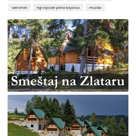
vatromet
trg vojvode petra bojovica
muzika