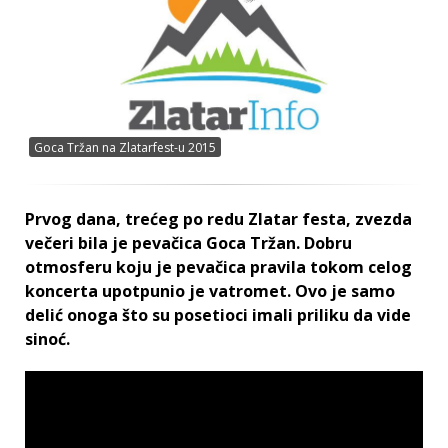
Goca Tržan na Zlatarfest-u 2015
Prvog dana, trećeg po redu Zlatar festa, zvezda
večeri bila je pevačica Goca Tržan. Dobru
otmosferu koju je pevačica pravila tokom celog
koncerta upotpunio je vatromet. Ovo je samo
delić onoga što su posetioci imali priliku da vide
sinoć.