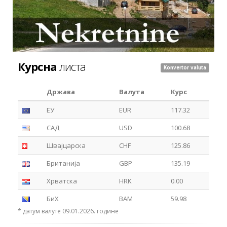
Курсна
листа
Konvertor valuta
Држава
Валута
Курс
ЕУ
EUR
117.32
САД
USD
100.68
Швајцарска
CHF
125.86
Британија
GBP
135.19
Хрватска
HRK
0.00
БиХ
BAM
59.98
* датум валуте 09.01.2026. године