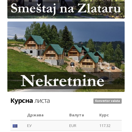
Курсна
листа
Konvertor valuta
Држава
Валута
Курс
ЕУ
EUR
117.32