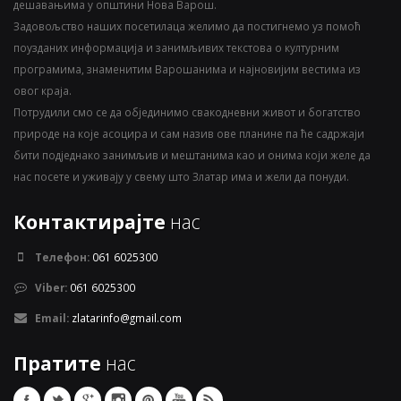
дешавањима у општини Нова Варош.
Задовољство наших посетилаца желимо да постигнемо уз помоћ
поузданих информација и занимљивих текстова о културним
програмима, знаменитим Варошанима и најновијим вестима из
овог краја.
Потрудили смо се да објединимо свакодневни живот и богатство
природе на које асоцира и сам назив ове планине па ће садржаји
бити подједнако занимљив и мештанима као и онима који желе да
нас посете и уживају у свему што Златар има и жели да понуди.
Контактирајте
нас
Телефон:
061 6025300
Viber:
061 6025300
Email:
zlatarinfo@gmail.com
Пратите
нас