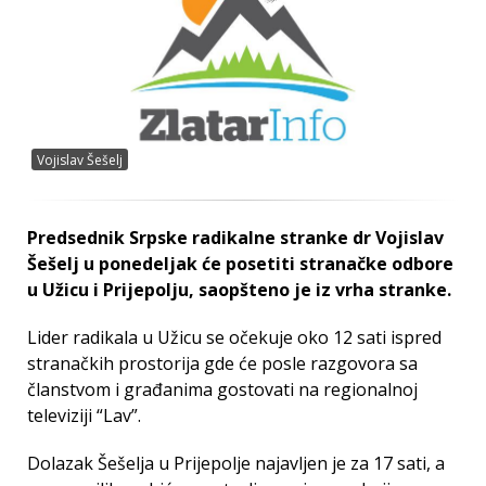
Vojislav Šešelj
Predsednik Srpske radikalne stranke dr Vojislav
Šešelj u ponedeljak će posetiti stranačke odbore
u Užicu i Prijepolju, saopšteno je iz vrha stranke.
Lider radikala u Užicu se očekuje oko 12 sati ispred
stranačkih prostorija gde će posle razgovora sa
članstvom i građanima gostovati na regionalnoj
televiziji “Lav”.
Dolazak Šešelja u Prijepolje najavljen je za 17 sati, a