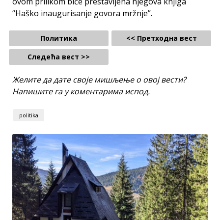
ovom prilikom biće prestavljena njegova knjiga
“Haško inaugurisanje govora mržnje”.
Политика
<< Претходна вест
Следећа вест >>
Желите да дате своје мишљење о овој вести?
Напишите га у коментарима испод.
politika