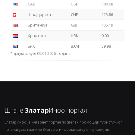
САД
USD
100.68
Швајцарска
CHF
125.86
Британија
GBP
135.19
Хрватска
HRK
0.00
БиХ
BAM
59.98
* датум валуте 09.01.2026. године
Шта је
Златар
Инфо портал
ЗлатарИнфо је интернет портал посвећен промоцији туристичког
потенцијала планине Златар и информисању о најновијим