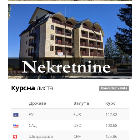
Курсна
листа
Konvertor valuta
Држава
Валута
Курс
ЕУ
EUR
117.32
САД
USD
100.68
Швајцарска
CHF
125.86