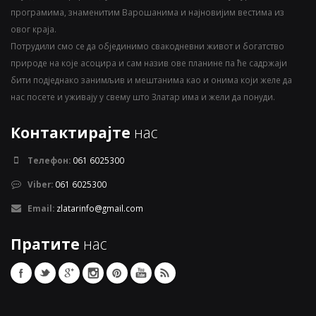
програмима, знаменитим Варошанима и најновијим вестима из
овог краја.
Потрудили смо се да објединимо свакодневни живот и богатство
природе на које асоцира и сам назив ове планине па ће садржаји
бити подједнако занимљив и мештанима као и онима који желе да
нас посете и уживају у свему што Златар има и жели да понуди.
Контактирајте
нас
Телефон:
061 6025300
Viber:
061 6025300
Email:
zlatarinfo@gmail.com
Пратите
нас