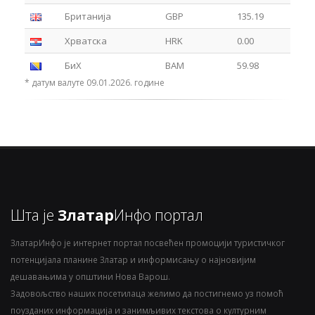
Британија
GBP
135.19
Хрватска
HRK
0.00
БиХ
BAM
59.98
* датум валуте 09.01.2026. године
Шта је
Златар
Инфо портал
ЗлатарИнфо је интернет портал посвећен промоцији туристичког
потенцијала планине Златар и информисању о најновијим
дешавањима у општини Нова Варош.
Задовољство наших посетилаца желимо да постигнемо уз помоћ
поузданих информација и занимљивих текстова о културним