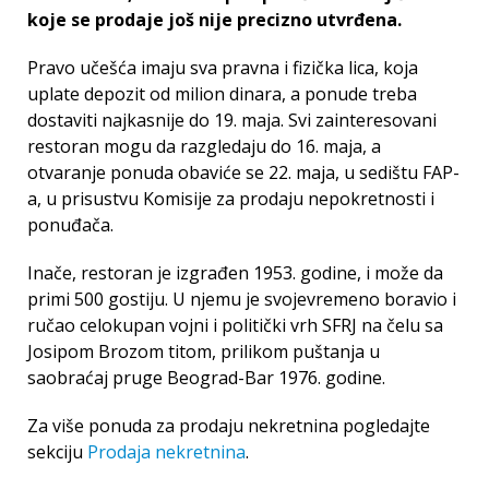
koje se prodaje još nije precizno utvrđena.
Pravo učešća imaju sva pravna i fizička lica, koja
uplate depozit od milion dinara, a ponude treba
dostaviti najkasnije do 19. maja. Svi zainteresovani
restoran mogu da razgledaju do 16. maja, a
otvaranje ponuda obaviće se 22. maja, u sedištu FAP-
a, u prisustvu Komisije za prodaju nepokretnosti i
ponuđača.
Inače, restoran je izgrađen 1953. godine, i može da
primi 500 gostiju. U njemu je svojevremeno boravio i
ručao celokupan vojni i politički vrh SFRJ na čelu sa
Josipom Brozom titom, prilikom puštanja u
saobraćaj pruge Beograd-Bar 1976. godine.
Za više ponuda za prodaju nekretnina pogledajte
sekciju
Prodaja nekretnina
.