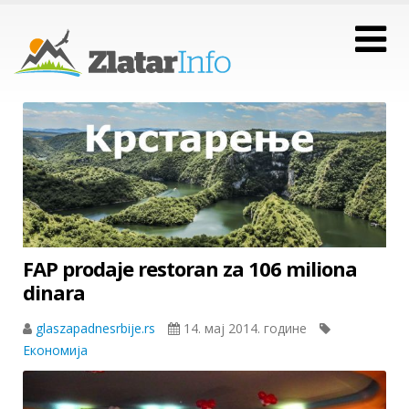
FAP prodaje restoran za 106 miliona
dinara
glaszapadnesrbije.rs
14. мај 2014. године
Економија