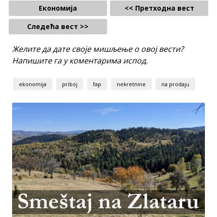
Економија
<< Претходна вест
Следећа вест >>
Желите да дате своје мишљење о овој вести?
Напишите га у коментарима испод.
ekonomija
priboj
fap
nekretnine
na prodaju