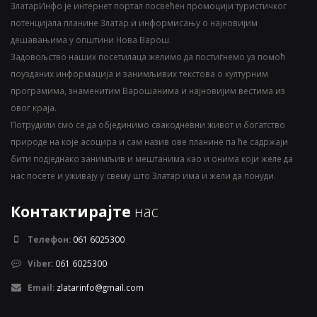
ЗлатарИнфо је интернет портал посвећен промоцији туристичког
потенцијала планине Златар и информисању о најновијим
дешавањима у општини Нова Варош.
Задовољство наших посетилаца желимо да постигнемо уз помоћ
поузданих информација и занимљивих текстова о културним
програмима, знаменитим Варошанима и најновијим вестима из
овог краја.
Потрудили смо се да објединимо свакодневни живот и богатство
природе на које асоцира и сам назив ове планине па ће садржаји
бити подједнако занимљив и мештанима као и онима који желе да
нас посете и уживају у свему што Златар има и жели да понуди.
Контактирајте
нас
Телефон:
061 6025300
Viber:
061 6025300
Email:
zlatarinfo@gmail.com