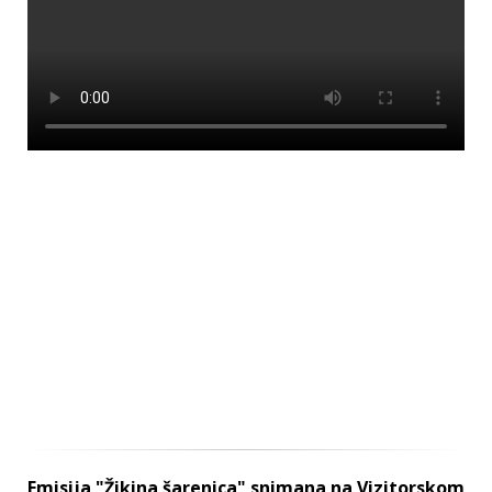
Emisija "Žikina šarenica" snimana na Vizitorskom