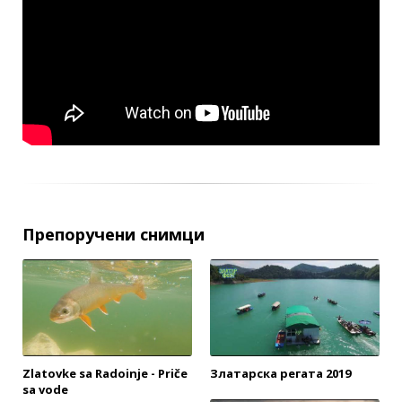
Препоручени снимци
Zlatovke sa Radoinje - Priče
Златарска регата 2019
sa vode