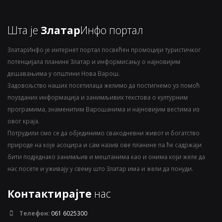
Шта је
Златар
Инфо портал
ЗлатарИнфо је интернет портал посвећен промоцији туристичког
потенцијала планине Златар и информисању о најновијим
дешавањима у општини Нова Варош.
Задовољство наших посетилаца желимо да постигнемо уз помоћ
поузданих информација и занимљивих текстова о културним
програмима, знаменитим Варошанима и најновијим вестима из
овог краја.
Потрудили смо се да објединимо свакодневни живот и богатство
природе на које асоцира и сам назив ове планине па ће садржаји
бити подједнако занимљив и мештанима као и онима који желе да
нас посете и уживају у свему што Златар има и жели да понуди.
Контактирајте
нас
Телефон:
061 6025300