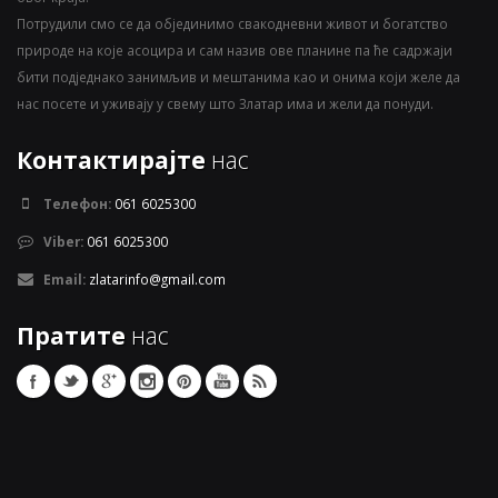
Потрудили смо се да објединимо свакодневни живот и богатство
природе на које асоцира и сам назив ове планине па ће садржаји
бити подједнако занимљив и мештанима као и онима који желе да
нас посете и уживају у свему што Златар има и жели да понуди.
Контактирајте
нас
Телефон:
061 6025300
Viber:
061 6025300
Email:
zlatarinfo@gmail.com
Пратите
нас