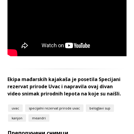
Ekipa mađarskih kajakaša je posetila Specijani
rezervat prirode Uvac i napravila ovaj divan
video snimak prirodnih lepota na koje su naišli.
uvac
specijalni rezervat prirode uvac
beloglavi sup
kanjon
meandri
Препоручени снимци