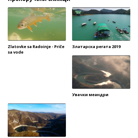
Zlatovke sa Radoinje - Priče
Златарска регата 2019
sa vode
Увачки меандри