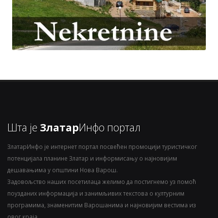
Шта је
Златар
Инфо портал
ЗлатарИнфо је интернет портал посвећен промоцији туристичког
потенцијала планине Златар и информисању о најновијим
дешавањима у општини Нова Варош.
Задовољство наших посетилаца желимо да постигнемо уз помоћ
поузданих информација и занимљивих текстова о културним
програмима, знаменитим Варошанима и најновијим вестима из
овог краја.