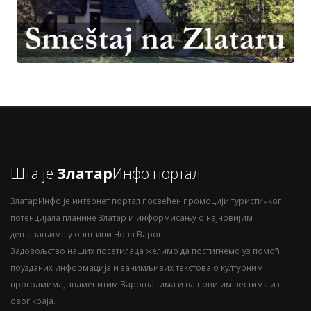
Шта је
Златар
Инфо портал
ЗлатарИнфо је интернет портал посвећен промоцији туристичког
потенцијала планине Златар и информисању о најновијим
дешавањима у општини Нова Варош.
Задовољство наших посетилаца желимо да постигнемо уз помоћ
поузданих информација и занимљивих текстова о културним
програмима, знаменитим Варошанима и најновијим вестима из
овог краја.