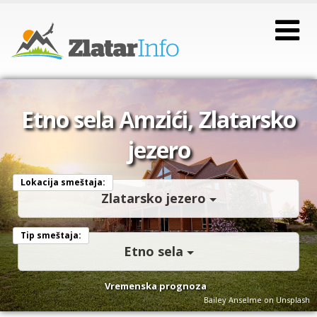
Etno sela Amzići, Zlatarsko
jezero
Lokacija smeštaja:
Zlatarsko jezero
Tip smeštaja:
Etno sela
Vremenska prognoza
Bailey Anselme on Unsplash