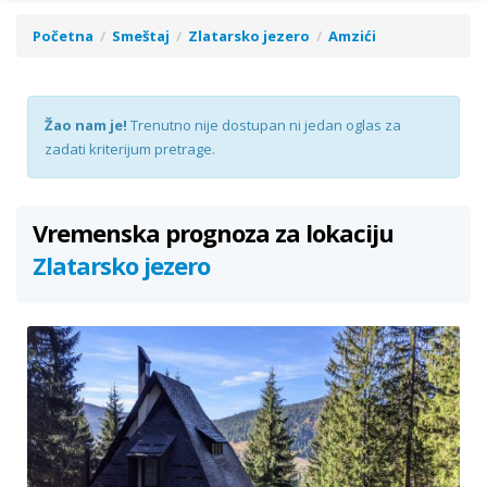
Početna
Smeštaj
Zlatarsko jezero
Amzići
Žao nam je!
Trenutno nije dostupan ni jedan oglas za
zadati kriterijum pretrage.
Vremenska prognoza za lokaciju
Zlatarsko jezero