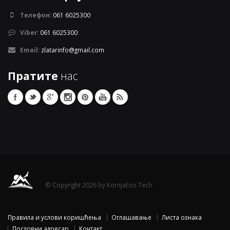
Телефон:
061 6025300
Viber:
061 6025300
Email:
zlatarinfo@gmail.com
Пратите
нас
© Copyright 2026 by Kornjačos Tech
Правила и услови коришћења
Оглашавање
Листа ознака
Пословни адресар
Контакт