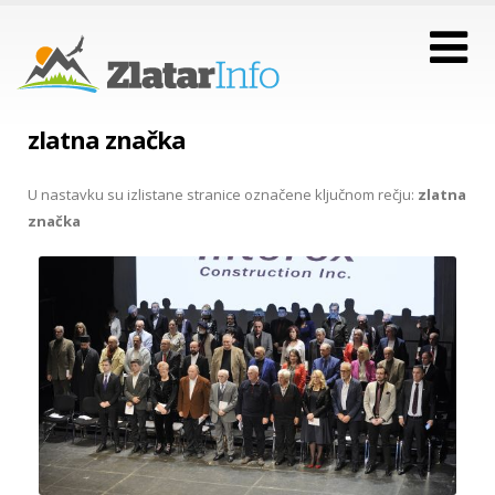
zlatna značka
U nastavku su izlistane stranice označene ključnom rečju:
zlatna
značka