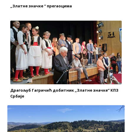
„Златне значке “ прегаоцима
Драгољуб Гагричић добитник „Златне значке“ КПЗ
Србије