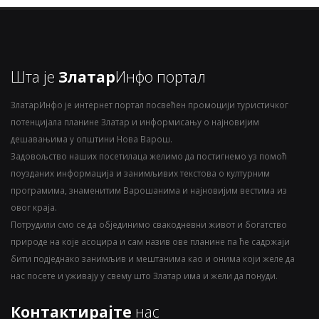
Шта је
Златар
Инфо портал
ЗлатарИнфо је интернет портал посвећен промоцији туристичког
потенцијала планине Златар и информисању о најновијим
дешавањима у општини Нова Варош.
Задовољство наших посетилаца желимо да постигнемо уз помоћ
поузданих информација и занимљивих текстова о културним
програмима, знаменитим Варошанима и најновијим вестима из
овог краја.
Потрудили смо се да објединимо свакодневни живот и богатство
природе на које асоцира и сам назив ове планине па ће садржаји
бити подједнако занимљив и мештанима као и онима који желе да
нас посете и уживају у свему што Златар има и жели да понуди.
Контактирајте
нас