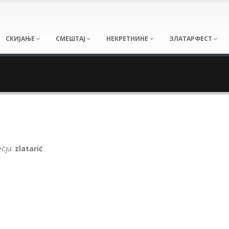
СКИЈАЊЕ
СМЕШТАЈ
НЕКРЕТНИНЕ
ЗЛАТАРФЕСТ
ečju:
zlatarić