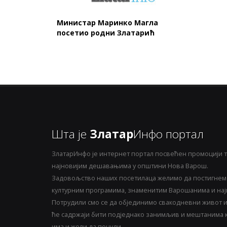
Министар Маринко Магла
посетио родни Златарић
Шта је
Златар
Инфо портал
ЗлатарИнфо је интернет портал посвећен промоцији т
најновијим дешавањима у општини Нова Варош.
Задовољство наших посетилаца желимо да постигнемо
културним програмима, знаменитим Варошанима и најн
Потрудили смо се да објединимо свакодневни живот и 
ће садржаји бити подједнако занимљив и мештанима ка
има и жели да понуди.