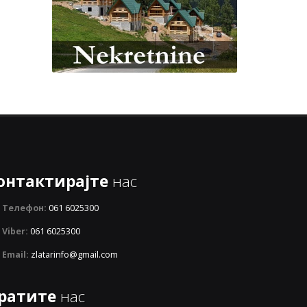
онтактирајте
нас
Телефон:
061 6025300
Viber:
061 6025300
Email:
zlatarinfo@gmail.com
ратите
нас