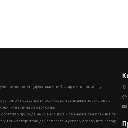
К
уристичког потенцијала планине Златар и информисању о
 уз помоћ поузданих информација и занимљивих текстова о
овијим вестима из овог краја.
богатство природе на које асоцира и сам назив ове планине па
о и онима који желе да нас посете и уживају у свему што Златар
П