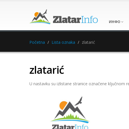
ИНФО
Početna
Lista oznaka
zlatarić
zlatarić
U nastavku su izlistane stranice označene ključnom r