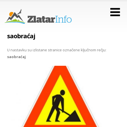
saobraćaj
U nastavku su izlistane stranice označene ključnom rečju:
saobraćaj