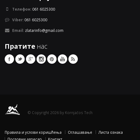
Телефон:
061 6025300
Viber:
061 6025300
Email:
zlatarinfo@gmail.com
Пратите
нас
© Copyright 2026 by Kornjačos Tech
Правила и услови коришћења
Оглашавање
Листа ознака
Пословни адресар
Контакт