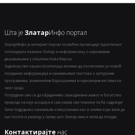
Шта је
Златар
Инфо портал
ЗлатарИнфо је интернет портал посвећен промоцији туристичког
потенцијала планине Златар и информисању о најновијим
дешавањима у општини Нова Варош.
Задовољство наших посетилаца желимо да постигнемо уз помоћ
поузданих информација и занимљивих текстова о културним
програмима, знаменитим Варошанима и најновијим вестима из
овог краја.
Потрудили смо се да објединимо свакодневни живот и богатство
природе на које асоцира и сам назив ове планине па ће садржаји
бити подједнако занимљив и мештанима као и онима који желе да
нас посете и уживају у свему што Златар има и жели да понуди.
Контактирајте
нас