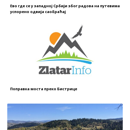
Ево где се у западној Србији због радова на путевима
успорено одвија саобраћај
Поправка моста преко Бистрице