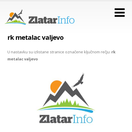
rk metalac valjevo
U nastavku su izlistane stranice označene ključnom rečju:
rk
metalac valjevo