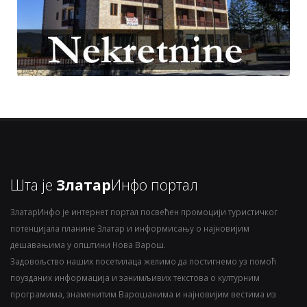
Шта је
Златар
Инфо портал
ЗлатарИнфо је интернет портал посвећен промоцији туристичког
потенцијала планине Златар и информисању о најновијим
дешавањима у општини Нова Варош.
Задовољство наших посетилаца желимо да постигнемо уз помоћ
поузданих информација и занимљивих текстова о културним
програмима, знаменитим Варошанима и најновијим вестима из