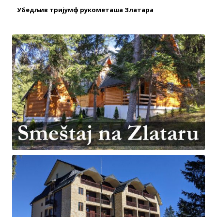
Убедљив тријумф рукометаша Златара