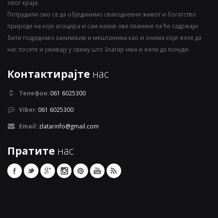
овог краја.
Потрудили смо се да објединимо свакодневни живот и богатство
природе на које асоцира и сам назив ове планине па ће садржаји
бити подједнако занимљив и мештанима као и онима који желе да
нас посете и уживају у свему што Златар има и жели да понуди.
Контактирајте
нас
Телефон:
061 6025300
Viber:
061 6025300
Email:
zlatarinfo@gmail.com
Пратите
нас