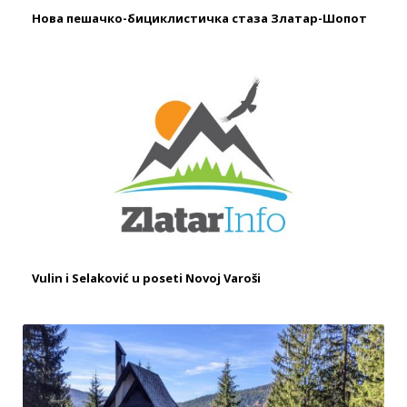
Нова пешачкo-бициклистичка стаза Златар-Шопот
Vulin i Selaković u poseti Novoj Varoši