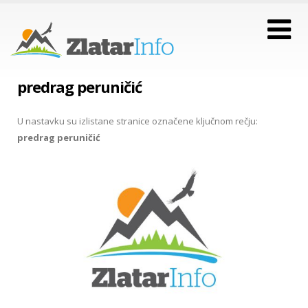
predrag peruničić
U nastavku su izlistane stranice označene ključnom rečju:
predrag peruničić