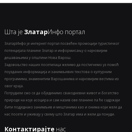
Шта је
Златар
Инфо портал
ЗлатарИнфо је интернет портал посвећен промоцији туристичког
потенцијала планине Златар и информисању о најновијим
дешавањима у општини Нова Варош.
Задовољство наших посетилаца желимо да постигнемо уз помоћ
поузданих информација и занимљивих текстова о културним
програмима, знаменитим Варошанима и најновијим вестима из
овог краја.
Потрудили смо се да објединимо свакодневни живот и богатство
природе на које асоцира и сам назив ове планине па ће садржаји
бити подједнако занимљив и мештанима као и онима који желе да
нас посете и уживају у свему што Златар има и жели да понуди.
Контактирајте
нас