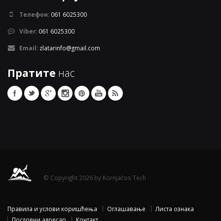
Телефон:
061 6025300
Viber:
061 6025300
Email:
zlatarinfo@gmail.com
Пратите
нас
© Copyright 2026 by Kornjačos Tech
Правила и услови коришћења
Оглашавање
Листа ознака
Пословни адресар
Контакт