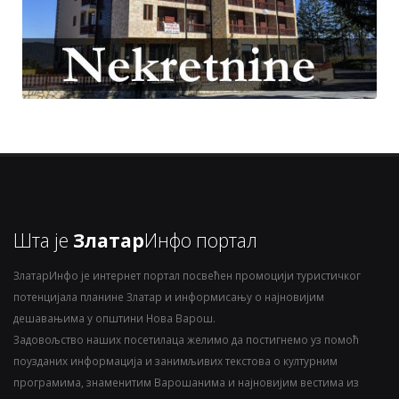
Шта је
Златар
Инфо портал
ЗлатарИнфо је интернет портал посвећен промоцији туристичког
потенцијала планине Златар и информисању о најновијим
дешавањима у општини Нова Варош.
Задовољство наших посетилаца желимо да постигнемо уз помоћ
поузданих информација и занимљивих текстова о културним
програмима, знаменитим Варошанима и најновијим вестима из