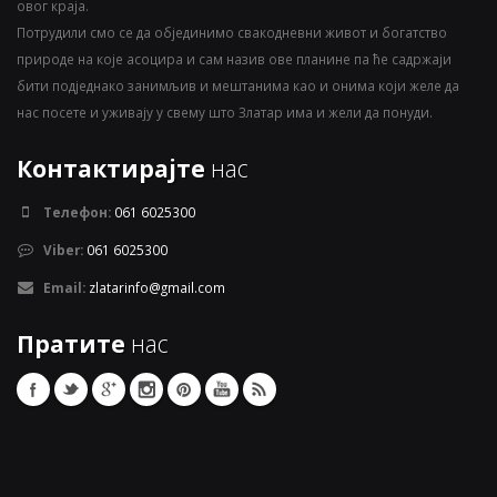
овог краја.
Потрудили смо се да објединимо свакодневни живот и богатство
природе на које асоцира и сам назив ове планине па ће садржаји
бити подједнако занимљив и мештанима као и онима који желе да
нас посете и уживају у свему што Златар има и жели да понуди.
Контактирајте
нас
Телефон:
061 6025300
Viber:
061 6025300
Email:
zlatarinfo@gmail.com
Пратите
нас