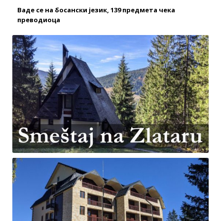
Ваде се на босански језик, 139 предмета чека
преводиоца