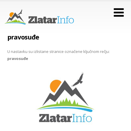
pravosuđe
U nastavku su izlistane stranice označene ključnom rečju:
pravosuđe