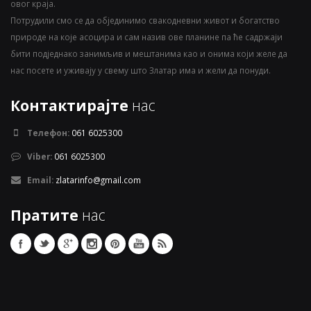
овог краја.
Потрудили смо се да објединимо свакодневни живот и богатство
природе на које асоцира и сам назив ове планине па ће садржаји
бити подједнако занимљив и мештанима као и онима који желе да
нас посете и уживају у свему што Златар има и жели да понуди.
Контактирајте
нас
Телефон:
061 6025300
Viber:
061 6025300
Email:
zlatarinfo@gmail.com
Пратите
нас