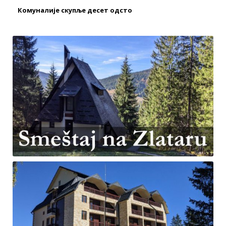
Комуналије скупље десет одсто