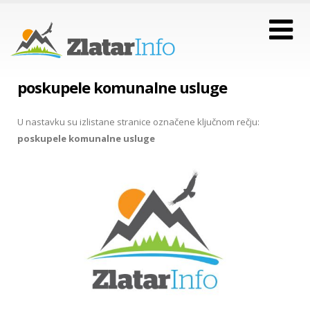
poskupele komunalne usluge
U nastavku su izlistane stranice označene ključnom rečju:
poskupele komunalne usluge