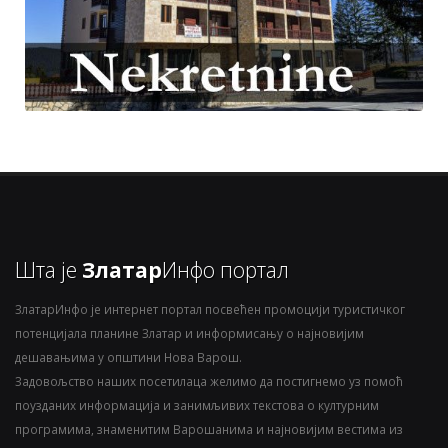
Шта је
Златар
Инфо портал
ЗлатарИнфо је интернет портал посвећен промоцији туристичког
потенцијала планине Златар и информисању о најновијим
дешавањима у општини Нова Варош.
Задовољство наших посетилаца желимо да постигнемо уз помоћ
поузданих информација и занимљивих текстова о културним
програмима, знаменитим Варошанима и најновијим вестима из