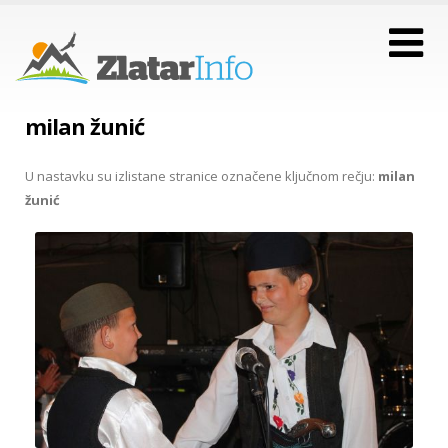
milan žunić
U nastavku su izlistane stranice označene ključnom rečju:
milan
žunić