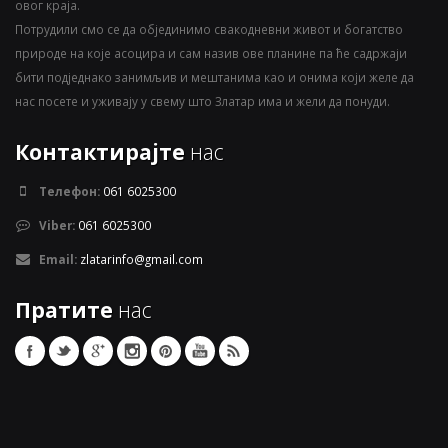
овог краја.
Потрудили смо се да објединимо свакодневни живот и богатство
природе на које асоцира и сам назив ове планине па ће садржаји
бити подједнако занимљив и мештанима као и онима који желе да
нас посете и уживају у свему што Златар има и жели да понуди.
Контактирајте
нас
Телефон:
061 6025300
Viber:
061 6025300
Email:
zlatarinfo@gmail.com
Пратите
нас