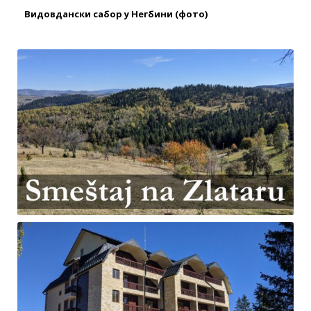
Видовдански сабор у Негбини (фото)