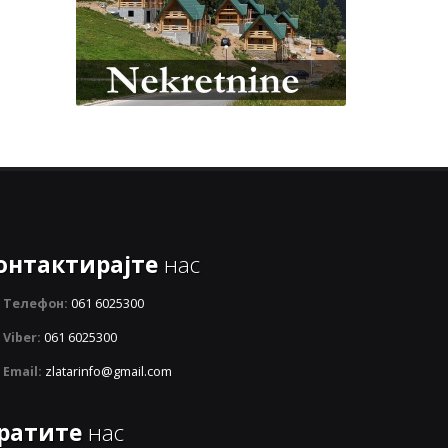
онтактирајте
нас
Телефон:
061 6025300
Viber:
061 6025300
Email:
zlatarinfo@gmail.com
ратите
нас