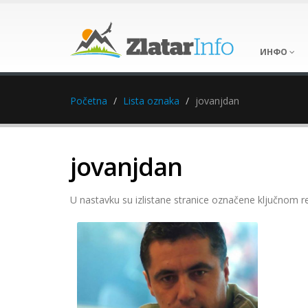
ИНФО
Početna
Lista oznaka
jovanjdan
jovanjdan
U nastavku su izlistane stranice označene ključnom r