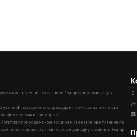
К
уристичког потенцијала планине Златар и информисању о
 уз помоћ поузданих информација и занимљивих текстова о
овијим вестима из овог краја.
богатство природе на које асоцира и сам назив ове планине па
о и онима који желе да нас посете и уживају у свему што Златар
П