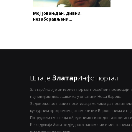
Мој Јовањдан, дивни,
незаборављени…
Шта је
Златар
Инфо портал
ЗлатарИнфо је интернет портал посвећен промоцији т
најновијим дешавањима у општини Нова Варош.
Задовољство наших посетилаца желимо да постигнемо
културним програмима, знаменитим Варошанима и најн
Потрудили смо се да објединимо свакодневни живот и 
ће садржаји бити подједнако занимљив и мештанима ка
има и жели да понуди.