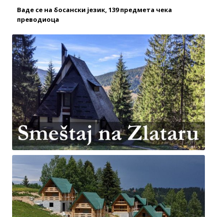
Ваде се на босански језик, 139 предмета чека
преводиоца