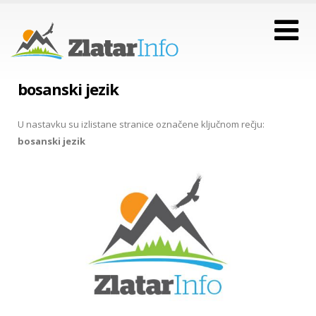
bosanski jezik
U nastavku su izlistane stranice označene ključnom rečju:
bosanski jezik