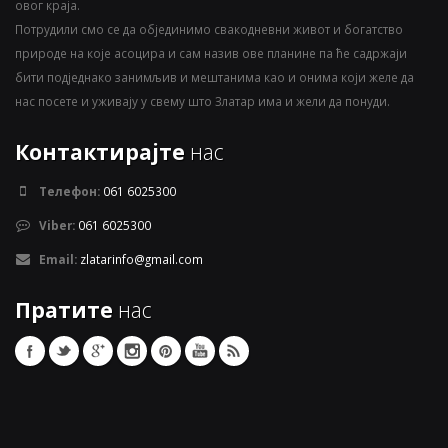
овог краја.
Потрудили смо се да објединимо свакодневни живот и богатство
природе на које асоцира и сам назив ове планине па ће садржаји
бити подједнако занимљив и мештанима као и онима који желе да
нас посете и уживају у свему што Златар има и жели да понуди.
Контактирајте
нас
Телефон:
061 6025300
Viber:
061 6025300
Email:
zlatarinfo@gmail.com
Пратите
нас