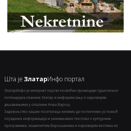
Шта је
Златар
Инфо портал
ЗлатарИнфо је интернет портал посвећен промоцији туристичког
потенцијала планине Златар и информисању о најновијим
дешавањима у општини Нова Варош.
Задовољство наших посетилаца желимо да постигнемо уз помоћ
поузданих информација и занимљивих текстова о културним
програмима, знаменитим Варошанима и најновијим вестима из