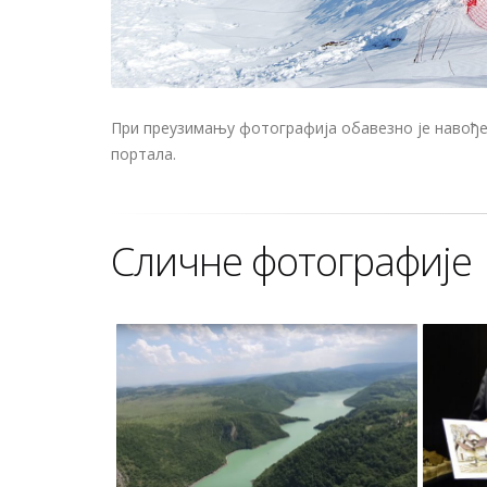
При преузимању фотографија обавезно је навођењ
портала.
Сличне фотографије