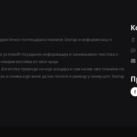
К
уристичког потенцијала планине Златар и информисању о
 уз помоћ поузданих информација и занимљивих текстова о
овијим вестима из овог краја.
богатство природе на које асоцира и сам назив ове планине па
о и онима који желе да нас посете и уживају у свему што Златар
П