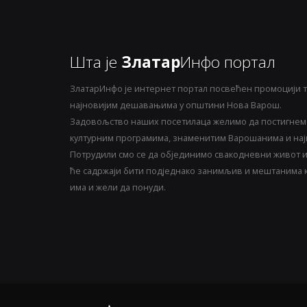
Шта је
Златар
Инфо портал
ЗлатарИнфо је интернет портал посвећен промоцији т
најновијим дешавањима у општини Нова Варош.
Задовољство наших посетилаца желимо да постигнемо
културним програмима, знаменитим Варошанима и најн
Потрудили смо се да објединимо свакодневни живот и 
ће садржаји бити подједнако занимљив и мештанима ка
има и жели да понуди.