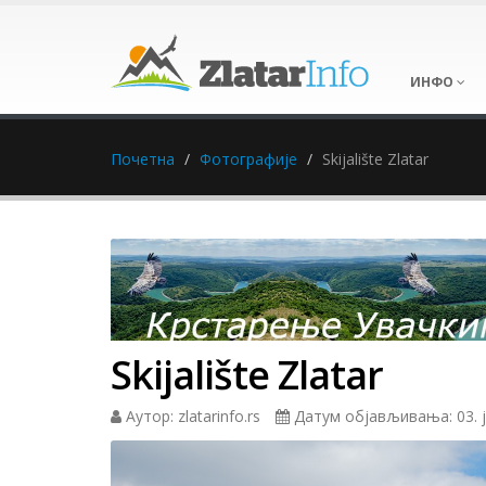
ИНФО
Почетна
Фотографије
Skijalište Zlatar
Skijalište Zlatar
Аутор: zlatarinfo.rs
Датум објављивања: 03. ј