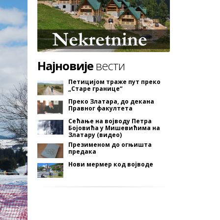
Најновије
вести
Петицијом траже пут преко
„Старе границе“
Преко Златара, до декана
Правног факултета
Сећање на војводу Петра
Бојовића у Мишевићима на
Златару (видео)
Презименом до огњишта
предака
Нови мермер код војводе