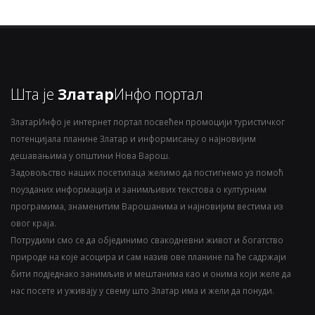
Шта је
Златар
Инфо портал
ЗлатарИнфо је интернет портал посвећен промоцији туристичког
потенцијала планине Златар и информисању о најновијим
дешавањима у општини Нова Варош.
Задовољство наших посетилаца желимо да постигнемо уз помоћ
поузданих информација и занимљивих текстова о културним
програмима, знаменитим Варошанима и најновијим вестима из
овог краја.
Потрудили смо се да објединимо свакодневни живот и богатство
природе на које асоцира и сам назив ове планине па ће садржаји
бити подједнако занимљив и мештанима као и онима који желе да
нас посете и уживају у свему што Златар има и жели да понуди.