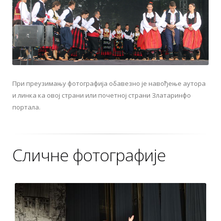
При преузимању фотографија обавезно је навођење аутора
и линка ка овој страни или почетној страни Златаринфо
портала.
Сличне фотографије