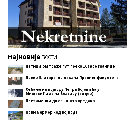
Најновије
вести
Петицијом траже пут преко „Старе границе“
Преко Златара, до декана Правног факултета
Сећање на војводу Петра Бојовића у
Мишевићима на Златару (видео)
Презименом до огњишта предака
Нови мермер код војводе