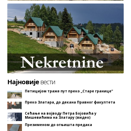
Најновије
вести
Петицијом траже пут преко „Старе границе“
Преко Златара, до декана Правног факултета
Сећање на војводу Петра Бојовића у
Мишевићима на Златару (видео)
Презименом до огњишта предака