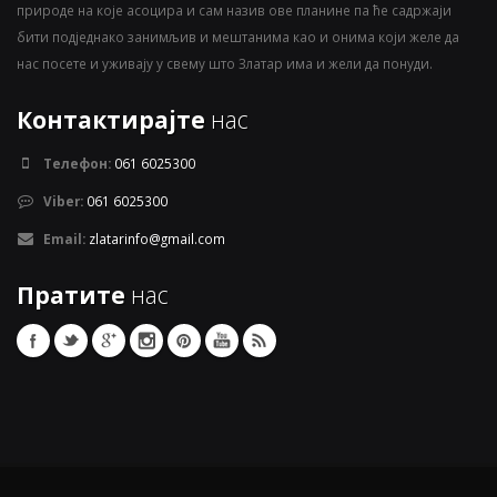
природе на које асоцира и сам назив ове планине па ће садржаји
бити подједнако занимљив и мештанима као и онима који желе да
нас посете и уживају у свему што Златар има и жели да понуди.
Контактирајте
нас
Телефон:
061 6025300
Viber:
061 6025300
Email:
zlatarinfo@gmail.com
Пратите
нас