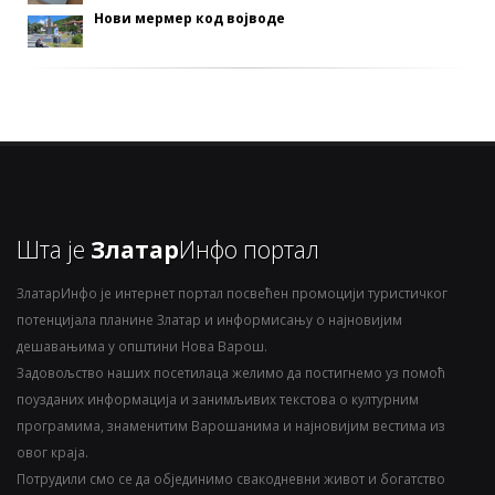
Нови мермер код војводе
Шта је
Златар
Инфо портал
ЗлатарИнфо је интернет портал посвећен промоцији туристичког
потенцијала планине Златар и информисању о најновијим
дешавањима у општини Нова Варош.
Задовољство наших посетилаца желимо да постигнемо уз помоћ
поузданих информација и занимљивих текстова о културним
програмима, знаменитим Варошанима и најновијим вестима из
овог краја.
Потрудили смо се да објединимо свакодневни живот и богатство