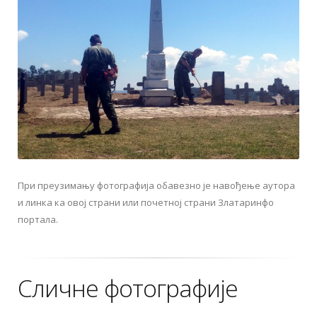
При преузимању фотографија обавезно је навођење аутора
и линка ка овој страни или почетној страни Златаринфо
портала.
Сличне фотографије