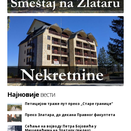
Најновије
вести
Петицијом траже пут преко „Старе границе“
Преко Златара, до декана Правног факултета
Сећање на војводу Петра Бојовића у
Мишевићима на Златару (видео)