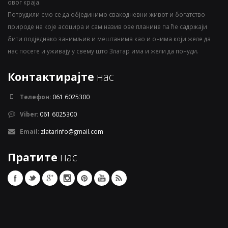
овог краја.
Потрудили смо се да објединимо свакодневни живот и богатство
природе на које асоцира и сам назив ове планине па ће садржаји
бити подједнако занимљив и мештанима као и онима који желе да
нас посете и уживају у свему што Златар има и жели да понуди.
Контактирајте
нас
Телефон:
061 6025300
Viber:
061 6025300
Email:
zlatarinfo@gmail.com
Пратите
нас