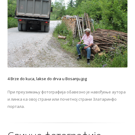
4 Brze do kuca, lakse do drva u Bosanju.jpg
При преузимању фотографија обавезно је навођење аутора
и линка ка овој страни или почетној страни Златаринфо
портала.