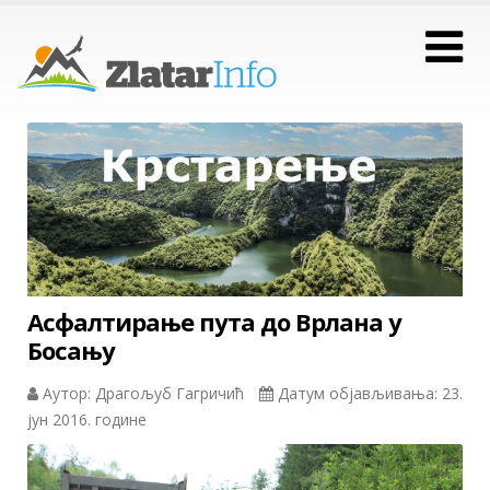
Асфалтирање пута до Врлана у
Босању
Аутор: Драгољуб Гагричић
Датум објављивања: 23.
јун 2016. године