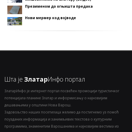
Презименом до огњишта предака
Нови мермер код војводе
Шта је
Златар
Инфо портал
ЗлатарИнфо је интернет портал посвећен промоцији туристичког
потенцијала планине Златар и информисању о најновијим
дешавањима у општини Нова Варош.
Задовољство наших посетилаца желимо да постигнемо уз помоћ
поузданих информација и занимљивих текстова о културним
програмима, знаменитим Варошанима и најновијим вестима из