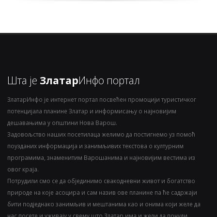
Шта је
Златар
Инфо портал
ЗлатарИнфо је интернет портал посвећен промоцији туристичког
потенцијала планине Златар и информисању о најновијим
дешавањима у општини Нова Варош.
Задовољство наших посетилаца желимо да постигнемо уз помоћ
поузданих информација и занимљивих текстова о културним
програмима, знаменитим Варошанима и најновијим вестима из
овог краја.
Потрудили смо се да објединимо свакодневни живот и богатство
природе на које асоцира и сам назив ове планине па ће садржаји
бити подједнако занимљив и мештанима као и онима који желе да
нас посете и уживају у свему што Златар има и жели да понуди.