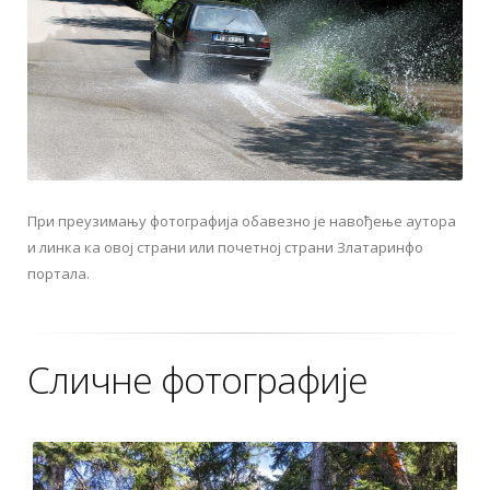
При преузимању фотографија обавезно је навођење аутора
и линка ка овој страни или почетној страни Златаринфо
портала.
Сличне фотографије