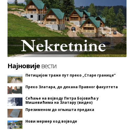
Најновије
вести
Петицијом траже пут преко „Старе границе“
Преко Златара, до декана Правног факултета
Сећање на војводу Петра Бојовића у
Мишевићима на Златару (видео)
Презименом до огњишта предака
Нови мермер код војводе