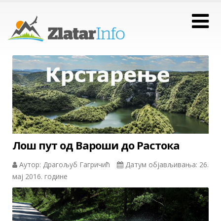
Лош пут од Вароши до Растока
Аутор: Драгољуб Гагричић
Датум објављивања: 26.
мај 2016. године