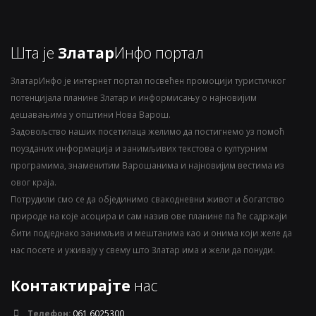
Шта је
Златар
Инфо портал
ЗлатарИнфо је интернет портал посвећен промоцији туристичког
потенцијала планине Златар и информисању о најновијим
дешавањима у општини Нова Варош.
Задовољство наших посетилаца желимо да постигнемо уз помоћ
поузданих информација и занимљивих текстова о културним
програмима, знаменитим Варошанима и најновијим вестима из
овог краја.
Потрудили смо се да објединимо свакодневни живот и богатство
природе на које асоцира и сам назив ове планине па ће садржаји
бити подједнако занимљив и мештанима као и онима који желе да
нас посете и уживају у свему што Златар има и жели да понуди.
Контактирајте
нас
Телефон:
061 6025300