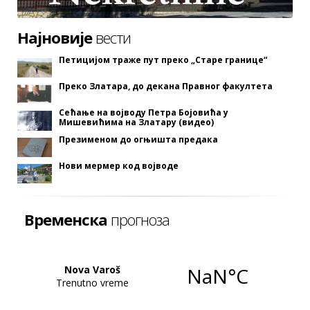
Најновије
вести
Петицијом траже пут преко „Старе границе“
Преко Златара, до декана Правног факултета
Сећање на војводу Петра Бојовића у
Мишевићима на Златару (видео)
Презименом до огњишта предака
Нови мермер код војводе
Временска
прогноза