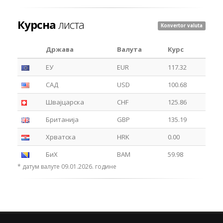
Курсна
листа
Konvertor valuta
Држава
Валута
Курс
ЕУ
EUR
117.32
САД
USD
100.68
Швајцарска
CHF
125.86
Британија
GBP
135.19
Хрватска
HRK
0.00
БиХ
BAM
59.98
* датум валуте 09.01.2026. године