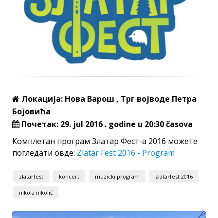
Локација: Нова Варош , Трг војводе Петра
Бојовића
Почетак: 29. jul 2016 . godine u 20:30 časova
Комплетан програм Златар Фест-а 2016 можете
погледати овде:
Zlatar Fest 2016 - Program
zlatarfest
koncert
muzicki program
zlatarfest 2016
nikola nikolić