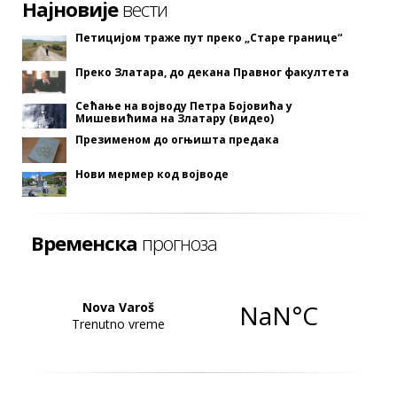
Најновије
вести
Петицијом траже пут преко „Старе границе“
Преко Златара, до декана Правног факултета
Сећање на војводу Петра Бојовића у
Мишевићима на Златару (видео)
Презименом до огњишта предака
Нови мермер код војводе
Временска
прогноза