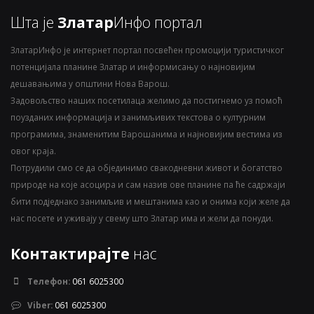
Шта је
Златар
Инфо портал
ЗлатарИнфо је интернет портал посвећен промоцији туристичког
потенцијала планине Златар и информисању о најновијим
дешавањима у општини Нова Варош.
Задовољство наших посетилаца желимо да постигнемо уз помоћ
поузданих информација и занимљивих текстова о културним
програмима, знаменитим Варошанима и најновијим вестима из
овог краја.
Потрудили смо се да објединимо свакодневни живот и богатство
природе на које асоцира и сам назив ове планине па ће садржаји
бити подједнако занимљив и мештанима као и онима који желе да
нас посете и уживају у свему што Златар има и жели да понуди.
Контактирајте
нас
Телефон:
061 6025300
Viber:
061 6025300