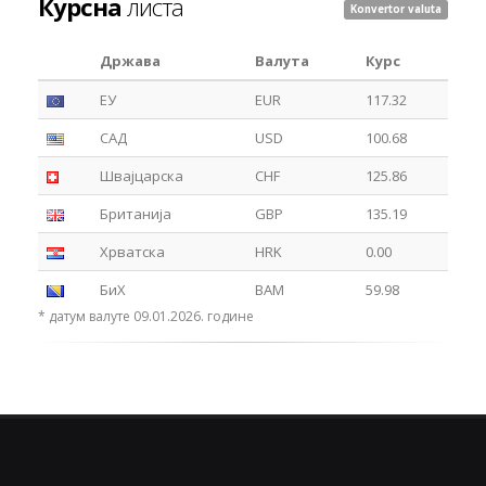
Курсна
листа
Konvertor valuta
Држава
Валута
Курс
ЕУ
EUR
117.32
САД
USD
100.68
Швајцарска
CHF
125.86
Британија
GBP
135.19
Хрватска
HRK
0.00
БиХ
BAM
59.98
* датум валуте 09.01.2026. године