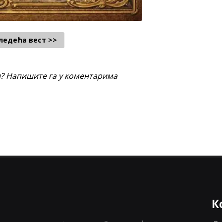
ледећа вест >>
и? Напишите га у коментарима
К