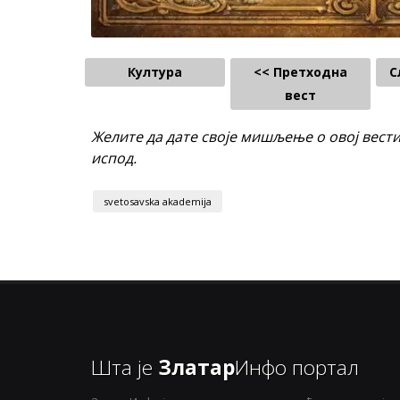
Култура
<< Претходна
С
вест
Желите да дате своје мишљење о овој вест
испод.
svetosavska akademija
Шта је
Златар
Инфо портал