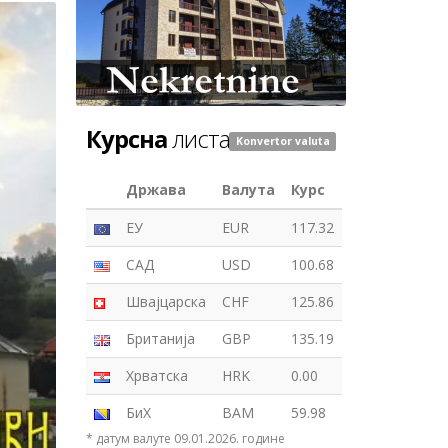
Курсна
листа
Konvertor valuta
Држава
Валута
Курс
ЕУ
EUR
117.32
САД
USD
100.68
Швајцарска
CHF
125.86
Британија
GBP
135.19
Хрватска
HRK
0.00
БиХ
BAM
59.98
* датум валуте 09.01.2026. године