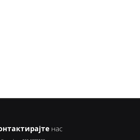
онтактирајте
нас