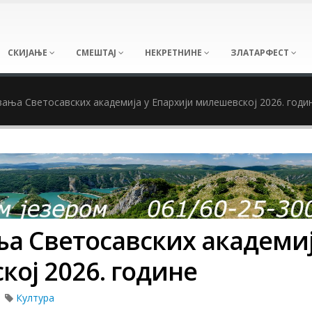
СКИЈАЊЕ
СМЕШТАЈ
НЕКРЕТНИНЕ
ЗЛАТАРФЕСТ
ања Светосавских академија у Епархији милешевској 2026. годи
а Светосавских академиј
ој 2026. године
Култура