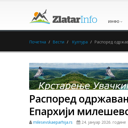
ИНФО
Почетна
Вести
Култура
Распоред одржав
Распоред одржавањ
Епархији милешевск
milesevskaeparhija.rs
24. јануар 2026. године