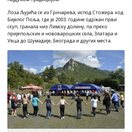
Лоза Љујића се из Грнчарева, испод Стожера. код
Бијелог Поља, где је 2003. године одржан први
скуп, гранала низ Лимску долину, па преко
пријепољских и нововарошких села, Златара и
Увца до Шумадије, Београда и других места.