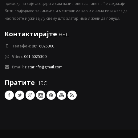
природе на које асоцира и сам назив ове планине па ће садржаји
бити подједнако занимљив и мештанима као и онима који желе да
нас посете и уживају у свему што Златар има и жели да понуди.
Контактирајте
нас
Телефон:
061 6025300
Viber:
061 6025300
Email:
zlatarinfo@gmail.com
Пратите
нас