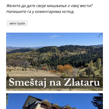
Желите да дате своје мишљење о овој вести?
Напишите га у коментарима испод.
sabor ljujića