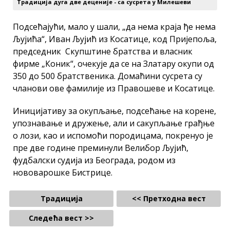
Традиција дуга две деценије - са сусрета у Милешеви
Подсећајући, мало у шали, „да нема краја ђе нема
Љујића“, Иван Љујић из Косатице, код Пријепоља,
председник Скупштине братства и власник
фирме „Коник“, очекује да се на Златару окупи од
350 до 500 братственика. Домаћини сусрета су
чланови ове фамилије из Правошеве и Косатице.
Иницијативу за окупљање, подсећање на корене,
упознавање и дружење, али и сакупљање грађње
о лози, као и испомоћи породицама, покренуо је
пре две године преминули Велибор Љујић,
фудбалски судија из Београда, родом из
нововарошке Бистрице.
Традиција
<< Претходна вест
Следећа вест >>