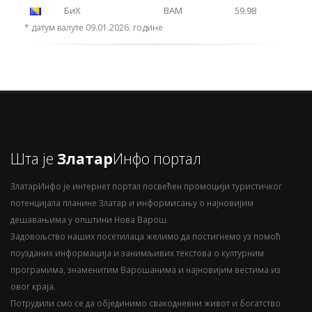
БиХ
BAM
59.98
* датум валуте 09.01.2026. године
Шта је
Златар
Инфо портал
ЗлатарИнфо је интернет портал посвећен промоцији туристичког
потенцијала планине Златар и информисању о најновијим
дешавањима у општини Нова Варош.
Задовољство наших посетилаца желимо да постигнемо уз помоћ
поузданих информација и занимљивих текстова о културним
програмима, знаменитим Варошанима и најновијим вестима из
овог краја.
Потрудили смо се да објединимо свакодневни живот и богатство