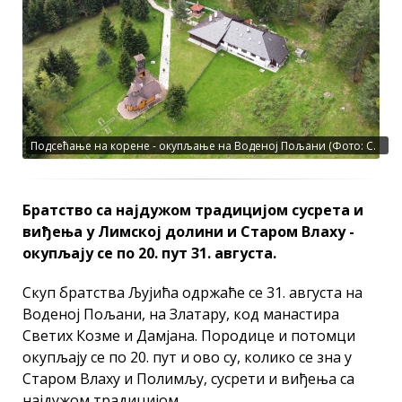
Подсећање на корене - окупљање на Воденој Пољани (Фото: С.
Голубовић)
Братство са најдужом традицијом сусрета и
виђења у Лимској долини и Старом Влаху -
окупљају се по 20. пут 31. августа.
Скуп братства Љујића одржаће се 31. августа на
Воденој Пољани, на Златару, код манастира
Светих Козме и Дамјана. Породице и потомци
окупљају се по 20. пут и ово су, колико се зна у
Старом Влаху и Полимљу, сусрети и виђења са
најдужом традицијом.