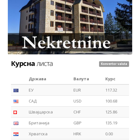
Курсна
листа
Konvertor valuta
Држава
Валута
Курс
ЕУ
EUR
117.32
САД
USD
100.68
Швајцарска
CHF
125.86
Британија
GBP
135.19
Хрватска
HRK
0.00