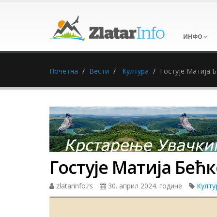
ИНФО
Почетна
Вести
Култура
Гостује Матија 
Гостује Матија Бећ
zlatarinfo.rs
30. април 2024. године
Култу