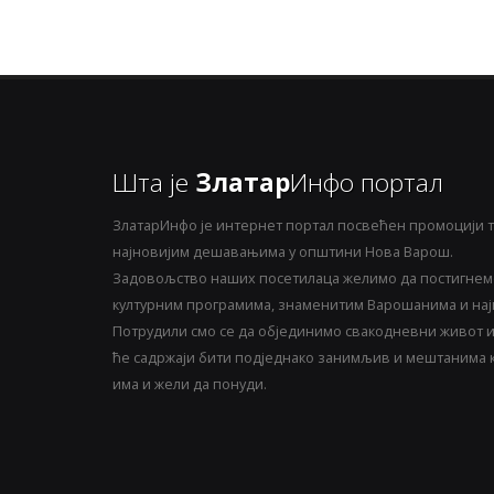
Шта је
Златар
Инфо портал
ЗлатарИнфо је интернет портал посвећен промоцији т
најновијим дешавањима у општини Нова Варош.
Задовољство наших посетилаца желимо да постигнемо
културним програмима, знаменитим Варошанима и најн
Потрудили смо се да објединимо свакодневни живот и 
ће садржаји бити подједнако занимљив и мештанима ка
има и жели да понуди.