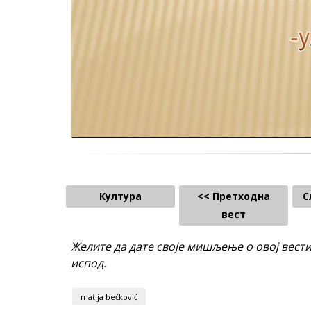
Култура
<< Претходна
С
вест
Желите да дате своје мишљење о овој вест
испод.
matija bećković