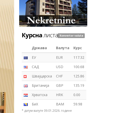
Курсна
листа
Konvertor valuta
Држава
Валута
Курс
ЕУ
EUR
117.32
САД
USD
100.68
Швајцарска
CHF
125.86
Британија
GBP
135.19
Хрватска
HRK
0.00
БиХ
BAM
59.98
* датум валуте 09.01.2026. године