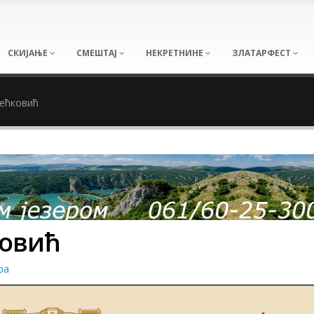
СКИЈАЊЕ
СМЕШТАЈ
НЕКРЕТНИНЕ
ЗЛАТАРФЕСТ
Бећковић
ковић
ра