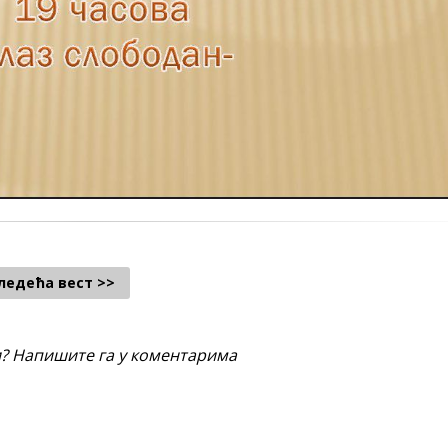
ледећа вест >>
и? Напишите га у коментарима