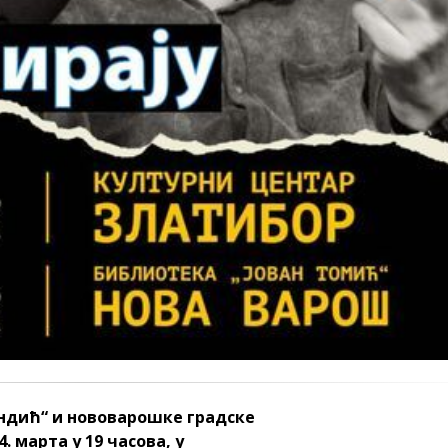
ндић“ и нововарошке градске
. марта у 19 часова, у