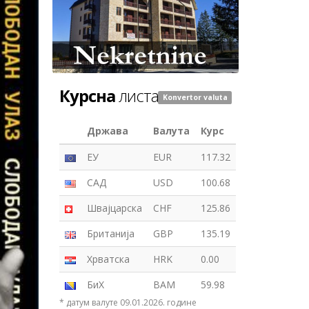
Курсна
листа
Konvertor valuta
Држава
Валута
Курс
ЕУ
EUR
117.32
САД
USD
100.68
Швајцарска
CHF
125.86
Британија
GBP
135.19
Хрватска
HRK
0.00
БиХ
BAM
59.98
* датум валуте 09.01.2026. године