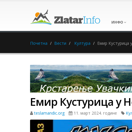
ИНФО
Почетна
Вести
Култура
Емир Кустурица 
Емир Кустурица у 
teslamandic.org
11. март 2024. године
Ку