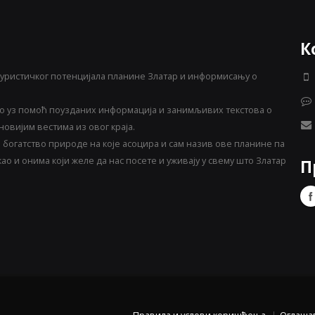
К
уристичког потенцијала планине Златар и информисању о
 уз помоћ поузданих информација и занимљивих текстова о
овијим вестима из овог краја.
богатство природе на које асоцира и сам назив ове планине па
о и онима који желе да нас посете и уживају у свему што Златар
П