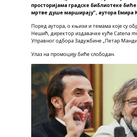
просторијама градске библиотеке биће
мртве душе марширају", аутора Емира 
Поред аутора, о књизи и темама које су о
Нешић, директор издавачке куће Catena mu
Управног одбора Задужбине „Петар Манди
Улаз на промоцију биће слободан.