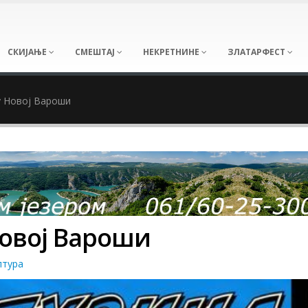
СКИЈАЊЕ
СМЕШТАЈ
НЕКРЕТНИНЕ
ЗЛАТАРФЕСТ
у Новој Вароши
Новој Вароши
лтура