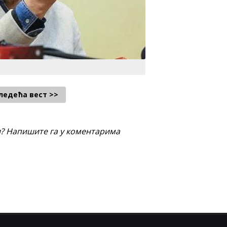
ледећа вест >>
и? Напишите га у коментарима