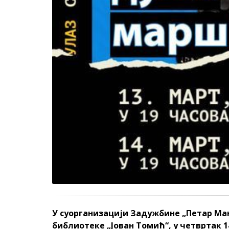
У суорганизацији Задужбине „Петар Ма
библиотеке „Јован Томић“, у четвртак 14