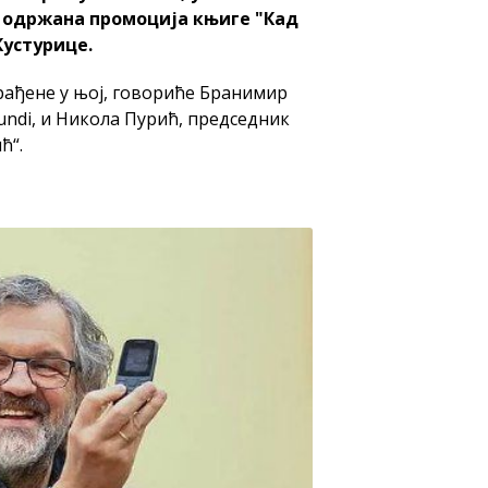
 одржана промоција књиге "Кад
Кустурице.
брађене у њој, говориће Бранимир
ndi, и Никола Пурић, председник
ћ“.