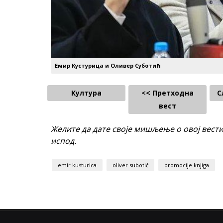
Емир Кустурица и Оливер Суботић
Култура
<< Претходна
С
вест
Желите да дате своје мишљење о овој вест
испод.
emir kusturica
oliver subotić
promocije knjiga