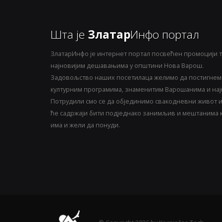
Шта је
Златар
Инфо портал
ЗлатарИнфо је интернет портал посвећен промоцији т
најновијим дешавањима у општини Нова Варош.
Задовољство наших посетилаца желимо да постигнемо
културним програмима, знаменитим Варошанима и најн
Потрудили смо се да објединимо свакодневни живот и 
ће садржаји бити подједнако занимљив и мештанима ка
има и жели да понуди.