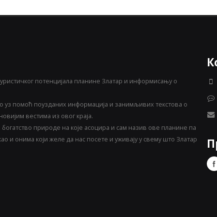
К
уристичког потенцијала планине Златар и информисању о
 уз помоћ поузданих информација и занимљивих текстова о
овијим вестима из овог краја.
богатство природе на које асоцира и сам назив ове планине па
о и онима који желе да нас посете и уживају у свему што Златар
П