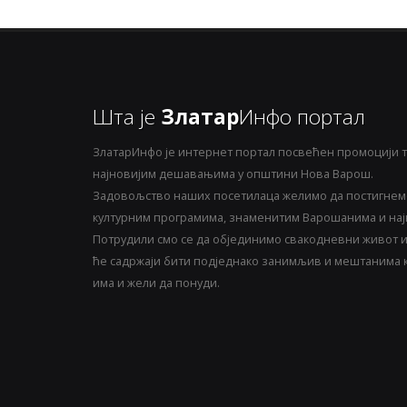
Шта је
Златар
Инфо портал
ЗлатарИнфо је интернет портал посвећен промоцији т
најновијим дешавањима у општини Нова Варош.
Задовољство наших посетилаца желимо да постигнемо
културним програмима, знаменитим Варошанима и најн
Потрудили смо се да објединимо свакодневни живот и 
ће садржаји бити подједнако занимљив и мештанима ка
има и жели да понуди.