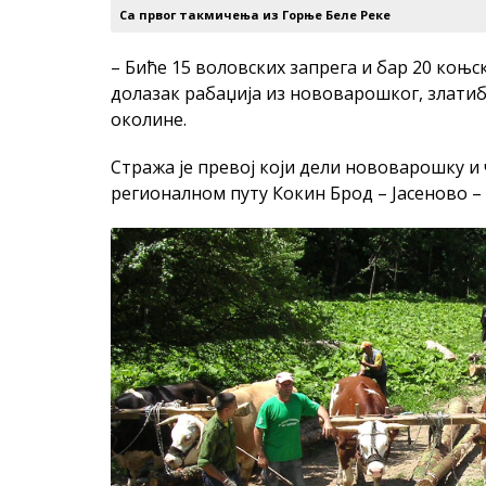
Са првог такмичења из Горње Беле Реке
– Биће 15 воловских запрега и бар 20 коњс
долазак рабаџија из нововарошког, златиб
околине.
Стража је превој који дели нововарошку и 
регионалном путу Кокин Брод – Јасеново –