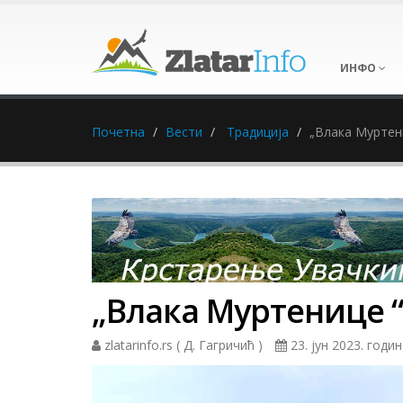
ИНФО
Почетна
Вести
Традиција
„Влака Муртен
„Влака Муртенице 
zlatarinfo.rs ( Д. Гагричић )
23. јун 2023. годи