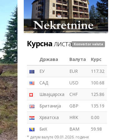
Курсна
листа
Konvertor valuta
Држава
Валута
Курс
ЕУ
EUR
117.32
САД
USD
100.68
Швајцарска
CHF
125.86
Британија
GBP
135.19
Хрватска
HRK
0.00
БиХ
BAM
59.98
* датум валуте 09.01.2026. године