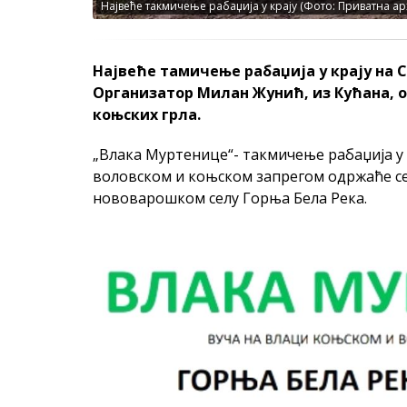
Највеће такмичење рабаџија у крају (Фото: Приватна ар
Највеће тамичење рабаџија у крају на С
Организатор Милан Жунић, из Кућана, оч
коњских грла.
„Влака Муртенице“- такмичење рабаџија у
воловском и коњском запрегом одржаће се
нововарошком селу Горња Бела Река.