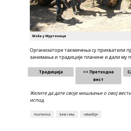
Моба у Муртеници
Организатори такмичења су прихватили п
занимања и традиције планине и дали му п
Традиција
<< Претходна
С
вест
Желите да дате своје мишљење о овој вест
испод.
murtenica
bela reka
rabadžije