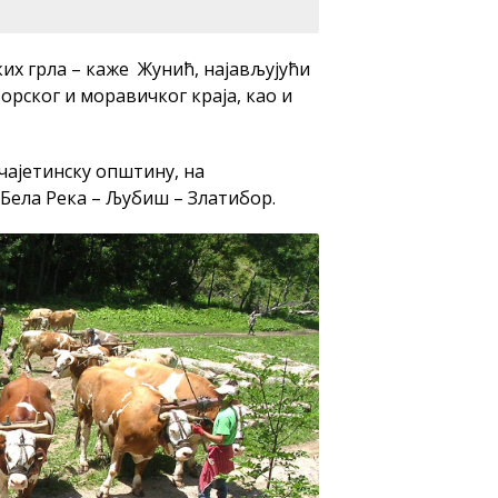
ких грла – каже Жунић, најављујући
орског и моравичког краја, као и
чајетинску општину, на
 Бела Река – Љубиш – Златибор.