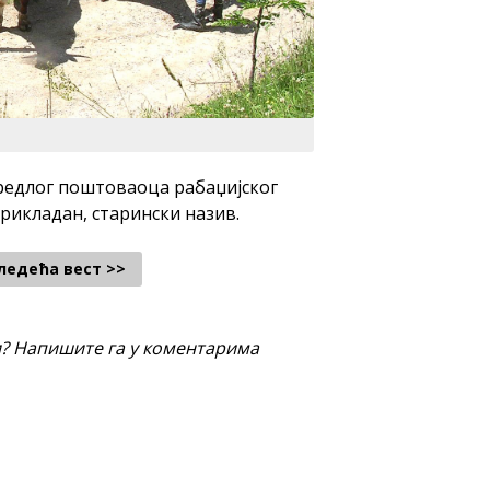
редлог поштоваоца рабаџијског
рикладан, старински назив.
ледећа вест >>
и? Напишите га у коментарима