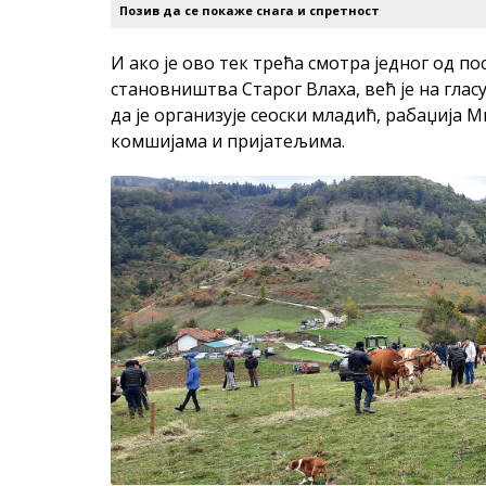
Позив да се покаже снага и спретност
И aко је ово тек трећа смотра једног од 
становништва Старог Влаха, већ је на гласу
да је организује сеоски младић, рабаџија М
комшијама и пријатељима.