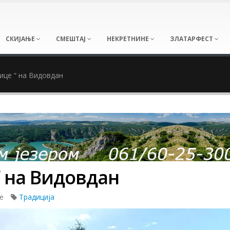
СКИЈАЊЕ
СМЕШТАЈ
НЕКРЕТНИНЕ
ЗЛАТАРФЕСТ
ице “ на Видовдан
“ на Видовдан
не
Традиција