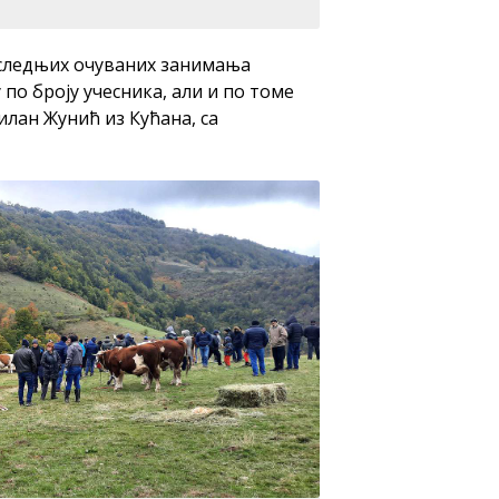
последњих очуваних занимања
 по броју учесника, али и по томе
илан Жунић из Кућана, са