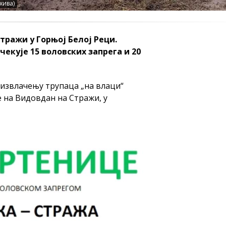
хива)
тражи у Горњој Белој Реци.
екује 15 воловских запрега и 20
 извлачењу трупаца „на влаци“
 на Видовдан на Стражи, у